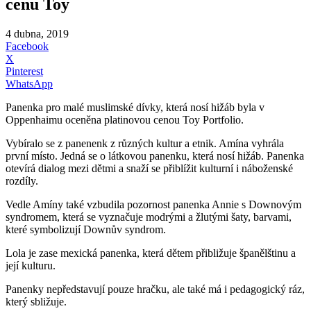
cenu Toy
4 dubna, 2019
Facebook
X
Pinterest
WhatsApp
Panenka pro malé muslimské dívky, která nosí hižáb byla v
Oppenhaimu oceněna platinovou cenou Toy Portfolio.
Vybíralo se z panenenk z různých kultur a etnik. Amína vyhrála
první místo. Jedná se o látkovou panenku, která nosí hižáb. Panenka
otevírá dialog mezi dětmi a snaží se přiblížit kulturní i náboženské
rozdíly.
Vedle Amíny také vzbudila pozornost panenka Annie s Downovým
syndromem, která se vyznačuje modrými a žlutými šaty, barvami,
které symbolizují Downův syndrom.
Lola je zase mexická panenka, která dětem přibližuje španělštinu a
její kulturu.
Panenky nepředstavují pouze hračku, ale také má i pedagogický ráz,
který sbližuje.