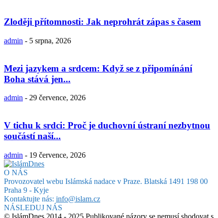
Zloději přítomnosti: Jak neprohrát zápas s časem
admin
-
5 srpna, 2026
Mezi jazykem a srdcem: Když se z připomínání
Boha stává jen...
admin
-
29 července, 2026
V tichu k srdci: Proč je duchovní ústraní nezbytnou
součástí naší...
admin
-
19 července, 2026
O NÁS
Provozovatel webu Islámská nadace v Praze. Blatská 1491 198 00
Praha 9 - Kyje
Kontaktujte nás:
info@islam.cz
NÁSLEDUJ NÁS
© IslámDnes 2014 - 2025 Publikované názory se nemusí shodovat s