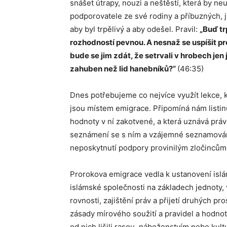
snášet útrapy, nouzi a neštěstí, která by neu
podporovatele ze své rodiny a příbuzných, j
aby byl trpělivý a aby odešel. Pravil:
„Buď trp
rozhodností pevnou. A nesnaž se uspíšit pro 
bude se jim zdát, že setrvali v hrobech jen 
zahuben než lid hanebníků?“
(46:35)
Dnes potřebujeme co nejvíce využít lekce, 
jsou místem emigrace. Připomíná nám listinu
hodnoty v ní zakotvené, a která uznává práv
seznámení se s ním a vzájemné seznamování.
neposkytnutí podpory provinilým zločincům, 
Prorokova emigrace vedla k ustanovení islá
islámské společnosti na základech jednoty, v
rovnosti, zajištění práv a přijetí druhých pr
zásady mírového soužití a pravidel a hodnot,
od nich lišili rasou, náboženstvím nebo kult