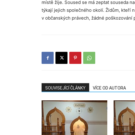
místě žije. Soused se má zeptat souseda na
týkají jejich společného okolí. Židům, kteří 
v občanských právech, žádné poškozování 
SOUVISEJÍCÍ ČLÁNKY
VÍCE OD AUTORA