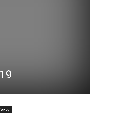
019
Štítky