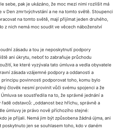
e sebe, pak je ukázáno, že moc mezi nimi rozlišit má
ne v Den zmrtvýchvstání a ne na tomto světě. Stoupenci
pracovat na tomto světě, mají přijímat jeden druhého,
kdo z nich nemá moc soudit ve věcech náboženství
oudní zásadu a tou je neposkytnutí podpory
iště ani úkrytu, neboť to zabraňuje průchodu
oužití, ke které vyzývala tato úmluva a vedla obyvatele
í mravní zásada vzájemné podpory a oddanosti a
ad principu povinnosti podporovat toho, komu bylo
dný člověk nesmí provinit vůči svému spojenci a že
Úmluva se soustředila na to, že správné jednání a
v řadě odstavců: „oddanost bez hříchu, správně a
dle úmluvy je právo nově příchozího stejné:
 kdo je přijali. Nemá jim být způsobena žádná újma, ani
ýt poskytnuto jen se souhlasem toho, kdo v daném