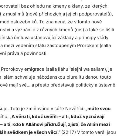
dporovateli bez ohledu na kmeny a klany, ze kterých
i z muslimů (nově příchozích a jejich podporovatelů),
h modloslužebníků. To znamená, že v tomto nově
ství a vyznání a z různých kmenů (ras) a také se lišili
ínská úmluva ustanovující základy a principy vlády
mi a mezi vedením státu zastoupeným Prorokem (salla
avní práva a povinnosti.
rorokovy emigrace (salla lláhu ʻalejhi wa sallam), je
e islám schvaluje náboženskou pluralitu danou touto
vé mají své… a přesto představují politicky a ústavně
šuje. Toto je zmiňováno v súře Nevěřící:
„máte svou
cího:
„A věru ti, kdož uvěřili – a ti, kdož vyznávají
a ti, kdo k Alláhovi přidružují, zjistí, že Alláh mezi
lláh svědkem je všech věcí.“
(22:17) V tomto verši jsou