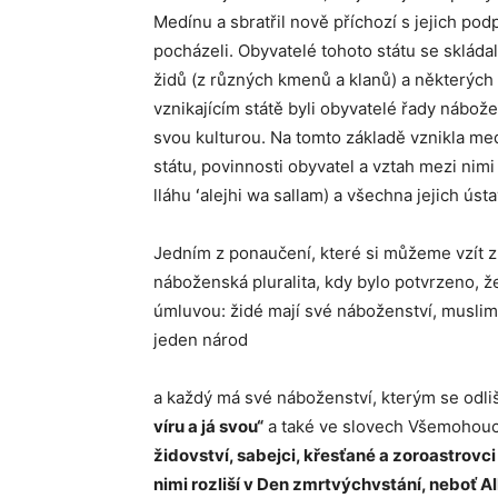
Medínu a sbratřil nově příchozí s jejich po
pocházeli. Obyvatelé tohoto státu se skládal
židů (z různých kmenů a klanů) a některýc
vznikajícím státě byli obyvatelé řady nábožen
svou kulturou. Na tomto základě vznikla med
státu, povinnosti obyvatel a vztah mezi ni
lláhu ʻalejhi wa sallam) a všechna jejich úst
Jedním z ponaučení, které si můžeme vzít z P
náboženská pluralita, kdy bylo potvrzeno, ž
úmluvou: židé mají své náboženství, muslimo
jeden národ
a každý má své náboženství, kterým se odli
víru a já svou“
a také ve slovech Všemohou
židovství, sabejci, křesťané a zoroastrovci – 
nimi rozliší v Den zmrtvýchvstání, neboť A