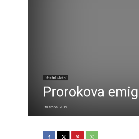
Páteční kázání
Prorokova emigr
30 srpna, 2019