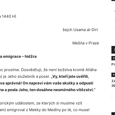
a 1440 H)
šejch Usama al-Diri
Mešita v Praze
a emigrace – hidžra
Z
Pr
c prosíme. Dosvědčuji, že není božstva kromě Alláha
P
m) je Jeho služebník a posel.
„Vy, kteří jste uvěřili,
Zá
lova správná! On napraví vám vaše skutky a odpustí
20
ha a posla Jeho, ten dosáhne nesmírného vítězství.“
orickým událostem, ze kterých si musíme vzít
allam) emigroval z Mekky do Medíny po té, co musel