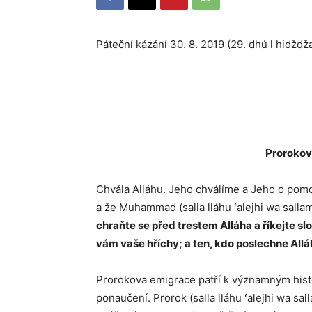
Páteční kázání 30. 8. 2019 (29. dhú l hidždž
Prorokov
Chvála Alláhu. Jeho chválíme a Jeho o pomo
a že Muhammad (salla lláhu ʻalejhi wa salla
chraňte se před trestem Alláha a říkejte s
vám vaše hříchy; a ten, kdo poslechne Allá
Prorokova emigrace patří k významným hist
ponaučení. Prorok (salla lláhu ʻalejhi wa s