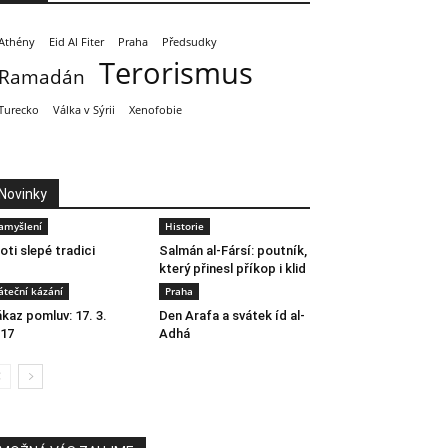
Athény
Eid Al Fiter
Praha
Předsudky
Terorismus
Ramadán
Turecko
Válka v Sýrii
Xenofobie
Novinky
amyšlení
Historie
oti slepé tradici
Salmán al-Fársí: poutník,
který přinesl příkop i klid
áteční kázání
Praha
kaz pomluv: 17. 3.
Den Arafa a svátek íd al-
17
Adhá