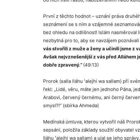
První z těchto hodnot – uznání práva druhéh
seznámení se s ním a vzájemné seznamování
bez ohledu na odlišnost! Islám nasměroval li
nezbytná pro to, aby se navzájem poznávali
vás stvořili z muže a ženy a učinili jsme z
Avšak nejvznešenější z vás před Alláhem je 
dobře zpravený.“
(49:13)
Prorok (salla lláhu ʻalejhi wa sallam) při s
řekl: „Lidé, věru, máte jen jednoho Pána, j
Arabovi, červený černému, ani černý červen
smysl?!“ (sbírka Ahmeda)
Medínská úmluva, kterou vytvořil náš Prorok (
sepsání, položila základy soužití obyvatel vz
lláhu ʻalejhi wa sallam) a ujal se jeho spr