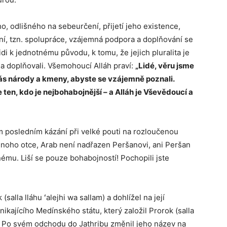
o, odlišného na sebeurčení, přijetí jeho existence,
, tzn. spolupráce, vzájemná podpora a doplňování se
di k jednotnému původu, k tomu, že jejich pluralita je
 a doplňovali. Všemohoucí Alláh praví:
„Lidé, věru jsme
 vás národy a kmeny, abyste se vzájemně poznali.
ten, kdo je nejbohabojnější – a Alláh je Vševědoucí a
vém posledním kázání při velké pouti na rozloučenou
ednoho otce, Arab není nadřazen Peršanovi, ani Peršan
ému. Liší se pouze bohabojností! Pochopili jste
salla lláhu ʻalejhi wa sallam) a dohlížel na její
nikajícího Medínského státu, který založil Prorok (salla
ávy. Po svém odchodu do Jathribu změnil jeho název na