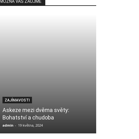
MOŽNÁ VÁS ZAUJME
ZAJÍMAVOSTI
PÁTEČNÍ KÁZÁNÍ
Askeze mezi dvěma světy:
Bohatství a chudoba
Návrat k Alláho
admin
-
19 května, 2024
Mudir
-
11 června, 20