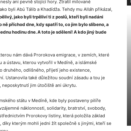
nesly ani pevně stojící hory. Ztratil milované
ako byli Abú Tálib a Khadídža. Tehdy mu Alláh přikázal,
ělivý, jako byli trpěliví ti z poslů, kteří byli nadáni
ně příchod dne, kdy spatří to, co jim bylo slíbeno, a
jednu hodinu dne. A toto je sdělení! A kdo jiný bude
kterou nám dává Prorokova emigrace, v zemích, které
 a ústavu, kterou vytvořil v Medíně, a islámské
o druhého, odlišného, přijetí jeho existence,
 Ustanovila také důležitou soudní zásadu a tou je
neposkytnutí jim útočiště ani úkrytu.
mského státu v Medíně, kde byly postaveny pilíře
zájemné náklonnosti, solidarity, bratrství, svobody,
ostřednictvím Prorokovy listiny, která položila základ
 díky kterým mohli jedni žít společně s jinými, kteří se
urou.