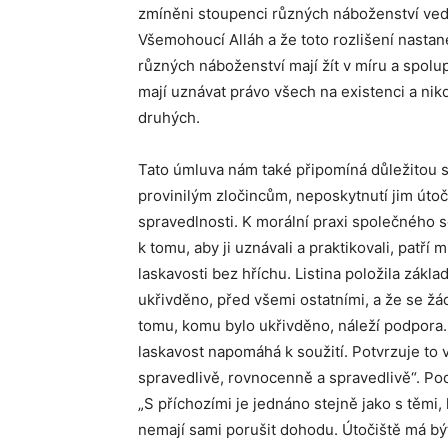
zmíněni stoupenci různých náboženství vedl
Všemohoucí Alláh a že toto rozlišení nasta
různých náboženství mají žít v míru a spolu
mají uznávat právo všech na existenci a ni
druhých.
Tato úmluva nám také připomíná důležitou s
provinilým zločincům, neposkytnutí jim útoč
spravedlnosti. K morální praxi společného s
k tomu, aby ji uznávali a praktikovali, patř
laskavosti bez hříchu. Listina položila zákl
ukřivděno, před všemi ostatními, a že se žá
tomu, komu bylo ukřivděno, náleží podpora. 
laskavost napomáhá k soužití. Potvrzuje to 
spravedlivě, rovnocenně a spravedlivě“. Po
„S příchozími je jednáno stejně jako s těmi,
nemají sami porušit dohodu. Útočiště má b