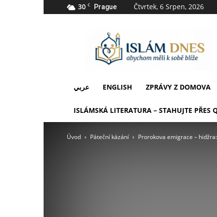
30
C
Čtvrtek, 6 Srpen, 2026
Prague
IslámDnes
عربي
ENGLISH
ZPRÁVY Z DOMOVA
ISLÁMSKÁ LITERATURA – STAHUJTE PŘES 
Úvod
Páteční kázání
Prorokova emigrace – hidžra: