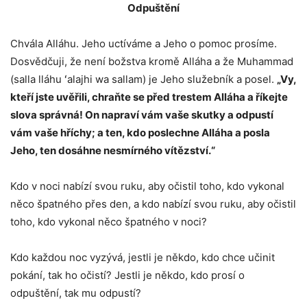
Odpuštění
Chvála Alláhu. Jeho uctíváme a Jeho o pomoc prosíme.
Dosvědčuji, že není božstva kromě Alláha a že Muhammad
(salla lláhu ʻalajhi wa sallam) je Jeho služebník a posel.
„Vy,
kteří jste uvěřili, chraňte se před trestem Alláha a říkejte
slova správná! On napraví vám vaše skutky a odpustí
vám vaše hříchy; a ten, kdo poslechne Alláha a posla
Jeho, ten dosáhne nesmírného vítězství.“
Kdo v noci nabízí svou ruku, aby očistil toho, kdo vykonal
něco špatného přes den, a kdo nabízí svou ruku, aby očistil
toho, kdo vykonal něco špatného v noci?
Kdo každou noc vyzývá, jestli je někdo, kdo chce učinit
pokání, tak ho očistí? Jestli je někdo, kdo prosí o
odpuštění, tak mu odpustí?