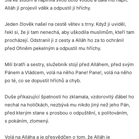
Alláh jí projevil vděk a odpustil jí hříchy.
Jeden člověk našel na cestě větev s trny. Když ji uviděl,
řekl si, že ji tam nenechá, aby uškodila muslimům, kteří tam
procházejí. Odstranil ji z cesty a Alláh ho za to ochránil
před Ohněm pekelným a odpustil mu hříchy.
Milí bratři a sestry, služebník stojí před Alláhem, před svým
Pánem a Vládcem, volá na něho Pane! Pane!, volá na něho
po té, co se dopustil hříchů a chyb.
Duše přikazující špatnosti ho zklamala, vzdorovitý ďábel ho
nechal na holičkách, nezbývá mu nikdo jiný než jeho Pán,
před kterým stane s prosbou o odpuštění, s politováním,
s pokáním, zlomený.
Volá na Alláha a je přesvědčen o tom, že Alláh je