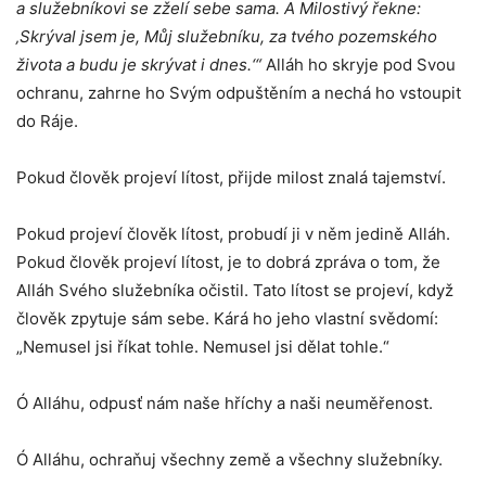
a služebníkovi se zželí sebe sama. A Milostivý řekne:
‚Skrýval jsem je, Můj služebníku, za tvého pozemského
života a budu je skrývat i dnes.‘“
Alláh ho skryje pod Svou
ochranu, zahrne ho Svým odpuštěním a nechá ho vstoupit
do Ráje.
Pokud člověk projeví lítost, přijde milost znalá tajemství.
Pokud projeví člověk lítost, probudí ji v něm jedině Alláh.
Pokud člověk projeví lítost, je to dobrá zpráva o tom, že
Alláh Svého služebníka očistil. Tato lítost se projeví, když
člověk zpytuje sám sebe. Kárá ho jeho vlastní svědomí:
„Nemusel jsi říkat tohle. Nemusel jsi dělat tohle.“
Ó Alláhu, odpusť nám naše hříchy a naši neuměřenost.
Ó Alláhu, ochraňuj všechny země a všechny služebníky.