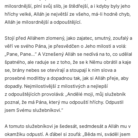
milosrdnější, plní svůj slib, je štědřejší, a i kdyby byly jeho
hříchy velké, Alláh je největší ze všeho, má-li hodně chyb,
Alláh je milosrdnější a odpouštějící.
Stojí před Alláhem zlomený, jako zajatec, smutný, zoufalý a
věří ve svého Pána, je přesvědčen o Jeho milosti a volá:
„Pane, Pane…“ A Vznešený Alláh se nedívá na to, co udělal
špatného, ale raduje se z toho, že se k Němu obrátil a kaje
se, brány nebes se otevírají a stoupají k nim slova a
prosebné modlitby a dopadnou tak, jak si Alláh přeje, aby
dopadly. Nejmilostivější z milostivých a nejlepší
z odpouštějících provolává: „Andělé moji, můj služebník
poznal, že má Pána, který mu odpouští hříchy. Odpustil
jsem Svému služebníkovi.“
A tomuto služebníkovi je šedesát, sedmdesát a Alláh mu v
okamžiku odpustí. A ďábel si zoufá: „Běda mi, sváděl jsem