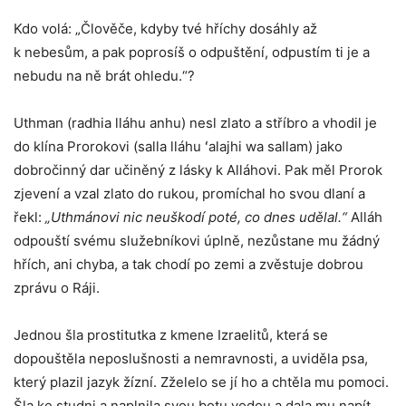
Kdo volá: „Člověče, kdyby tvé hříchy dosáhly až
k nebesům, a pak poprosíš o odpuštění, odpustím ti je a
nebudu na ně brát ohledu.“?
Uthman (radhia lláhu anhu) nesl zlato a stříbro a vhodil je
do klína Prorokovi (salla lláhu ʻalajhi wa sallam) jako
dobročinný dar učiněný z lásky k Alláhovi. Pak měl Prorok
zjevení a vzal zlato do rukou, promíchal ho svou dlaní a
řekl:
„Uthmánovi nic neuškodí poté, co dnes udělal.“
Alláh
odpouští svému služebníkovi úplně, nezůstane mu žádný
hřích, ani chyba, a tak chodí po zemi a zvěstuje dobrou
zprávu o Ráji.
Jednou šla prostitutka z kmene Izraelitů, která se
dopouštěla neposlušnosti a nemravnosti, a uviděla psa,
který plazil jazyk žízní. Zželelo se jí ho a chtěla mu pomoci.
Šla ke studni a naplnila svou botu vodou a dala mu napít.