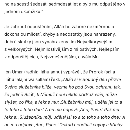
ho na scestí šedesát, sedmdesát let a bylo mu odpuštěno v
jednom okamžiku.“
Je zahrnut odpuštěním, Alláh ho zahrne nezměrnou a
dokonalou milostí, chyby a nedostatky jsou nahrazeny,
dobré skutky jsou vynahrazeny tím Nejvelkorysejším
z velkorysých, Nejmilostivějším z milostivých, Nejlepším
z odpouštějících, Nejvznešenějším, chvála Mu.
Ibn Umar (radhia lláhu anhu) vyprávěl, že Prorok (salla
lláhu ʻalajhi wa sallam) řekl:
„Alláh si v Soudný den přizve
Svého služebníka blíže, vezme ho pod Svou ochranu tak,
že jedině Alláh, k Němuž není nikdo přidružován, může
slyšet, co říká, a řekne mu: ‚Služebníku můj, udělal jsi to a
to toho a toho dne.‘ A on mu odpoví: ‚Ano, Pane.‘ Pak mu
řekne: ‚Služebníku můj, udělal jsi to a to toho a toho dne.‘ A
on mu odpoví: ‚Ano, Pane.‘ Dokud neodhalí chyby a hříchy