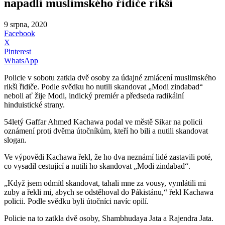
napadli muslimského řidiče rikši
9 srpna, 2020
Facebook
X
Pinterest
WhatsApp
Policie v sobotu zatkla dvě osoby za údajné zmlácení muslimského
rikši řidiče. Podle svědku ho nutili skandovat „Modi zindabad“
neboli ať žije Modi, indický premiér a předseda radikální
hinduistické strany.
54letý Gaffar Ahmed Kachawa podal ve městě Sikar na policii
oznámení proti dvěma útočníkům, kteří ho bili a nutili skandovat
slogan.
Ve výpovědi Kachawa řekl, že ho dva neznámí lidé zastavili poté,
co vysadil cestující a nutili ho skandovat „Modi zindabad“.
„Když jsem odmítl skandovat, tahali mne za vousy, vymlátili mi
zuby a řekli mi, abych se odstěhoval do Pákistánu,“ řekl Kachawa
policii. Podle svědku byli útočníci navíc opilí.
Policie na to zatkla dvě osoby, Shambhudaya Jata a Rajendra Jata.