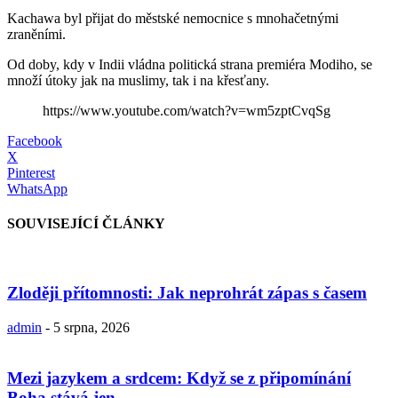
Kachawa byl přijat do městské nemocnice s mnohačetnými
zraněními.
Od doby, kdy v Indii vládna politická strana premiéra Modiho, se
množí útoky jak na muslimy, tak i na křesťany.
https://www.youtube.com/watch?v=wm5zptCvqSg
Facebook
X
Pinterest
WhatsApp
SOUVISEJÍCÍ ČLÁNKY
Zloději přítomnosti: Jak neprohrát zápas s časem
admin
-
5 srpna, 2026
Mezi jazykem a srdcem: Když se z připomínání
Boha stává jen...