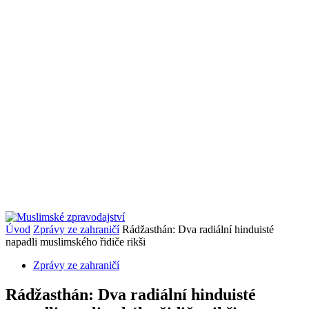
Úvod
Zprávy ze zahraničí
Rádžasthán: Dva radiální hinduisté
napadli muslimského řidiče rikši
Zprávy ze zahraničí
Rádžasthán: Dva radiální hinduisté