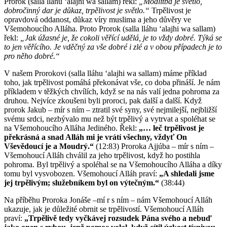
Prorok (salla lláhu ʻalajhi wa sallam) řekl:
„Modlitba je světlo,
dobročinný dar je důkaz, trpělivost je světlo.“
Trpělivost je
opravdová oddanost, důkaz víry muslima a jeho důvěry ve
Všemohoucího Alláha. Proto Prorok (salla lláhu ʻalajhi wa sallam)
řekl:
„Jak úžasné je, že cokoli věřící udělá, je to vždy dobré. Týká se
to jen věřícího. Je vděčný za vše dobré i zlé a v obou případech je to
pro něho dobré.“
V našem Prorokovi (salla lláhu ʻalajhi wa sallam) máme příklad
toho, jak trpělivost pomáhá překonávat vše, co doba přináší. Je nám
příkladem v těžkých chvílích, když se na nás valí jedna pohroma za
druhou. Nejvíce zkoušeni byli proroci, pak další a další. Když
prorok Jakub – mír s ním – ztratil své syny, své nejmilejší, nejbližší
svému srdci, nezbývalo mu než být trpělivý a vytrvat a spoléhat se
na Všemohoucího Alláha Jediného. Řekl:
„… leč trpělivost je
překrásná a snad Alláh mi je vrátí všechny, vždyť On
Vševědoucí je a Moudrý.“
(12:83) Proroka Ajjúba – mír s ním –
Všemohoucí Alláh chválil za jeho trpělivost, když ho postihla
pohroma. Byl trpělivý a spoléhal se na Všemohoucího Alláha a díky
tomu byl vysvobozen. Všemohoucí Alláh praví:
„A shledali jsme
jej trpělivým; služebníkem byl on výtečným.“
(38:44)
Na příběhu Proroka Jonáše –mí r s ním – nám Všemohoucí Alláh
ukazuje, jak je důležité obrnit se trpělivostí. Všemohoucí Alláh
praví:
„Trpělivě tedy vyčkávej rozsudek Pána svého a nebuď