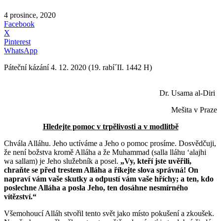
4 prosince, 2020
Facebook
X
Pinterest
WhatsApp
Páteční kázání 4. 12. 2020 (19. rabí´II. 1442 H)
Dr. Usama al-Diri
Mešita v Praze
Hledejte pomoc v trpělivosti a v modlitbě
Chvála Alláhu. Jeho uctíváme a Jeho o pomoc prosíme. Dosvědčuji,
že není božstva kromě Alláha a že Muhammad (salla lláhu ʻalajhi
wa sallam) je Jeho služebník a posel.
„Vy, kteří jste uvěřili,
chraňte se před trestem Alláha a říkejte slova správná! On
napraví vám vaše skutky a odpustí vám vaše hříchy; a ten, kdo
poslechne Alláha a posla Jeho, ten dosáhne nesmírného
vítězství.“
Všemohoucí Alláh stvořil tento svět jako místo pokušení a zkoušek.