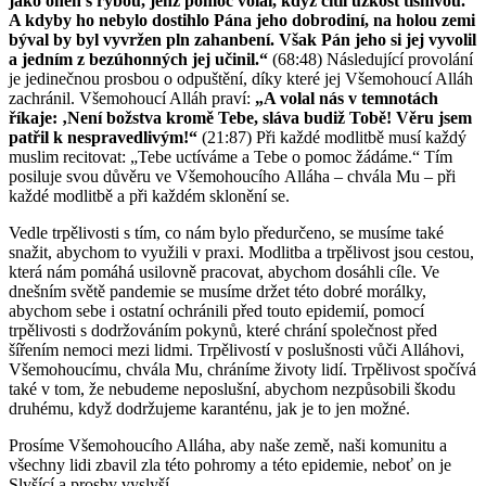
jako onen s rybou, jenž pomoc volal, když cítil úzkost tísnivou.
A kdyby ho nebylo dostihlo Pána jeho dobrodiní, na holou zemi
býval by byl vyvržen pln zahanbení. Však Pán jeho si jej vyvolil
a jedním z bezúhonných jej učinil.“
(68:48) Následující provolání
je jedinečnou prosbou o odpuštění, díky které jej Všemohoucí Alláh
zachránil. Všemohoucí Alláh praví:
„A volal nás v temnotách
říkaje: ‚Není božstva kromě Tebe, sláva budiž Tobě! Věru jsem
patřil k nespravedlivým!“
(21:87) Při každé modlitbě musí každý
muslim recitovat: „Tebe uctíváme a Tebe o pomoc žádáme.“ Tím
posiluje svou důvěru ve Všemohoucího Alláha – chvála Mu – při
každé modlitbě a při každém sklonění se.
Vedle trpělivosti s tím, co nám bylo předurčeno, se musíme také
snažit, abychom to využili v praxi. Modlitba a trpělivost jsou cestou,
která nám pomáhá usilovně pracovat, abychom dosáhli cíle. Ve
dnešním světě pandemie se musíme držet této dobré morálky,
abychom sebe i ostatní ochránili před touto epidemií, pomocí
trpělivosti s dodržováním pokynů, které chrání společnost před
šířením nemoci mezi lidmi. Trpělivostí v poslušnosti vůči Alláhovi,
Všemohoucímu, chvála Mu, chráníme životy lidí. Trpělivost spočívá
také v tom, že nebudeme neposlušní, abychom nezpůsobili škodu
druhému, když dodržujeme karanténu, jak je to jen možné.
Prosíme Všemohoucího Alláha, aby naše země, naši komunitu a
všechny lidi zbavil zla této pohromy a této epidemie, neboť on je
Slyšící a prosby vyslyší.