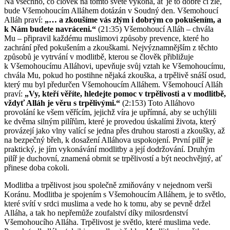
Na všechno, co člověk na tomto světě vykoná, ať je to dobré či zlé,
bude Všemohoucím Alláhem dotázán v Soudný den. Všemohoucí
Alláh praví:
„… a zkoušíme vás zlým i dobrým co pokušením, a
k Nám budete navráceni.“
(21:35) Všemohoucí Alláh – chvála
Mu – připravil každému muslimovi způsoby prevence, které ho
zachrání před pokušením a zkouškami. Nejvýznamnějším z těchto
způsobů je vytrvání v modlitbě, kterou se člověk přibližuje
k Všemohoucímu Alláhovi, upevňuje svůj vztah ke Všemohoucímu,
chvála Mu, pokud ho postihne nějaká zkouška, a trpělivě snáší osud,
který mu byl předurčen Všemohoucím Alláhem. Všemohoucí Alláh
praví:
„Vy, kteří věříte, hledejte pomoc v trpělivosti a v modlitbě,
vždyť Alláh je věru s trpělivými.“
(2:153) Toto Alláhovo
provolání ke všem věřícím, jejichž víra je upřímná, aby se uchýlili
ke dvěma silným pilířům, které je provedou úskalími života, který
provázejí jako vlny valící se jedna přes druhou starosti a zkoušky, až
na bezpečný břeh, k dosažení Alláhova uspokojení. První pilíř je
praktický, je jím vykonávání modlitby a její dodržování. Druhým
pilíř je duchovní, znamená obrnit se trpělivostí a být neochvějný, ať
přinese doba cokoli.
Modlitba a trpělivost jsou společně zmiňovány v nejednom verši
Koránu. Modlitba je spojením s Všemohoucím Alláhem, je to světlo,
které svítí v srdci muslima a vede ho k tomu, aby se pevně držel
Alláha, a tak ho nepřemůže zoufalství díky milosrdenství
Všemohoucího Alláha. Trpělivost je světlo, které muslima vede.