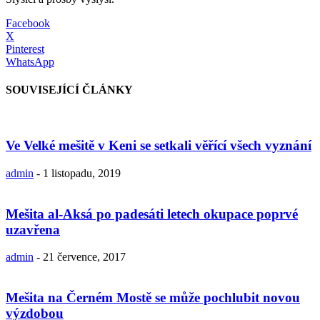
Facebook
X
Pinterest
WhatsApp
SOUVISEJÍCÍ ČLÁNKY
Ve Velké mešitě v Keni se setkali věřící všech vyznání
admin
-
1 listopadu, 2019
Mešita al-Aksá po padesáti letech okupace poprvé
uzavřena
admin
-
21 července, 2017
Mešita na Černém Mostě se může pochlubit novou
výzdobou