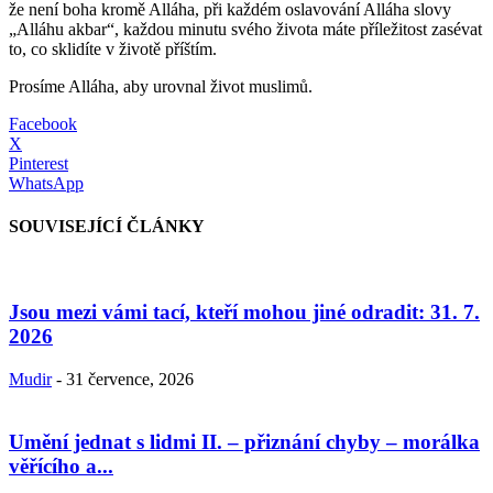
že není boha kromě Alláha, při každém oslavování Alláha slovy
„Alláhu akbar“, každou minutu svého života máte příležitost zasévat
to, co sklidíte v životě příštím.
Prosíme Alláha, aby urovnal život muslimů.
Facebook
X
Pinterest
WhatsApp
SOUVISEJÍCÍ ČLÁNKY
Jsou mezi vámi tací, kteří mohou jiné odradit: 31. 7.
2026
Mudir
-
31 července, 2026
Umění jednat s lidmi II. – přiznání chyby – morálka
věřícího a...