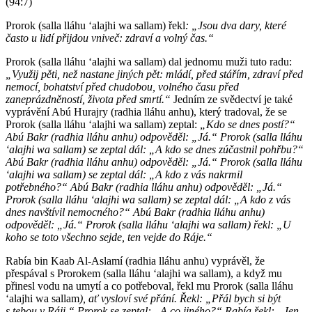
(94:7)
Prorok (salla lláhu ʻalajhi wa sallam) řekl
: „Jsou dva dary, které
často u lidí přijdou vniveč: zdraví a volný čas.“
Prorok (salla lláhu ʻalajhi wa sallam) dal jednomu muži tuto radu:
„Využij pěti, než nastane jiných pět: mládí, před stářím, zdraví před
nemocí, bohatství před chudobou, volného času před
zaneprázdněností, života před smrtí.“
Jedním ze svědectví je také
vyprávění Abú Hurajry (radhia lláhu anhu), který tradoval, že se
Prorok (salla lláhu ʻalajhi wa sallam) zeptal:
„Kdo se dnes postí?“
Abú Bakr (
radhia lláhu anhu
) odpověděl: „Já.“ Prorok (
salla lláhu
ʻ
alajhi wa sallam
) se zeptal dál: „A kdo se dnes zúčastnil pohřbu?“
Abú Bakr (
radhia lláhu anhu
) odpověděl: „Já.“ Prorok (
salla lláhu
ʻ
alajhi wa sallam
) se zeptal dál: „A kdo z vás nakrmil
potřebného?“ Abú Bakr (
radhia lláhu anhu
) odpověděl: „Já.“
Prorok (
salla lláhu
ʻ
alajhi wa sallam
) se zeptal dál: „A kdo z vás
dnes navštívil nemocného?“ Abú Bakr (
radhia lláhu anhu
)
odpověděl: „Já.“ Prorok (
salla lláhu
ʻ
alajhi wa sallam
) řekl: „U
koho se toto všechno sejde, ten vejde do Ráje.“
Rabía bin Kaab Al-Aslamí (radhia lláhu anhu) vyprávěl, že
přespával s Prorokem (salla lláhu ʻalajhi wa sallam), a když mu
přinesl vodu na umytí a co potřeboval, řekl mu Prorok (salla lláhu
ʻalajhi wa sallam
), ať vysloví své přání. Řekl: „Přál bych si být
s tebou v Ráji.“ Prorok se zeptal: „A co jiného?“ Rabía řekl: „Jen