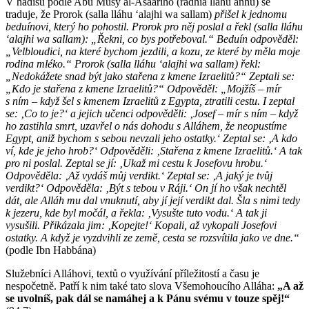
V hadísu podle Abú Músy al-Ašaarího (radhia lláhu anhu) se
traduje, že Prorok (salla lláhu ʻalajhi wa sallam)
přišel k jednomu
beduínovi, který ho pohostil. Prorok pro něj poslal a řekl (
salla lláhu
ʻ
alajhi wa sallam
): „Řekni, co bys potřeboval.“ Beduín odpověděl:
„Velbloudici, na které bychom jezdili, a kozu, ze které by měla moje
rodina mléko.“ Prorok (
salla lláhu
ʻ
alajhi wa sallam
) řekl:
„Nedokážete snad být jako stařena z kmene Izraelitů?“ Zeptali se:
„Kdo je stařena z kmene Izraelitů?“ Odpověděl: „Mojžíš – mír
s ním – když šel s kmenem Izraelitů z Egypta, ztratili cestu. I zeptal
se: ‚Co to je?‘ a jejich učenci odpověděli: ‚Josef – mír s ním – když
ho zastihla smrt, uzavřel o nás dohodu s Alláhem, že neopustíme
Egypt, aniž bychom s sebou nevzali jeho ostatky.‘ Zeptal se: ‚A kdo
ví, kde je jeho hrob?‘ Odpověděli: ‚Stařena z kmene Izraelitů.‘ A tak
pro ni poslal. Zeptal se jí: ‚Ukaž mi cestu k Josefovu hrobu.‘
Odpověděla: ‚Až vydáš můj verdikt.‘ Zeptal se: ‚A jaký je tvůj
verdikt?‘ Odpověděla: ‚Být s tebou v Ráji.‘ On jí ho však nechtěl
dát, ale Alláh mu dal vnuknutí, aby jí její verdikt dal. Šla s nimi tedy
k jezeru, kde byl močál, a řekla: ‚Vysušte tuto vodu.‘ A tak ji
vysušili. Přikázala jim: ‚Kopejte!‘ Kopali, až vykopali Josefovi
ostatky. A když je vyzdvihli ze země, cesta se rozsvítila jako ve dne.“
(podle Ibn Habbána)
Služebníci Alláhovi, textů o využívání příležitostí a času je
nespočetně. Patří k nim také tato slova Všemohoucího Alláha:
„A až
se uvolníš, pak dál se namáhej a k Pánu svému v touze spěj!“