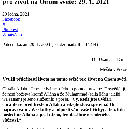
pro život na Onom světě: 29. 1. 2021
29 ledna, 2021
Facebook
X
Pinterest
WhatsApp
Páteční kázání 29. 1. 2021 (16. džumádá II. 1442 H)
Dr. Usama al-Diri
Mešita v Praze
Využij příležitostí života na tomto světě pro život na Onom světě
Chvála Alláhu. Jeho uctíváme a Jeho o pomoc prosíme. Dosvědčuji,
že není božstva kromě Alláha a že Muhammad (salla lláhu ʻalajhi
wa sallam) je Jeho služebník a posel.
„Vy, kteří jste uvěřili,
chraňte se před trestem Alláha a říkejte slova správná! On
napraví vám vaše skutky a odpustí vám vaše hříchy; a ten, kdo
poslechne Alláha a posla Jeho, ten dosáhne nesmírného
vítězství.“