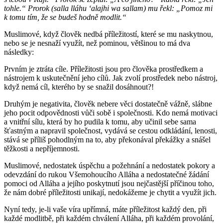
tohle.“ Prorok (
salla lláhu
ʻ
alajhi wa sallam
) mu řekl: „Pomoz mi
k tomu tím, že se budeš hodně modlit.“
Muslimové, když člověk nedbá příležitostí, které se mu naskytnou,
nebo se je nesnaží využít, než pominou, většinou to má dva
následky:
Prvním je ztráta cíle. Příležitosti jsou pro člověka prostředkem a
nástrojem k uskutečnění jeho cílů. Jak zvolí prostředek nebo nástroj,
když nemá cíl, kterého by se snažil dosáhnout?!
Druhým je negativita, člověk nebere věci dostatečně vážně, slábne
jeho pocit odpovědnosti vůči sobě i společnosti. Kdo nemá motivaci
a vnitřní sílu, která by ho pudila k tomu, aby učinil sebe sama
šťastným a napravil společnost, vydává se cestou odkládání, lenosti,
stává se příliš pohodlným na to, aby překonával překážky a snášel
těžkosti a nepříjemnosti.
Muslimové, nedostatek úspěchu a požehnání a nedostatek pokory a
odevzdání do rukou Všemohoucího Alláha a nedostatečné žádání
pomoci od Alláha a jejího poskytnutí jsou nejčastější příčinou toho,
že nám dobré příležitosti unikají, nedokážeme je chytit a využít jich.
Nyní tedy, je-li vaše víra upřímná, máte příležitost každý den, při
každé modlitbě, při každém chválení Alláha, při každém provolání,