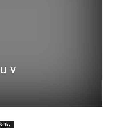
u v
Štítky