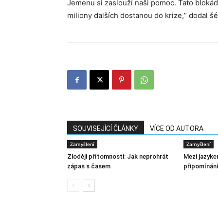
Jemenu si zaslouží naši pomoc. Tato blokáda
miliony dalších dostanou do krize,“ dodal š
SOUVISEJÍCÍ ČLÁNKY
VÍCE OD AUTORA
Zamyšlení
Zamyšlení
Zloději přítomnosti: Jak neprohrát
Mezi jazyke
zápas s časem
připomínání