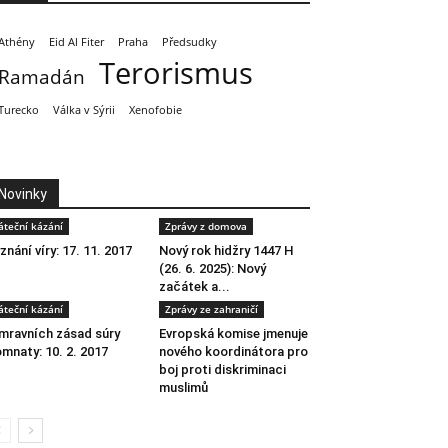
Athény
Eid Al Fiter
Praha
Předsudky
Terorismus
Ramadán
Turecko
Válka v Sýrii
Xenofobie
Novinky
áteční kázání
Zprávy z domova
znání víry: 17. 11. 2017
Nový rok hidžry 1447 H
(26. 6. 2025): Nový
začátek a...
áteční kázání
Zprávy ze zahraničí
mravních zásad súry
Evropská komise jmenuje
mnaty: 10. 2. 2017
nového koordinátora pro
boj proti diskriminaci
muslimů