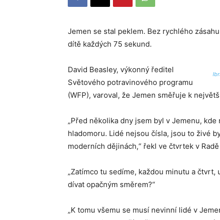
Jemen se stal peklem. Bez rychlého zásahu 
dítě každých 75 sekund.
David Beasley, výkonný ředitel
Ib
Světového potravinového programu
(WFP), varoval, že Jemen směřuje k největš
„Před několika dny jsem byl v Jemenu, kde n
hladomoru. Lidé nejsou čísla, jsou to živé 
moderních dějinách,“ řekl ve čtvrtek v Rad
„Zatímco tu sedíme, každou minutu a čtvrt,
dívat opačným směrem?“
„K tomu všemu se musí nevinní lidé v Jeme