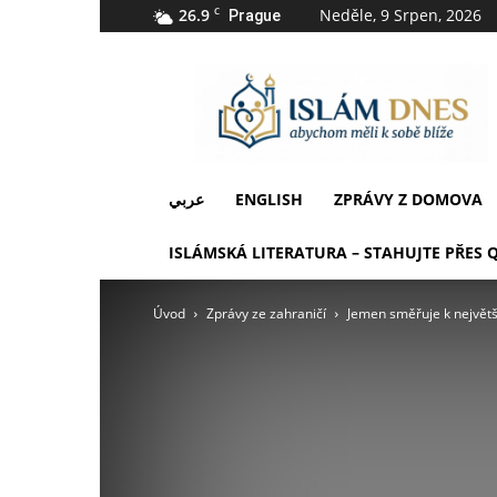
26.9
C
Neděle, 9 Srpen, 2026
Prague
IslámDnes
عربي
ENGLISH
ZPRÁVY Z DOMOVA
ISLÁMSKÁ LITERATURA – STAHUJTE PŘES 
Úvod
Zprávy ze zahraničí
Jemen směřuje k největ