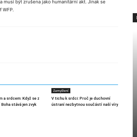
 musí být zrušena jako humanitární akt. Jinak se
éf WFP.
Zamyšlení
m a srdcem: Když se z
V tichu k srdci: Proč je duchovní
 Boha stává jen zvyk
ústraní nezbytnou součástí naší víry