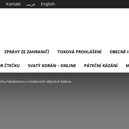
Kontakt
عربى
English
ZPRÁVY ZE ZAHRANIČÍ
TISKOVÁ PROHLÁŠENÍ
OBECNÉ 
QR ČTEČKU
SVATÝ KORÁN – ONLINE
PÁTEČNÍ KÁZÁNÍ
M
šímu hladomoru v moderních dějinách lidstva