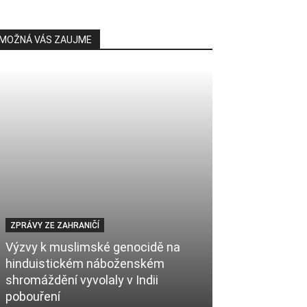
MOŽNÁ VÁS ZAUJME
ZPRÁVY ZE ZAHRANIČÍ
Výzvy k muslimské genocidě na
hinduistickém náboženském
PÁTEČNÍ KÁZÁNÍ
shromáždění vyvolaly v Indii
pobouření
Buďte nejlepším