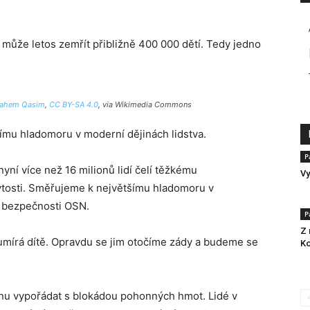
může letos zemřít přibližně 400 000 dětí. Tedy jedno
rahem Qasim
,
CC BY-SA 4.0
, via Wikimedia Commons
ímu hladomoru v moderní dějinách lidstva.
P
yní více než 16 milionů lidí čelí těžkému
Vy
bytosti. Směřujeme k největšímu hladomoru v
ě bezpečnosti OSN.
P
Z 
 umírá dítě. Opravdu se jim otočíme zády a budeme se
Ko
nu vypořádat s blokádou pohonných hmot. Lidé v