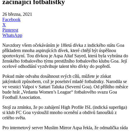
začínající fotbalistky
26 března, 2021
Facebook
X
Pinterest
WhatsApp
Navzdory všem očekáváním je 18letá dívka z indického státu Goa
příkladem mnoha aspirujících dívek, které chtějí být úspěšnou
sportovkyní. Tou dívkou je Aqsa Altaf Sayed, která byla vybrána do
ženského fotbalového týmu prestižního fotbalového klubu Goa. Její
ocelové odhodlání vyzdvihuje talent této dívky do popředí.
Pokud máte odvahu dosáhnout svých cílů, můžete je získat
jakýmkoli způsobem, což je poselství mladé fotbalistky. Narodila se
ve vesnici Valpoi v Sattari Taluka (Severní Goa). Od příštího měsíce
bude hrát „Vedanta Women’s League“ fotbalového svazu Goa
Football Association.
Stojí za zmínku, že po zahájení High Profile ISL (indická superliga)
si klub FC Goa vysloužil mnoho ocenění a obdivů fanoušků z
celého světa.
Pro internetový server Muslim Mirror Aqsa řekla, že odmalička ráda