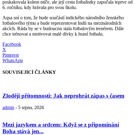
poskakovala kolem míče, ale její cesta fotbalistky započala teprve od
6. ročníku, kdy hrávala pro svou školu.
Aqsa sní o tom, že bude součástí indického národního ženského
fotbalového týmu a bude reprezentovat Indii na mezinárodních
akcích. Ráda by se v budoucnu stala fotbalovým trenérem. Dále
chce trénovat a motivovat malé dívky k hraní fotbalu.
Facebook
X
Pinterest
WhatsApp
SOUVISEJÍCÍ ČLÁNKY
Zloději přítomnosti: Jak neprohrát zápas s časem
admin
-
5 srpna, 2026
Mezi jazykem a srdcem: Když se z připomínání
Boha stává jen...