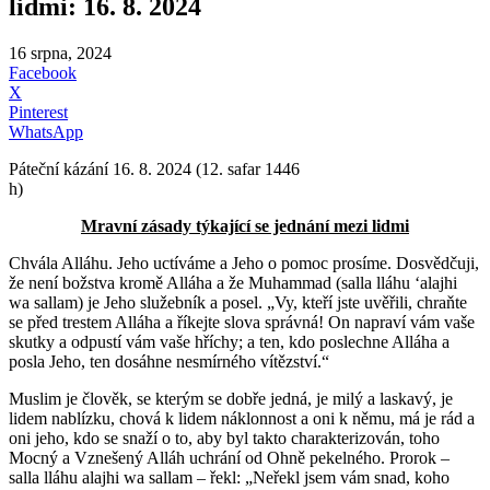
lidmi: 16. 8. 2024
16 srpna, 2024
Facebook
X
Pinterest
WhatsApp
Páteční kázání 16. 8. 2024 (12. safar 1446
h)
Mravní zásady týkající se jednání mezi lidmi
Chvála Alláhu. Jeho uctíváme a Jeho o pomoc prosíme. Dosvědčuji,
že není božstva kromě Alláha a že Muhammad (salla lláhu ʻalajhi
wa sallam) je Jeho služebník a posel.
„Vy, kteří jste uvěřili, chraňte
se před trestem Alláha a říkejte slova správná! On napraví vám vaše
skutky a odpustí vám vaše hříchy; a ten, kdo poslechne Alláha a
posla Jeho, ten dosáhne nesmírného vítězství.“
Muslim je člověk, se kterým se dobře jedná, je milý a laskavý, je
lidem nablízku, chová k lidem náklonnost a oni k němu, má je rád a
oni jeho, kdo se snaží o to, aby byl takto charakterizován, toho
Mocný a Vznešený Alláh uchrání od Ohně pekelného. Prorok –
salla lláhu alajhi wa sallam – řekl: „Neřekl jsem vám snad, koho