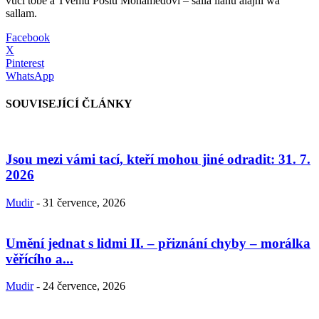
vůči tobě a Tvému Poslu Mohamedovi – salla lláhu alajhi wa
sallam.
Facebook
X
Pinterest
WhatsApp
SOUVISEJÍCÍ ČLÁNKY
Jsou mezi vámi tací, kteří mohou jiné odradit: 31. 7.
2026
Mudir
-
31 července, 2026
Umění jednat s lidmi II. – přiznání chyby – morálka
věřícího a...
Mudir
-
24 července, 2026