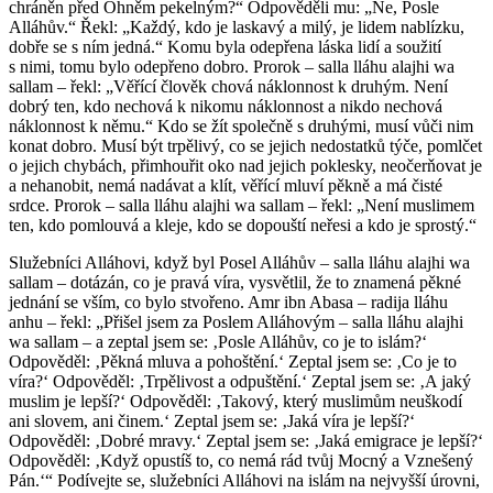
chráněn před Ohněm pekelným?“ Odpověděli mu: „Ne, Posle
Alláhův.“ Řekl: „Každý, kdo je laskavý a milý, je lidem nablízku,
dobře se s ním jedná.“ Komu byla odepřena láska lidí a soužití
s nimi, tomu bylo odepřeno dobro. Prorok – salla lláhu alajhi wa
sallam – řekl: „Věřící člověk chová náklonnost k druhým. Není
dobrý ten, kdo nechová k nikomu náklonnost a nikdo nechová
náklonnost k němu.“ Kdo se žít společně s druhými, musí vůči nim
konat dobro. Musí být trpělivý, co se jejich nedostatků týče, pomlčet
o jejich chybách, přimhouřit oko nad jejich poklesky, neočerňovat je
a nehanobit, nemá nadávat a klít, věřící mluví pěkně a má čisté
srdce. Prorok – salla lláhu alajhi wa sallam – řekl: „Není muslimem
ten, kdo pomlouvá a kleje, kdo se dopouští neřesi a kdo je sprostý.“
Služebníci Alláhovi, když byl Posel Alláhův – salla lláhu alajhi wa
sallam – dotázán, co je pravá víra, vysvětlil, že to znamená pěkné
jednání se vším, co bylo stvořeno. Amr ibn Abasa – radija lláhu
anhu – řekl: „Přišel jsem za Poslem Alláhovým – salla lláhu alajhi
wa sallam – a zeptal jsem se: ‚Posle Alláhův, co je to islám?‘
Odpověděl: ‚Pěkná mluva a pohoštění.‘ Zeptal jsem se: ‚Co je to
víra?‘ Odpověděl: ‚Trpělivost a odpuštění.‘ Zeptal jsem se: ‚A jaký
muslim je lepší?‘ Odpověděl: ‚Takový, který muslimům neuškodí
ani slovem, ani činem.‘ Zeptal jsem se: ‚Jaká víra je lepší?‘
Odpověděl: ‚Dobré mravy.‘ Zeptal jsem se: ‚Jaká emigrace je lepší?‘
Odpověděl: ‚Když opustíš to, co nemá rád tvůj Mocný a Vznešený
Pán.‘“ Podívejte se, služebníci Alláhovi na islám na nejvyšší úrovni,