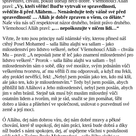
spravedliví, chválu, pokud udělají něco dobře. Všemohoucí Alláh
praví:
„Vy, kteří věříte! Buďte vytrvalí ve spravedlnosti,
svědčíte-li před Alláhem… Nenásledujte tedy vášně své před
spravedlností! … Alláh je dobře zpraven o všem, co děláte.“
Naše víra nás učí respektovat názor druhého, bránit právo druhého.
Všemohoucí Alláh praví:
„… nepoškozujte v ničem lidi…“
Vězte, že toto jsou principy naší islámské víry, kterou přinesl náš
ctěný Posel Mohamed – salla lláhu alajhi wa sallam – jako
milosrdenství pro lidstvo veškeré, neboť Všemohoucí Alláh – chvála
Mu – pravil: „A neposlali jsme tě leč jako znamení milosrdenství pro
lidstvo veškeré.“ Prorok – salla lláhu alajhi wa sallam – byl
milosrdenstvím sám o sobě, díky své morálce, svým jednáním vůči
veškerému tvorstvu, ať mu věřili či mu odporovali, a když mu řekli,
aby proklel nevěřící, řekl: „Nebyl jsem poslán jako ten, kdo má klít,
ale jako ten, kdo je milosrdenstvím.“ Tedy byl jsem poslán, abych
přiblížil lidi Alláhovi a Jeho milosrdenství, nebyl jsem poslán, abych
jim v něm bránil. Stejně tak musí být muslim milosrdný vůči
ostatním lidem a tvorům, mít je rád, snažit se jim pomáhat, šířit
dobro a lásku a přátelství ve společnosti, usilovat o pozvednutí své
země a její moci.
Ó Alláhu, dej nám dobrou víru, dej nám dobré mravy a pěkné
chování, které tě uspokojí, dej nám práci, která bude dobrá a díky
níž budeš s námi spokojen, dej, ať uspějeme všichni v poslušnosti