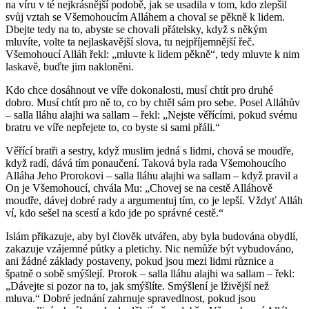
na víru v té nejkrásnější podobě, jak se usadila v tom, kdo zlepšil
svůj vztah se Všemohoucím Alláhem a choval se pěkně k lidem.
Dbejte tedy na to, abyste se chovali přátelsky, když s někým
mluvíte, volte ta nejlaskavější slova, tu nejpříjemnější řeč.
Všemohoucí Alláh řekl: „mluvte k lidem pěkně“, tedy mluvte k nim
laskavě, buďte jim nakloněni.
Kdo chce dosáhnout ve víře dokonalosti, musí chtít pro druhé
dobro. Musí chtít pro ně to, co by chtěl sám pro sebe. Posel Alláhův
– salla lláhu alajhi wa sallam – řekl: „Nejste věřícími, pokud svému
bratru ve víře nepřejete to, co byste si sami přáli.“
Věřící bratři a sestry, když muslim jedná s lidmi, chová se moudře,
když radí, dává tím ponaučení. Taková byla rada Všemohoucího
Alláha Jeho Prorokovi – salla lláhu alajhi wa sallam – když pravil a
On je Všemohoucí, chvála Mu: „Chovej se na cestě Alláhově
moudře, dávej dobré rady a argumentuj tím, co je lepší. Vždyť Alláh
ví, kdo sešel na scestí a kdo jde po správné cestě.“
Islám přikazuje, aby byl člověk utvářen, aby byla budována obydlí,
zakazuje vzájemné půtky a pletichy. Nic nemůže být vybudováno,
ani žádné základy postaveny, pokud jsou mezi lidmi různice a
špatně o sobě smýšlejí. Prorok – salla lláhu alajhi wa sallam – řekl:
„Dávejte si pozor na to, jak smýšlíte. Smýšlení je lživější než
mluva.“ Dobré jednání zahrnuje spravedlnost, pokud jsou