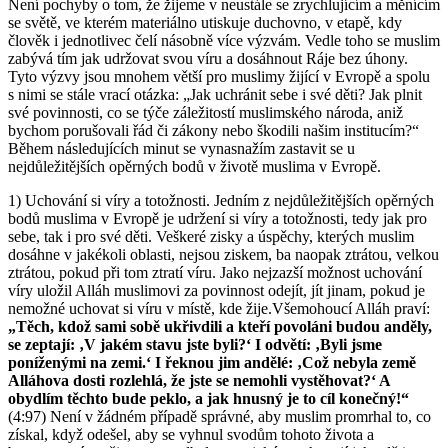
Není pochyby o tom, že žijeme v neustále se zrychlujícím a měnícím
se světě, ve kterém materiálno utiskuje duchovno, v etapě, kdy
člověk i jednotlivec čelí násobně více výzvám. Vedle toho se muslim
zabývá tím jak udržovat svou víru a dosáhnout Ráje bez úhony.
Tyto výzvy jsou mnohem větší pro muslimy žijící v Evropě a spolu
s nimi se stále vrací otázka: „Jak uchránit sebe i své děti? Jak plnit
své povinnosti, co se týče záležitostí muslimského národa, aniž
bychom porušovali řád či zákony nebo škodili našim institucím?“
Během následujících minut se vynasnažím zastavit se u
nejdůležitějších opěrných bodů v životě muslima v Evropě.
1) Uchování si víry a totožnosti. Jedním z nejdůležitějších opěrných
bodů muslima v Evropě je udržení si víry a totožnosti, tedy jak pro
sebe, tak i pro své děti. Veškeré zisky a úspěchy, kterých muslim
dosáhne v jakékoli oblasti, nejsou ziskem, ba naopak ztrátou, velkou
ztrátou, pokud při tom ztratí víru. Jako nejzazší možnost uchování
víry uložil Alláh muslimovi za povinnost odejít, jít jinam, pokud je
nemožné uchovat si víru v místě, kde žije.Všemohoucí Alláh praví:
„Těch, kdož sami sobě ukřivdili a kteří povoláni budou anděly,
se zeptají: ‚V jakém stavu jste byli?‘ I odvětí: ‚Byli jsme
poníženými na zemi.‘ I řeknou jim andělé: ‚Což nebyla země
Alláhova dosti rozlehlá, že jste se nemohli vystěhovat?‘ A
obydlím těchto bude peklo, a jak hnusný je to cíl konečný!“
(4:97) Není v žádném případě správné, aby muslim promrhal to, co
získal, když odešel, aby se vyhnul svodům tohoto života a