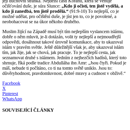
její duchovní stránka. Nejdelší částí Koránu, která se věnuje
očišťování duše, je súra Slunce:
„Kdo ji očistí, ten jistě vydělá, a
kdo ji zanedbá, ten jistě prodělá.“
(91:9-10) To nejlepší, co je
možné udělat, pro očištění duše, je jíst jen to, co je povolené, a
neobohacovat se na úkor někoho druhého.
Muslim žijící na Západě musí být tím nejlepším vyslancem islámu,
dobře o něm mluvit, je-li dotázán, volit ty nejlepší a nejmoudřejší
odpovědi, dosáhnout takové úrovně komunikace, aby to ukazoval
islám v pravém světle. Ještě důležitější však je, aby ukazoval islám
tím, jak žije, jak se chová, jak pracuje. To je nejlepší cesta, jak
seznamovat druhé s islámem. Jedním z nejhezčích hadísů, který toto
shrnuje, říká podle tradice Abdulláha ibn Amr: „Jsou čtyři. Pokud je
máš, nebude ti počítáno, co ti na tomto světě uniklo. Jsou to:
důvěryhodnost, pravdomluvnost, dobré mravy a cudnost v obživě.“
Facebook
X
Pinterest
WhatsApp
SOUVISEJÍCÍ ČLÁNKY