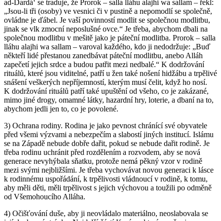
ad-Dardá‘ se traduje, že Prorok – salla lláhu alajhi wa sallam – řekl:
„Jsou-li tři (osoby) ve vesnici či v pustině a nepomodlí se společně,
ovládne je ďábel. Je vaší povinností modlit se společnou modlitbu,
jinak se vlk zmocní neposlušné ovce.“ Je třeba, abychom dbali na
společnou modlitbu v mešitě jako je páteční modlitba. Prorok – salla
lláhu alajhi wa sallam – varoval každého, kdo ji nedodržuje: „Buď
někteří lidé přestanou zanedbávat páteční modlitbu, anebo Alláh
zapečetí jejich srdce a budou patřit mezi nedbalé.“ K dodržování
rituálů, které jsou viditelné, patří u žen také nošení hidžábu a trpělivé
snášení veškerých nepříjemností, kterým musí čelit, když ho nosí.
K dodržování rituálů patří také upuštění od všeho, co je zakázané,
mimo jiné drogy, omamné látky, hazardní hry, loterie, a dbaní na to,
abychom jedli jen to, co je povolené.
3) Ochrana rodiny. Rodina je jako pevnost chránící své obyvatele
před všemi výzvami a nebezpečím a slabostí jiných institucí. Islámu
se na Západě nebude dobře dařit, pokud se nebude dařit rodině. Je
třeba rodinu uchránit před rozdělením a rozvodem, aby se nová
generace nevyhýbala sňatku, protože nemá pěkný vzor v rodině
mezi svými nejbližšími. Je třeba vychovávat novou generaci k lásce
k rodinnému uspořádání, k trpělivosti vládnoucí v rodině, k tomu,
aby měli děti, měli trpělivost s jejich výchovou a toužili po odměně
od Všemohoucího Alláha.
4) Očišťování duše, aby ji neovládalo materiálno, neoslabovala se