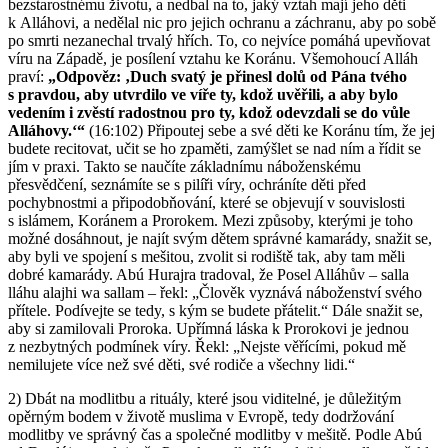
bezstarostnému životu, a nedbal na to, jaký vztah mají jeho děti
k Alláhovi, a nedělal nic pro jejich ochranu a záchranu, aby po sobě
po smrti nezanechal trvalý hřích. To, co nejvíce pomáhá upevňovat
víru na Západě, je posílení vztahu ke Koránu. Všemohoucí Alláh
praví:
„Odpověz: ‚Duch svatý je přinesl dolů od Pána tvého
s pravdou, aby utvrdilo ve víře ty, kdož uvěřili, a aby bylo
vedením i zvěstí radostnou pro ty, kdož odevzdali se do vůle
Alláhovy.‘“
(16:102) Připoutej sebe a své děti ke Koránu tím, že jej
budete recitovat, učit se ho zpaměti, zamýšlet se nad ním a řídit se
jím v praxi. Takto se naučíte základnímu náboženskému
přesvědčení, seznámíte se s pilíři víry, ochráníte děti před
pochybnostmi a připodobňování, které se objevují v souvislosti
s islámem, Koránem a Prorokem. Mezi způsoby, kterými je toho
možné dosáhnout, je najít svým dětem správné kamarády, snažit se,
aby byli ve spojení s mešitou, zvolit si rodiště tak, aby tam měli
dobré kamarády. Abú Hurajra tradoval, že Posel Alláhův – salla
lláhu alajhi wa sallam – řekl: „Člověk vyznává náboženství svého
přítele. Podívejte se tedy, s kým se budete přátelit.“ Dále snažit se,
aby si zamilovali Proroka. Upřímná láska k Prorokovi je jednou
z nezbytných podmínek víry. Řekl: „Nejste věřícími, pokud mě
nemilujete více než své děti, své rodiče a všechny lidi.“
2) Dbát na modlitbu a rituály, které jsou viditelné, je důležitým
opěrným bodem v životě muslima v Evropě, tedy dodržování
modlitby ve správný čas a společné modlitby v mešitě. Podle Abú