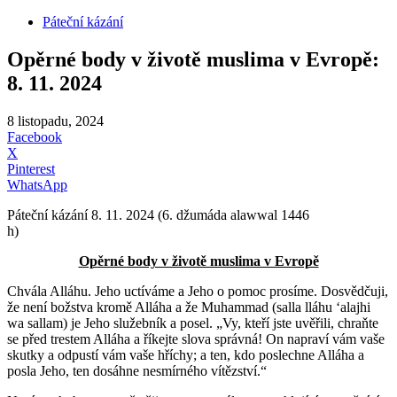
Páteční kázání
Opěrné body v životě muslima v Evropě:
8. 11. 2024
8 listopadu, 2024
Facebook
X
Pinterest
WhatsApp
Páteční kázání 8. 11. 2024 (6. džumáda alawwal 1446
h)
Opěrné body v životě muslima v Evropě
Chvála Alláhu. Jeho uctíváme a Jeho o pomoc prosíme. Dosvědčuji,
že není božstva kromě Alláha a že Muhammad (salla lláhu ʻalajhi
wa sallam) je Jeho služebník a posel.
„Vy, kteří jste uvěřili, chraňte
se před trestem Alláha a říkejte slova správná! On napraví vám vaše
skutky a odpustí vám vaše hříchy; a ten, kdo poslechne Alláha a
posla Jeho, ten dosáhne nesmírného vítězství.“