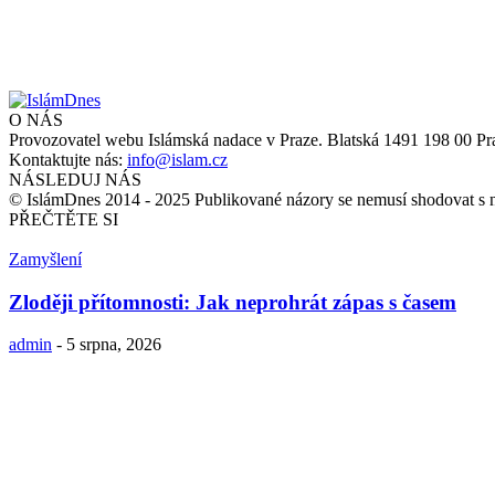
admin
-
18 března, 2022
O NÁS
Provozovatel webu Islámská nadace v Praze. Blatská 1491 198 00 Pr
Kontaktujte nás:
info@islam.cz
NÁSLEDUJ NÁS
© IslámDnes 2014 - 2025 Publikované názory se nemusí shodovat s 
PŘEČTĚTE SI
Zamyšlení
Zloději přítomnosti: Jak neprohrát zápas s časem
admin
-
5 srpna, 2026