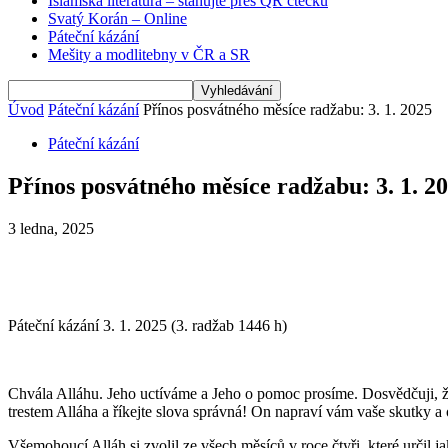
Islámská literatura – stahujte přes QR čtečku
Svatý Korán – Online
Páteční kázání
Mešity a modlitebny v ČR a SR
Úvod
Páteční kázání
Přínos posvátného měsíce radžabu: 3. 1. 2025
Páteční kázání
Přínos posvátného měsíce radžabu: 3. 1. 2
3 ledna, 2025
Páteční kázání 3. 1. 2025 (3. radžab 14
Chvála Alláhu. Jeho uctíváme a Jeho o pomoc prosíme. Dosvědčuji, že
trestem Alláha a říkejte slova správná! On napraví vám vaše skutky a 
Všemohoucí Alláh si zvolil ze všech měsíců v roce čtyři, které určil