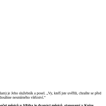
am) je Jeho služebník a posel.
„Vy, kteří jste uvěřili, chraňte se před
 dosáhne nesmírného vítězství.“
počet měsíců u Alláha je dvanáct měsíců, stanovený v Knize