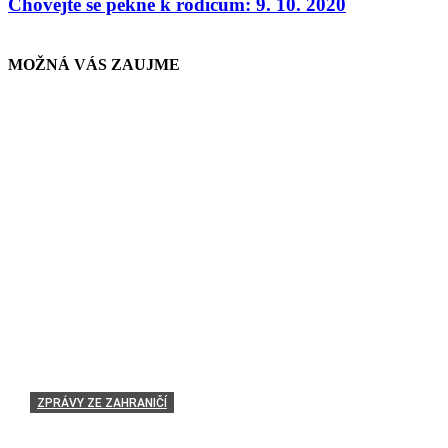
Chovejte se pěkně k rodičům: 9. 10. 2020
MOŽNÁ VÁS ZAUJME
ZPRÁVY ZE ZAHRANIČÍ
Hendikepovaná indická muslimka získala nejvyšší ob