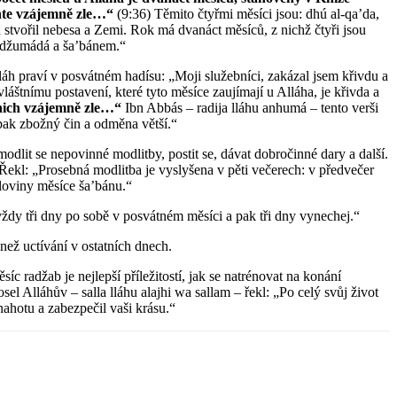
čiňte vzájemně zle…“
(9:36) Těmito čtyřmi měsíci jsou: dhú al-qa’da,
h stvořil nebesa a Zemi. Rok má dvanáct měsíců, z nichž čtyři jsou
m džumádá a ša’bánem.“
h praví v posvátném hadísu: „Moji služebníci, zakázal jsem křivdu a
štnímu postavení, které tyto měsíce zaujímají u Alláha, je křivda a
 nich vzájemně zle…“
Ibn Abbás – radija lláhu anhumá – tento verši
opak zbožný čin a odměna větší.“
dlit se nepovinné modlitby, postit se, dávat dobročinné dary a další.
ekl: „Prosebná modlitba je vyslyšena v pěti večerech: v předvečer
loviny měsíce ša’bánu.“
e vždy tři dny po sobě v posvátném měsíci a pak tři dny vynechej.“
ež uctívání v ostatních dnech.
adžab je nejlepší příležitostí, jak se natrénovat na konání
 Alláhův – salla lláhu alajhi wa sallam – řekl: „Po celý svůj život
nahotu a zabezpečil vaši krásu.“