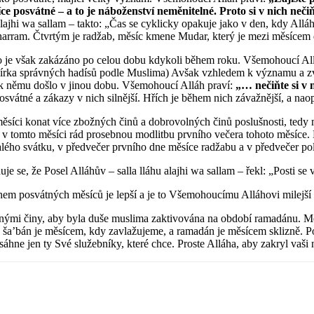
síce posvátné – a to je náboženství neměnitelné. Proto si v nich ne
alajhi wa sallam – takto: „Čas se cyklicky opakuje jako v den, kdy Allá
muharram. Čtvrtým je radžab, měsíc kmene Mudar, který je mezi měsíce
o je však zakázáno po celou dobu kdykoli během roku. Všemohoucí Allá
bírka správných hadísů podle Muslima) Avšak vzhledem k významu a zvlá
k němu došlo v jinou dobu. Všemohoucí Alláh praví:
„… nečiňte si v
 posvátné a zákazy v nich silnější. Hřích je během nich závažnější, a na
síci konat více zbožných činů a dobrovolných činů poslušnosti, tedy mo
 tomto měsíci rád prosebnou modlitbu prvního večera tohoto měsíce. Ř
alého svátku, v předvečer prvního dne měsíce radžabu a v předvečer po
uje se, že Posel Alláhův – salla lláhu alajhi wa sallam – řekl: „Posti s
m posvátných měsíců je lepší a je to Všemohoucímu Alláhovi milejší n
i činy, aby byla duše muslima zaktivována na období ramadánu. Měsíc r
a’bán je měsícem, kdy zavlažujeme, a ramadán je měsícem sklizně. Posel
áhne jen ty Své služebníky, které chce. Proste Alláha, aby zakryl vaši 