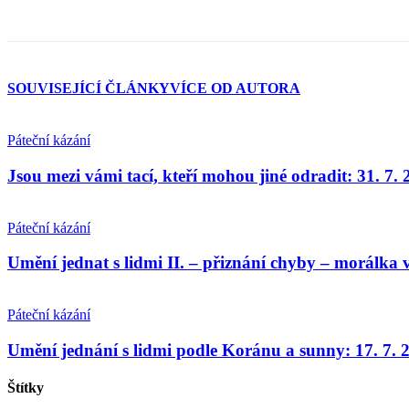
SOUVISEJÍCÍ ČLÁNKY
VÍCE OD AUTORA
Páteční kázání
Jsou mezi vámi tací, kteří mohou jiné odradit: 31. 7.
Páteční kázání
Umění jednat s lidmi II. – přiznání chyby – morálka v
Páteční kázání
Umění jednání s lidmi podle Koránu a sunny: 17. 7. 
Štítky