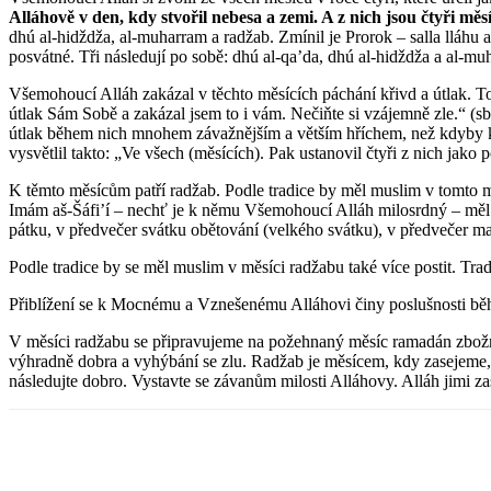
Alláhově v den, kdy stvořil nebesa a zemi. A z nich jsou čtyři mě
dhú al-hidždža, al-muharram a radžab. Zmínil je Prorok – salla lláhu 
posvátné. Tři následují po sobě: dhú al-qa’da, dhú al-hidždža a al-
Všemohoucí Alláh zakázal v těchto měsících páchání křivd a útlak. T
útlak Sám Sobě a zakázal jsem to i vám. Nečiňte si vzájemně zle.“ (s
útlak během nich mnohem závažnějším a větším hříchem, než kdyby 
vysvětlil takto: „Ve všech (měsících). Pak ustanovil čtyři z nich jako
K těmto měsícům patří radžab. Podle tradice by měl muslim v tomto mě
Imám aš-Šáfi’í – nechť je k němu Všemohoucí Alláh milosrdný – měl v
pátku, v předvečer svátku obětování (velkého svátku), v předvečer m
Podle tradice by se měl muslim v měsíci radžabu také více postit. Trad
Přiblížení se k Mocnému a Vznešenému Alláhovi činy poslušnosti běhe
V měsíci radžabu se připravujeme na požehnaný měsíc ramadán zbožným
výhradně dobra a vyhýbání se zlu. Radžab je měsícem, kdy zasejeme, š
následujte dobro. Vystavte se závanům milosti Alláhovy. Alláh jimi zas