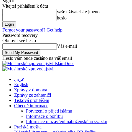
Sign in
Vítejte! přihlášení k účtu
vaše uživatelské jméno
heslo
Forgot your password? Get help
Password recovery
Obnovit své heslo
Váš e-mail
Heslo vám bude zasláno na váš email
IslámDnes
عربي
English
Zprávy z domova
Zprávy ze zahraničí
Tisková prohlášení
Obecné informace
Potvrzení o přijetí islámu
Informace o pohřbu
Informace o uzavření náboženského svazku
Pražská mešita