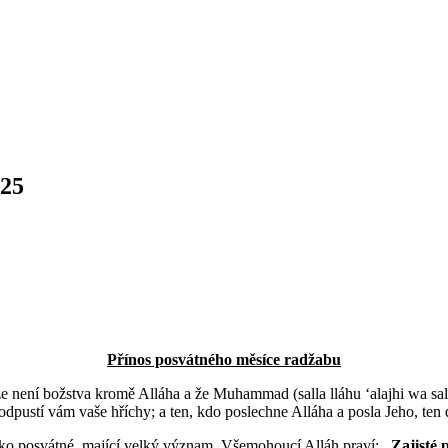
025
46 h)
Přínos posvátného měsíce radžabu
 není božstva kromě Alláha a že Muhammad (salla lláhu ʻalajhi wa sall
odpustí vám vaše hříchy; a ten, kdo poslechne Alláha a posla Jeho, ten
 jako posvátné, mající velký význam. Všemohoucí Alláh praví:
„Zajisté 