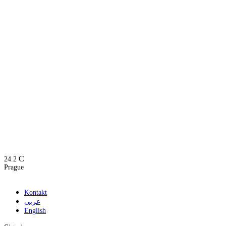
C
24.2
Prague
Kontakt
عربى
English