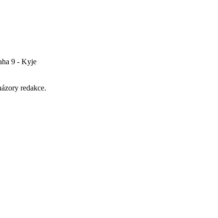
aha 9 - Kyje
názory redakce.