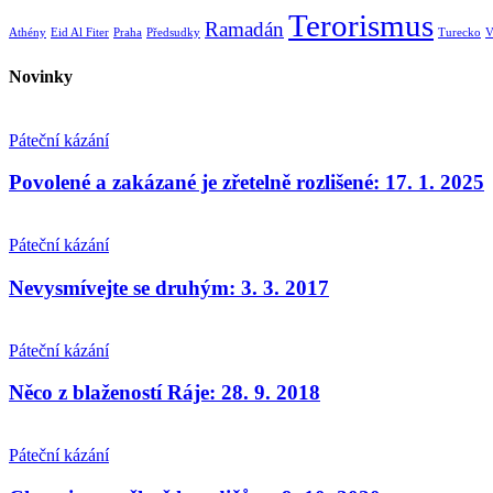
Terorismus
Ramadán
Athény
Eid Al Fiter
Praha
Předsudky
Turecko
V
Novinky
Páteční kázání
Povolené a zakázané je zřetelně rozlišené: 17. 1. 2025
Páteční kázání
Nevysmívejte se druhým: 3. 3. 2017
Páteční kázání
Něco z blažeností Ráje: 28. 9. 2018
Páteční kázání