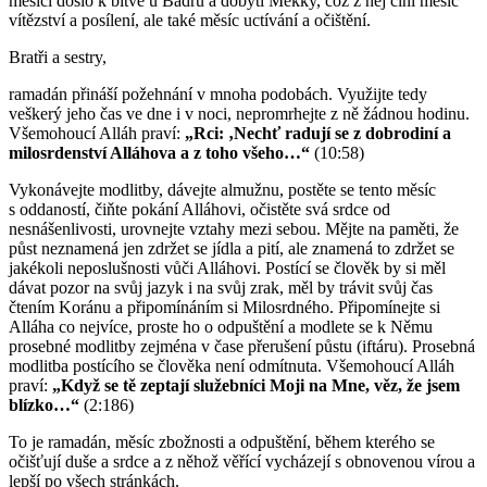
měsíci došlo k bitvě u Badru a dobytí Mekky, což z něj činí měsíc
vítězství a posílení, ale také měsíc uctívání a očištění.
Bratři a sestry,
ramadán přináší požehnání v mnoha podobách. Využijte tedy
veškerý jeho čas ve dne i v noci, nepromrhejte z ně žádnou hodinu.
Všemohoucí Alláh praví:
„Rci: ‚Nechť radují se z dobrodiní a
milosrdenství Alláhova a z toho všeho…“
(10:58)
Vykonávejte modlitby, dávejte almužnu, postěte se tento měsíc
s oddaností, čiňte pokání Alláhovi, očistěte svá srdce od
nesnášenlivosti, urovnejte vztahy mezi sebou. Mějte na paměti, že
půst neznamená jen zdržet se jídla a pití, ale znamená to zdržet se
jakékoli neposlušnosti vůči Alláhovi. Postící se člověk by si měl
dávat pozor na svůj jazyk i na svůj zrak, měl by trávit svůj čas
čtením Koránu a připomínáním si Milosrdného. Připomínejte si
Alláha co nejvíce, proste ho o odpuštění a modlete se k Němu
prosebné modlitby zejména v čase přerušení půstu (iftáru). Prosebná
modlitba postícího se člověka není odmítnuta. Všemohoucí Alláh
praví:
„Když se tě zeptají služebníci Moji na Mne, věz, že jsem
blízko…“
(2:186)
To je ramadán, měsíc zbožnosti a odpuštění, během kterého se
očišťují duše a srdce a z něhož věřící vycházejí s obnovenou vírou a
lepší po všech stránkách.