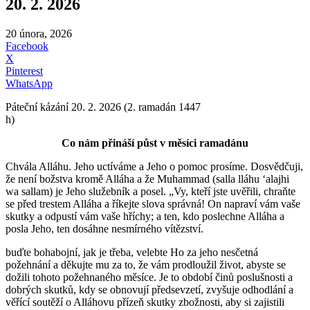
20. 2. 2026
20 února, 2026
Facebook
X
Pinterest
WhatsApp
Páteční kázání 20. 2. 2026 (2. ramadán 1447
h)
Co nám přináší půst v měsíci ramadánu
Chvála Alláhu. Jeho uctíváme a Jeho o pomoc prosíme. Dosvědčuji,
že není božstva kromě Alláha a že Muhammad (salla lláhu ʻalajhi
wa sallam) je Jeho služebník a posel.
„Vy, kteří jste uvěřili, chraňte
se před trestem Alláha a říkejte slova správná! On napraví vám vaše
skutky a odpustí vám vaše hříchy; a ten, kdo poslechne Alláha a
posla Jeho, ten dosáhne nesmírného vítězství.
buďte bohabojní, jak je třeba, velebte Ho za jeho nesčetná
požehnání a děkujte mu za to, že vám prodloužil život, abyste se
dožili tohoto požehnaného měsíce. Je to období činů poslušnosti a
dobrých skutků, kdy se obnovují předsevzetí, zvyšuje odhodlání a
věřící soutěží o Alláhovu přízeň skutky zbožnosti, aby si zajistili