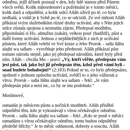
odměnu, jejíž účinek poznají v den, kdy lidé stanou před Pánem
všech světů. Kolik milosrdenství a požehnání je v tomto měsíci,
kolik darů a odpuštění, a kolik srdcí Alláh oživil po té, co byla
nedbalá, a vrátil je k Sobě po té, co se odcizili. Ze své milosti Alláh
přikázal svým služebníkům různé druhy uctívání, aby s Ním jejich
srdce zůstala spojena a neztratila zájem. Předepsal modlitbu,
připomínání si Ho, almužnu (zakát), velkou pouť (hadždž), půst a
další formy uctívání. Jednou z nejdůležitějších z nich je uctívání
půstem, které Alláh velebí ve Své knize a Jeho Prorok – salla lláhu
alajhi wa sallam – vysvětluje jeho přednosti. Alláh přikázal půst
tomuto národu stejně, jako jej předepsal národům, které byly před
ním. Alláh – chvála Mu – praví:
„Vy, kteří věříte, předepsán vám
jest půst, tak jako byl již předepsán těm, kdož před vámi byli –
snad budete bohabojní!“
(2:183) Pokud se to, co bylo předepsáno,
sjednotí v jednom způsobu uctívání, svědčí to o jeho vážnosti a
vlivu. Prorok – salla lláhu alajhi wa sallam – řekl: „Je vám
předepsán půst a není nic, co by se mu podobalo.“
Muslimové,
ramadán je měsícem půstu a nočních modliteb. Alláh přislíbil
odpuštění těm, kdo je vykonávají s vírou očekávajíce odměnu.
Prorok – salla lláhu alajhi wa sallam – řekl: „Kdo se postí v měsíci
ramadánu s vírou očekávajíce odměnu, tomu budou odpuštěny
předešlé hříchy.“ Je to měsíc oddanosti, dobroty a soucitu. Alláh