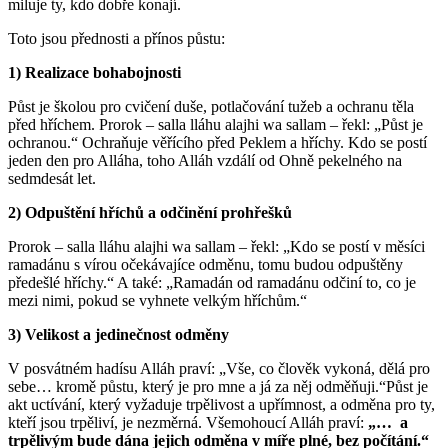
miluje ty, kdo dobře konají.
Toto jsou přednosti a přínos půstu:
1) Realizace bohabojnosti
Půst je školou pro cvičení duše, potlačování tužeb a ochranu těla
před hříchem. Prorok – salla lláhu alajhi wa sallam – řekl: „Půst je
ochranou.“ Ochraňuje věřícího před Peklem a hříchy. Kdo se postí
jeden den pro Alláha, toho Alláh vzdálí od Ohně pekelného na
sedmdesát let.
2) Odpuštění hříchů a odčinění prohřešků
Prorok – salla lláhu alajhi wa sallam – řekl: „Kdo se postí v měsíci
ramadánu s vírou očekávajíce odměnu, tomu budou odpuštěny
předešlé hříchy.“ A také: „Ramadán od ramadánu odčiní to, co je
mezi nimi, pokud se vyhnete velkým hříchům.“
3) Velikost a jedinečnost odměny
V posvátném hadísu Alláh praví: „Vše, co člověk vykoná, dělá pro
sebe… kromě půstu, který je pro mne a já za něj odměňuji.“Půst je
akt uctívání, který vyžaduje trpělivost a upřímnost, a odměna pro ty,
kteří jsou trpěliví, je nezměrná. Všemohoucí Alláh praví:
„… a
trpělivým bude dána jejich odměna v míře plné, bez počítání.“