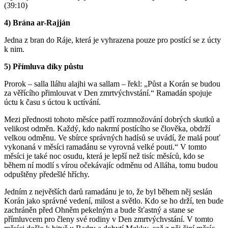
(39:10)
4) Brána ar-Rajján
Jedna z bran do Ráje, která je vyhrazena pouze pro postící se z úcty
k nim.
5) Přímluva díky půstu
Prorok – salla lláhu alajhi wa sallam – řekl: „Půst a Korán se budou
za věřícího přimlouvat v Den zmrtvýchvstání.“ Ramadán spojuje
úctu k času s úctou k uctívání.
Mezi přednosti tohoto měsíce patří rozmnožování dobrých skutků a
velikost odměn. Každý, kdo nakrmí postícího se člověka, obdrží
velkou odměnu. Ve sbírce správných hadísů se uvádí, že malá pouť
vykonaná v měsíci ramadánu se vyrovná velké pouti.“ V tomto
měsíci je také noc osudu, která je lepší než tisíc měsíců, kdo se
během ní modlí s vírou očekávajíc odměnu od Alláha, tomu budou
odpuštěny předešlé hříchy.
Jedním z největších darů ramadánu je to, že byl během něj seslán
Korán jako správné vedení, milost a světlo. Kdo se ho drží, ten bude
zachráněn před Ohněm pekelným a bude šťastný a stane se
přímluvcem pro členy své rodiny v Den zmrtvýchvstání. V tomto