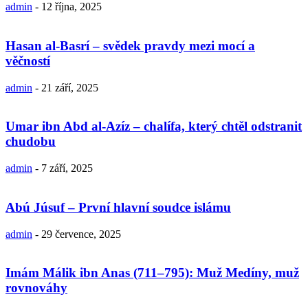
admin
-
12 října, 2025
Hasan al-Basrí – svědek pravdy mezi mocí a
věčností
admin
-
21 září, 2025
Umar ibn Abd al-Azíz – chalífa, který chtěl odstranit
chudobu
admin
-
7 září, 2025
Abú Júsuf – První hlavní soudce islámu
admin
-
29 července, 2025
Imám Málik ibn Anas (711–795): Muž Medíny, muž
rovnováhy