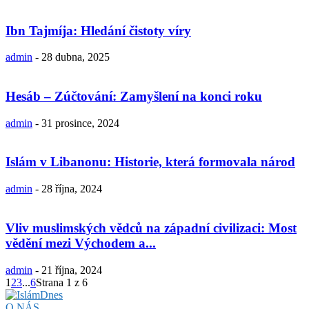
Ibn Tajmíja: Hledání čistoty víry
admin
-
28 dubna, 2025
Hesáb – Zúčtování: Zamyšlení na konci roku
admin
-
31 prosince, 2024
Islám v Libanonu: Historie, která formovala národ
admin
-
28 října, 2024
Vliv muslimských vědců na západní civilizaci: Most
vědění mezi Východem a...
admin
-
21 října, 2024
1
2
3
...
6
Strana 1 z 6
O NÁS