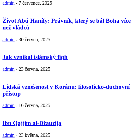
admin
-
7 července, 2025
Život Abú Hanífy: Právník, který se bál Boha více
než vládců
admin
-
30 června, 2025
Jak vznikal islámský fiqh
admin
-
23 června, 2025
Lidská vznešenost v Koránu: filosoficko-duchovní
přístup
admin
-
16 června, 2025
Ibn Qajjim al-Džauzíja
admin
-
23 května, 2025