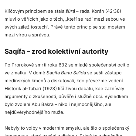
Klíčovým principem se stala
šúrá
– rada. Korán (42:38)
mluví o věřících jako o těch, „kteří se radí mezi sebou ve
svých záležitostech“. Právě tento princip se stal mostem
mezi vírou a správou.
Saqífa – zrod kolektivní autority
Po Prorokově smrti roku 632 se mladé společenství ocitlo
ve zmatku. V domě
Saqífa Banu Sa’ída
se sešli zástupci
medínských kmenů a diskutovali, kdo převezme vedení.
Historik al-Tabarí (†923) líčí živou debatu, kde zaznívaly
argumenty o zkušenosti, důvěře i službě obci. Výsledkem
bylo zvolení Abu Bakra – nikoli nejmocnějšího, ale
nejdůvěryhodnějšího muže.
Nebyly to volby v moderním smyslu, ale šlo o společenský
konsenzus, který vzešel z dialogu. Právě to z dnešního