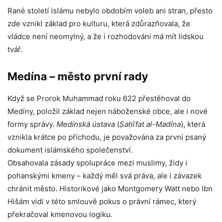
Rané století islámu nebylo obdobím voleb ani stran, přesto
zde vznikl základ pro kulturu, která zdůrazňovala, že
vládce není neomylný, a že i rozhodování má mít lidskou
tvář.
Medína – město první rady
Když se Prorok Muhammad roku 622 přestěhoval do
Medíny, položil základ nejen náboženské obce, ale i nové
formy správy.
Medínská ústava
(
Ṣaḥīfat al-Madína
), která
vznikla krátce po příchodu, je považována za první psaný
dokument islámského společenství.
Obsahovala zásady spolupráce mezi muslimy, židy i
pohanskými kmeny – každý měl svá práva, ale i závazek
chránit město. Historikové jako Montgomery Watt nebo Ibn
Hišám vidí v této smlouvě pokus o právní rámec, který
překračoval kmenovou logiku.