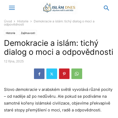
Úvod
Historie
Demokracie a islám: tichý dialog o moci a
odpovědnosti
Historie
Zajímavosti
Demokracie a islám: tichý
dialog o moci a odpovědnosti
12 října, 2025
Slovo
demokracie
v arabském světě vyvolává různé pocity
– od naděje až po nedůvěru. Ale pokud se podíváme na
samotné kořeny islámské civilizace, objevíme překvapivě
staré stopy přemýšlení o moci, radě a odpovědnosti.