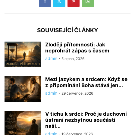
SOUVISEJÍCÍ ČLÁNKY
Zloději přítomnosti: Jak
neprohrát zápas s časem
admin
-
5 srpna, 2026
Mezi jazykem a srdcem: Když se
z připomínání Boha stává jen...
admin
-
29 července, 2026
V tichu k srdci: Proč je duchovní
ústraní nezbytnou součástí
naší...
admin
-
19 července, 2026