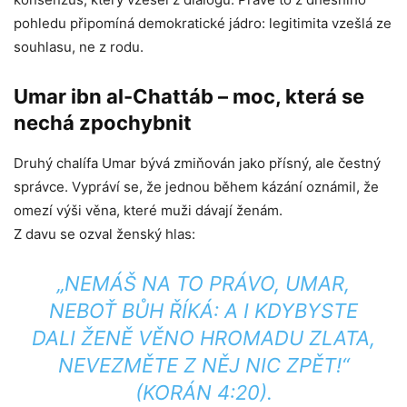
pohledu připomíná demokratické jádro: legitimita vzešlá ze
souhlasu, ne z rodu.
Umar ibn al-Chattáb – moc, která se
nechá zpochybnit
Druhý chalífa Umar bývá zmiňován jako přísný, ale čestný
správce. Vypráví se, že jednou během kázání oznámil, že
omezí výši věna, které muži dávají ženám.
Z davu se ozval ženský hlas:
„NEMÁŠ NA TO PRÁVO, UMAR,
NEBOŤ BŮH ŘÍKÁ:
A I KDYBYSTE
DALI ŽENĚ VĚNO HROMADU ZLATA,
NEVEZMĚTE Z NĚJ NIC ZPĚT!
“
(KORÁN 4:20).