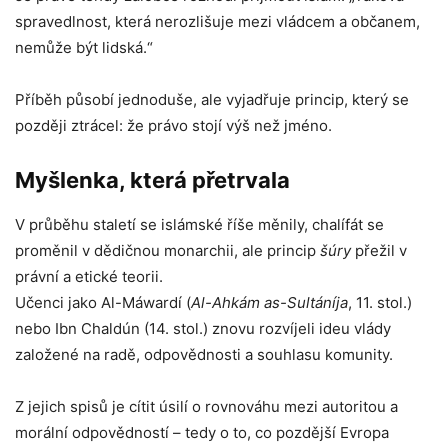
spravedlnost, která nerozlišuje mezi vládcem a občanem,
nemůže být lidská.“
Příběh působí jednoduše, ale vyjadřuje princip, který se
později ztrácel: že právo stojí výš než jméno.
Myšlenka, která přetrvala
V průběhu staletí se islámské říše měnily, chalífát se
proměnil v dědičnou monarchii, ale princip
šúry
přežil v
právní a etické teorii.
Učenci jako Al-Máwardí (
Al-Ahkám as-Sultáníja
, 11. stol.)
nebo Ibn Chaldún (14. stol.) znovu rozvíjeli ideu vlády
založené na radě, odpovědnosti a souhlasu komunity.
Z jejich spisů je cítit úsilí o rovnováhu mezi autoritou a
morální odpovědností – tedy o to, co pozdější Evropa