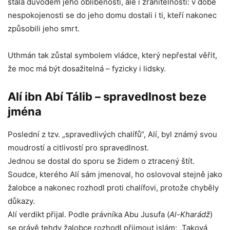
stala důvodem jeho oblíbenosti, ale i zranitelnosti: v době
nespokojenosti se do jeho domu dostali i ti, kteří nakonec
způsobili jeho smrt.
Uthmán tak zůstal symbolem vládce, který nepřestal věřit,
že moc má být dosažitelná – fyzicky i lidsky.
Alí ibn Abí Tálib – spravedlnost beze
jména
Poslední z tzv. „spravedlivých chalífů“, Alí, byl známý svou
moudrostí a citlivostí pro spravedlnost.
Jednou se dostal do sporu se židem o ztracený štít.
Soudce, kterého Alí sám jmenoval, ho oslovoval stejně jako
žalobce a nakonec rozhodl proti chalífovi, protože chyběly
důkazy.
Alí verdikt přijal. Podle právníka Abu Jusufa (
Al-Kharádž
)
se právě tehdy žalobce rozhodl přijmout islám: „Taková