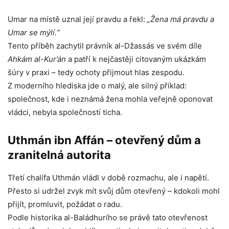
Umar na místě uznal její pravdu a řekl:
„Žena má pravdu a
Umar se mýlí.“
Tento příběh zachytil právník al-Džassás ve svém díle
Ahkám al-Kur’án
a patří k nejčastěji citovaným ukázkám
šúry v praxi – tedy ochoty přijmout hlas zespodu.
Z moderního hlediska jde o malý, ale silný příklad:
společnost, kde i neznámá žena mohla veřejně oponovat
vládci, nebyla společností ticha.
Uthmán ibn Affán – otevřený dům a
zranitelná autorita
Třetí chalífa Uthmán vládl v době rozmachu, ale i napětí.
Přesto si udržel zvyk mít svůj dům otevřený – kdokoli mohl
přijít, promluvit, požádat o radu.
Podle historika al-Baládhurího se právě tato otevřenost