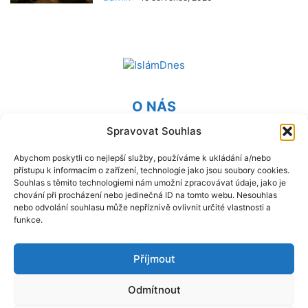
O NÁS
Spravovat Souhlas
Provozovatel webu Islámská nadace v Praze. Blatská 1491
198 00 Praha 9 - Kyje
Abychom poskytli co nejlepší služby, používáme k ukládání a/nebo
přístupu k informacím o zařízení, technologie jako jsou soubory cookies.
Kontaktujte nás:
info@islam.cz
Souhlas s těmito technologiemi nám umožní zpracovávat údaje, jako je
chování při procházení nebo jedinečná ID na tomto webu. Nesouhlas
nebo odvolání souhlasu může nepříznivě ovlivnit určité vlastnosti a
NÁSLEDUJ NÁS
funkce.
Příjmout
Odmítnout