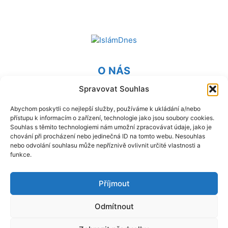
O NÁS
Spravovat Souhlas
Provozovatel webu Islámská nadace v Praze. Blatská 1491
198 00 Praha 9 - Kyje
Abychom poskytli co nejlepší služby, používáme k ukládání a/nebo
přístupu k informacím o zařízení, technologie jako jsou soubory cookies.
Kontaktujte nás:
info@islam.cz
Souhlas s těmito technologiemi nám umožní zpracovávat údaje, jako je
chování při procházení nebo jedinečná ID na tomto webu. Nesouhlas
nebo odvolání souhlasu může nepříznivě ovlivnit určité vlastnosti a
NÁSLEDUJ NÁS
funkce.
Příjmout
Odmítnout