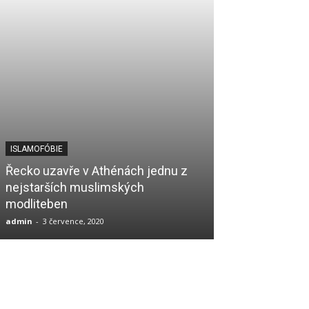
ISLAMOFÓBIE
FEATURED
Řecko uzavře v Athénách jednu z
V Novém Dillí
nejstarších muslimských
příjezdem do I
modliteben
hinduisté zaút
admin
-
3 července, 2020
admin
-
26 února, 2