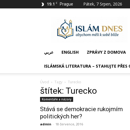
19.1
C
Pátek, 7 Srpen, 2026
Prague
IslámDnes
عربي
ENGLISH
ZPRÁVY Z DOMOVA
ISLÁMSKÁ LITERATURA – STAHUJTE PŘES 
Úvod
Tagy
Turecko
štítek: Turecko
Komentáře a názory
Stává se demokracie rukojmím
politických her?
admin
-
18 července, 2016