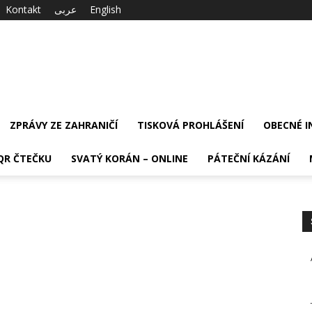
Kontakt
عربى
English
ZPRÁVY ZE ZAHRANIČÍ
TISKOVÁ PROHLÁŠENÍ
OBECNÉ 
QR ČTEČKU
SVATÝ KORÁN – ONLINE
PÁTEČNÍ KÁZÁNÍ