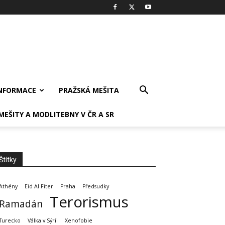
INFORMACE
PRAŽSKÁ MEŠITA
MEŠITY A MODLITEBNY V ČR A SR
Štítky
Athény
Eid Al Fiter
Praha
Předsudky
Terorismus
Ramadán
Turecko
Válka v Sýrii
Xenofobie