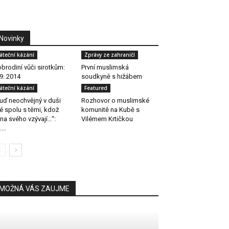
Novinky
áteční kázání
Zprávy ze zahraničí
brodiní vůči sirotkům:
První muslimská
 9. 2014
soudkyně s hižábem
áteční kázání
Featured
uď neochvějný v duši
Rozhovor o muslimské
é spolu s těmi, kdož
komunitě na Kubě s
na svého vzývají…“:
Vilémem Krtičkou
...
MOŽNÁ VÁS ZAUJME