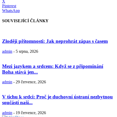
X
Pinterest
WhatsApp
SOUVISEJÍCÍ ČLÁNKY
Zloději přítomnosti: Jak neprohrát zápas s časem
admin
-
5 srpna, 2026
Mezi jazykem a srdcem: Když se z připomínání
Boha stává jen...
admin
-
29 července, 2026
V tichu k srdci: Proč je duchovní ústraní nezbytnou
součástí naší...
admin
-
19 července, 2026