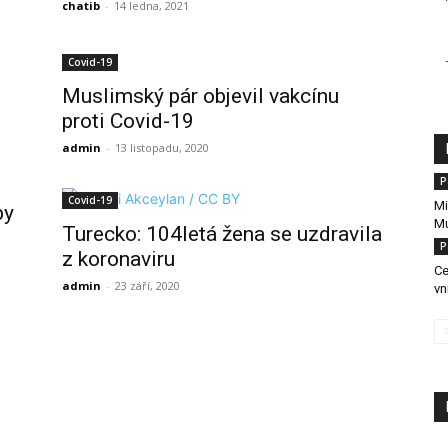
chatib
-
14 ledna, 2021
Covid-19
Muslimský pár objevil vakcínu
proti Covid-19
admin
-
13 listopadu, 2020
P
Covid-19
Mi
by
Mu
Turecko: 104letá žena se uzdravila
P
z koronaviru
Ce
admin
-
23 září, 2020
vn