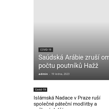
COVID-19
Saúdská Arábie zruší o
počtu poutníků Hažž
admin
-
19 ledna, 2023
Covid-19
Islámská Nadace v Praze ruší
společné páteční modlitby a