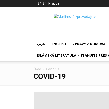
24.2
C
Prague
IslámDnes
عربي
ENGLISH
ZPRÁVY Z DOMOVA
ISLÁMSKÁ LITERATURA – STAHUJTE PŘES 
Úvod
Covid-19
COVID-19