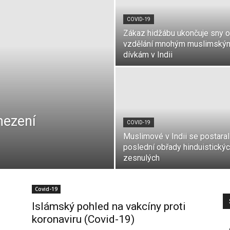
COVID-19
Zákaz hidžábu ukončuje sny o
vzdělání mnohým muslimský
dívkám v Indii
mezení
COVID-19
Muslimové v Indii se postaral
poslední obřady hinduistický
zesnulých
Covid-19
Islámský pohled na vakcíny proti
koronaviru (Covid-19)