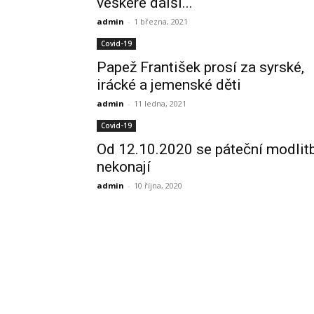
veškeré další...
admin
-
1 března, 2021
Covid-19
Papež František prosí za syrské,
irácké a jemenské děti
admin
-
11 ledna, 2021
Covid-19
Od 12.10.2020 se páteční modlit
nekonají
admin
-
10 října, 2020