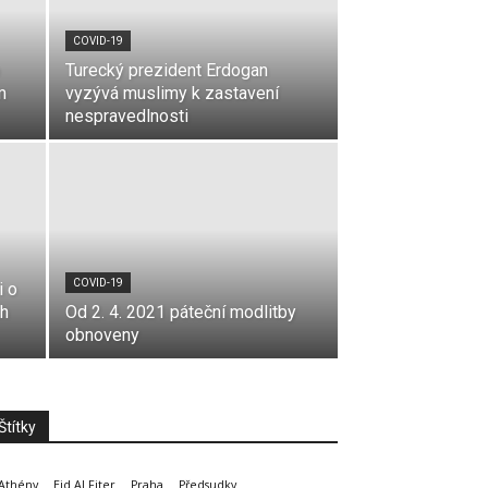
COVID-19
Turecký prezident Erdogan
m
vyzývá muslimy k zastavení
nespravedlnosti
COVID-19
i o
ch
Od 2. 4. 2021 páteční modlitby
obnoveny
Štítky
Athény
Eid Al Fiter
Praha
Předsudky