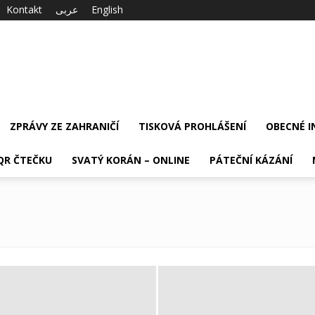
Kontakt
عربى
English
ZPRÁVY ZE ZAHRANIČÍ
TISKOVÁ PROHLÁŠENÍ
OBECNÉ 
QR ČTEČKU
SVATÝ KORÁN – ONLINE
PÁTEČNÍ KÁZÁNÍ