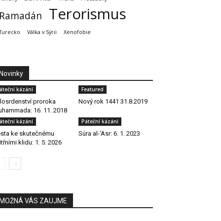
Terorismus
Ramadán
Turecko
Válka v Sýrii
Xenofobie
Novinky
áteční kázání
Featured
losrdenství proroka
Nový rok 1441 31.8.2019
hammada: 16. 11. 2018
áteční kázání
Páteční kázání
sta ke skutečnému
Súra al-‘Asr: 6. 1. 2023
itřními klidu: 1. 5. 2026
MOŽNÁ VÁS ZAUJME