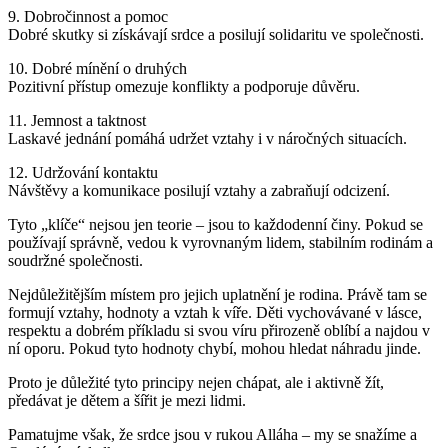
9. Dobročinnost a pomoc
Dobré skutky si získávají srdce a posilují solidaritu ve společnosti.
10. Dobré mínění o druhých
Pozitivní přístup omezuje konflikty a podporuje důvěru.
11. Jemnost a taktnost
Laskavé jednání pomáhá udržet vztahy i v náročných situacích.
12. Udržování kontaktu
Návštěvy a komunikace posilují vztahy a zabraňují odcizení.
Tyto „klíče“ nejsou jen teorie – jsou to každodenní činy. Pokud se
používají správně, vedou k vyrovnaným lidem, stabilním rodinám a
soudržné společnosti.
Nejdůležitějším místem pro jejich uplatnění je rodina. Právě tam se
formují vztahy, hodnoty a vztah k víře. Děti vychovávané v lásce,
respektu a dobrém příkladu si svou víru přirozeně oblíbí a najdou v
ní oporu. Pokud tyto hodnoty chybí, mohou hledat náhradu jinde.
Proto je důležité tyto principy nejen chápat, ale i aktivně žít,
předávat je dětem a šířit je mezi lidmi.
Pamatujme však, že srdce jsou v rukou Alláha – my se snažíme a