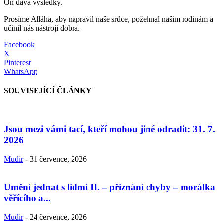
On dává výsledky.
Prosíme Alláha, aby napravil naše srdce, požehnal našim rodinám a
učinil nás nástroji dobra.
Facebook
X
Pinterest
WhatsApp
SOUVISEJÍCÍ ČLÁNKY
Jsou mezi vámi tací, kteří mohou jiné odradit: 31. 7.
2026
Mudir
-
31 července, 2026
Umění jednat s lidmi II. – přiznání chyby – morálka
věřícího a...
Mudir
-
24 července, 2026