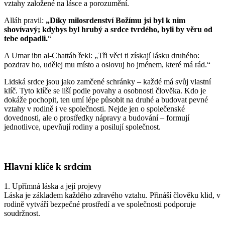
vztahy založené na lásce a porozumění.
Alláh pravil:
„Díky milosrdenství Božímu jsi byl k nim
shovívavý; kdybys byl hrubý a srdce tvrdého, byli by věru od
tebe odpadli.
“
A Umar ibn al-Chattáb řekl: „Tři věci ti získají lásku druhého:
pozdrav ho, udělej mu místo a oslovuj ho jménem, které má rád.“
Lidská srdce jsou jako zamčené schránky – každé má svůj vlastní
klíč. Tyto klíče se liší podle povahy a osobnosti člověka. Kdo je
dokáže pochopit, ten umí lépe působit na druhé a budovat pevné
vztahy v rodině i ve společnosti. Nejde jen o společenské
dovednosti, ale o prostředky nápravy a budování – formují
jednotlivce, upevňují rodiny a posilují společnost.
Hlavní klíče k srdcím
1. Upřímná láska a její projevy
Láska je základem každého zdravého vztahu. Přináší člověku klid, v
rodině vytváří bezpečné prostředí a ve společnosti podporuje
soudržnost.