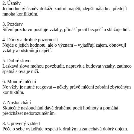
2. Úsměv
Jednoduchý úsměv dokáže zmírnit napětí, zlepšit náladu a předejít
mnoha konfliktům.
3. Pozdrav
Šíření pozdravu posiluje vztahy, přináší pocit bezpečí a sbližuje lidi.
4. Dárky a drobné pozornosti
Nejde o jejich hodnotu, ale o význam – vyjadřují zájem, obnovují
vztahy a odstraňují napětí.
5. Dobré slovo
Laskavá slova mohou povzbudit, napravit a budovat vztahy, zatímco
špatná slova je ničí.
6. Moudré mlčení
Ne vždy je nutné reagovat – někdy právě mlčení zabrání zbytečným
konfliktům.
7. Naslouchání
Skutečné naslouchání dává druhému pocit hodnoty a pomáhá
předcházet nedorozuměním.
8. Upravený vzhled
Péče o sebe vyjadřuje respekt k druhým a zanechává dobrý dojem.