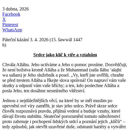
3 dubna, 2026
Facebook
X
Pinterest
WhatsApp
Páteční kázání 3. 4. 2026 (15. šawwál 1447
h)
Srdce jako klíč k víře a vztahům
Chvála Alláhu. Jeho uctíváme a Jeho o pomoc prosíme. Dosvědčuji,
že není božstva kromě Alláha a že Muhammad (salla lláhu ʻalajhi
wa sallam) je Jeho služebník a posel.
„Vy, kteří jste uvěřili, chraňte
se před trestem Alláha a říkejte slova správná! On napraví vám vaše
skutky a odpustí vám vaše hříchy; a ten, kdo poslechne Alláha a
posla Jeho, ten dosáhne nesmírného vítězství.
Jednou z nejdůležitějších věcí, na které by se měl muslim po
upevnění své víry zaměřit, je stav jeho srdce
.
Právě skrze srdce
člověk rozpoznává pravdu, přijímá vedení a buduje vztahy, které
dávají životu stabilitu. Skutečné porozumění tomuto náboženství
proto zahrnuje i pochopení lidských srdcí a poznání jejich „klíčů“ –
tedy způsobů, jak otevřít uzavřené duše, odstranit bariéry a vytvářet