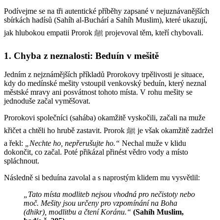
Podívejme se na tři autentické příběhy zapsané v nejuznávanějších
sbírkách hadísů (Sahíh al-Buchárí a Sahíh Muslim), které ukazují,
jak hlubokou empatii Prorok ﷺ projevoval těm, kteří chybovali.
1. Chyba z neznalosti: Beduín v mešitě
Jedním z nejznámějších příkladů Prorokovy trpělivosti je situace,
kdy do medínské mešity vstoupil venkovský beduín, který neznal
městské mravy ani posvátnost tohoto místa. V rohu mešity se
jednoduše začal vyměšovat.
Prorokovi společníci (sahába) okamžitě vyskočili, začali na muže
křičet a chtěli ho hrubě zastavit. Prorok ﷺ je však okamžitě zadržel
a řekl:
„Nechte ho, nepřerušujte ho.“
Nechal muže v klidu
dokončit, co začal. Poté přikázal přinést vědro vody a místo
spláchnout.
Následně si beduína zavolal a s naprostým klidem mu vysvětlil:
„Tato místa modliteb nejsou vhodná pro nečistoty nebo
moč. Mešity jsou určeny pro vzpomínání na Boha
(dhikr), modlitbu a čtení Koránu.“
(Sahíh Muslim,