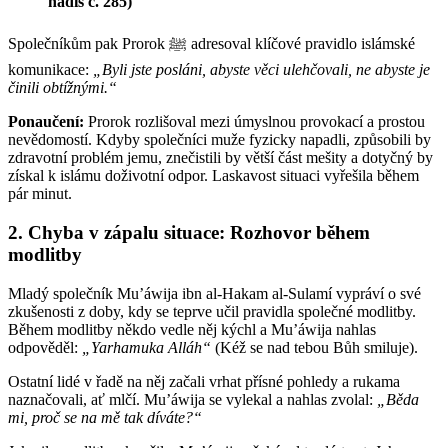
hadís č. 285)
Společníkům pak Prorok ﷺ adresoval klíčové pravidlo islámské
komunikace:
„Byli jste posláni, abyste věci ulehčovali, ne abyste je
činili obtížnými.“
Ponaučení:
Prorok rozlišoval mezi úmyslnou provokací a prostou
nevědomostí. Kdyby společníci muže fyzicky napadli, způsobili by
zdravotní problém jemu, znečistili by větší část mešity a dotyčný by
získal k islámu doživotní odpor. Laskavost situaci vyřešila během
pár minut.
2. Chyba v zápalu situace: Rozhovor během
modlitby
Mladý společník Mu’áwija ibn al-Hakam al-Sulamí vypráví o své
zkušenosti z doby, kdy se teprve učil pravidla společné modlitby.
Během modlitby někdo vedle něj kýchl a Mu’áwija nahlas
odpověděl:
„Yarhamuka Alláh“
(Kéž se nad tebou Bůh smiluje).
Ostatní lidé v řadě na něj začali vrhat přísné pohledy a rukama
naznačovali, ať mlčí. Mu’áwija se vylekal a nahlas zvolal:
„Běda
mi, proč se na mě tak díváte?“