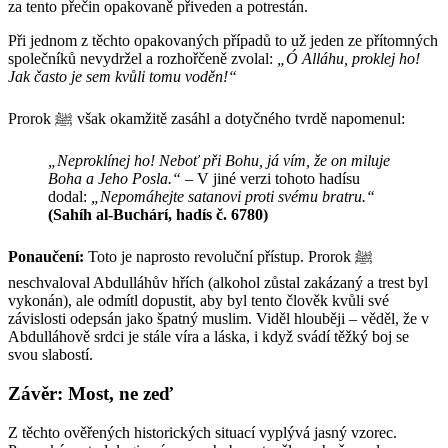
za tento přečin opakovaně přiveden a potrestán.
Při jednom z těchto opakovaných případů to už jeden ze přítomných
společníků nevydržel a rozhořčeně zvolal:
„Ó Alláhu, proklej ho!
Jak často je sem kvůli tomu voděn!“
Prorok ﷺ však okamžitě zasáhl a dotyčného tvrdě napomenul:
„Neproklínej ho! Neboť při Bohu, já vím, že on miluje
Boha a Jeho Posla.“
– V jiné verzi tohoto hadísu
dodal:
„Nepomáhejte satanovi proti svému bratru.“
(Sahíh al-Buchárí, hadís č. 6780)
Ponaučení:
Toto je naprosto revoluční přístup. Prorok ﷺ
neschvaloval Abdulláhův hřích (alkohol zůstal zakázaný a trest byl
vykonán), ale odmítl dopustit, aby byl tento člověk kvůli své
závislosti odepsán jako špatný muslim. Viděl hlouběji – věděl, že v
Abdulláhově srdci je stále víra a láska, i když svádí těžký boj se
svou slabostí.
Závěr: Most, ne zeď
Z těchto ověřených historických situací vyplývá jasný vzorec.