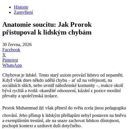
Historie
Zamyšlení
Anatomie soucitu: Jak Prorok
přistupoval k lidským chybám
30 června, 2026
Facebook
X
Pinterest
WhatsApp
Chybovat je lidské. Tento starý axiom provází lidstvo od nepaměti.
Když však dnes někdo udělá chybu – ať už na veřejnosti, na
sociálních sítích, nebo uvnitř náboženské komunity –, reakce okolí
bývá rychlá a tvrdá: okamžité odsouzení, kázání z pozice morální
převahy a společenská izolace.
Prorok Muhammad ﷺ však přinesl do světa zcela jinou pedagogiku
chování. Jeho přístup k lidským přešlapům nebyl postaven na hněvu
a exemplárním trestání, ale na snaze zachovat lidskou důstojnost,
pochopit kontext a uzdravit duši dotyčného.