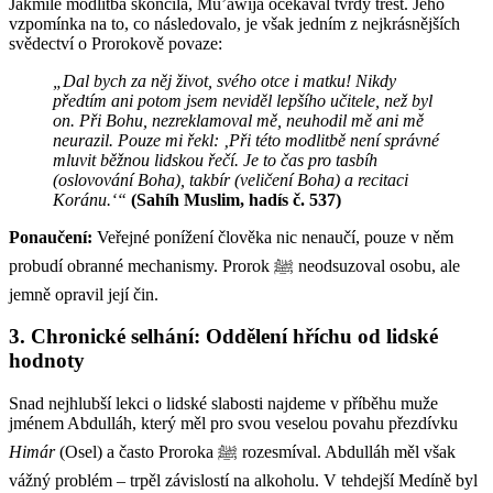
Jakmile modlitba skončila, Mu’áwija očekával tvrdý trest. Jeho
vzpomínka na to, co následovalo, je však jedním z nejkrásnějších
svědectví o Prorokově povaze:
„Dal bych za něj život, svého otce i matku! Nikdy
předtím ani potom jsem neviděl lepšího učitele, než byl
on. Při Bohu, nezreklamoval mě, neuhodil mě ani mě
neurazil. Pouze mi řekl: ‚Při této modlitbě není správné
mluvit běžnou lidskou řečí. Je to čas pro tasbíh
(oslovování Boha), takbír (veličení Boha) a recitaci
Koránu.‘“
(Sahíh Muslim, hadís č. 537)
Ponaučení:
Veřejné ponížení člověka nic nenaučí, pouze v něm
probudí obranné mechanismy. Prorok ﷺ neodsuzoval osobu, ale
jemně opravil její čin.
3. Chronické selhání: Oddělení hříchu od lidské
hodnoty
Snad nejhlubší lekci o lidské slabosti najdeme v příběhu muže
jménem Abdulláh, který měl pro svou veselou povahu přezdívku
Himár
(Osel) a často Proroka ﷺ rozesmíval. Abdulláh měl však
vážný problém – trpěl závislostí na alkoholu. V tehdejší Medíně byl