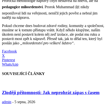
Prorocká metodologie nápravy chyb nestavěla na hněvu, ale na
pedagogice milosrdenství
. Prorok Muhammad ﷺ nikdy
neponižoval lidi na veřejnosti, neničil jejich pověst a nebral jim
naději na nápravu.
Pokud chceme dnes budovat zdravé rodiny, komunity a společnost,
musíme se k tomuto přístupu vrátit. Když někdo klopýtne, naším
úkolem není postavit kolem něj zeď izolace, ale podat mu ruku a
postavit most zpět k nápravě. Přesně tak, jak to dělal ten, který byl
poslán jako
„milosrdenství pro veškeré lidstvo“
.
Facebook
X
Pinterest
WhatsApp
SOUVISEJÍCÍ ČLÁNKY
Zloději přítomnosti: Jak neprohrát zápas s časem
admin
-
5 srpna, 2026