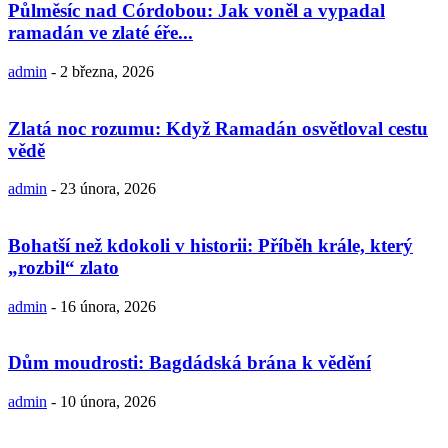
Půlměsíc nad Córdobou: Jak voněl a vypadal
ramadán ve zlaté éře...
admin
-
2 března, 2026
Zlatá noc rozumu: Když Ramadán osvětloval cestu
vědě
admin
-
23 února, 2026
Bohatší než kdokoli v historii: Příběh krále, který
„rozbil“ zlato
admin
-
16 února, 2026
Dům moudrosti: Bagdádská brána k vědění
admin
-
10 února, 2026