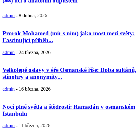
(ﷺ) učí o anatomii odpuštění
admin
-
8 dubna, 2026
Prorok Mohamed (mír s ním) jako most mezi světy:
Fascinující příběh...
admin
-
24 března, 2026
Velkolepé oslavy v éře Osmanské říše: Doba sultánů,
stínohry a anonymity...
admin
-
16 března, 2026
Noci plné světla a štědrosti: Ramadán v osmanském
Istanbulu
admin
-
11 března, 2026