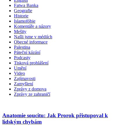
English
Fatwa Banka
Geografie
Historie
Islamofóbie
Komentáře a názory
Mešity
Našli jsme v médiích
Obecné informace
Palestina
Páteční kázání
Podcasty
Tisková prohlášení
Umění
Video
Zajímavosti
Zamyšlení
Zprávy z domova
Zprávy ze zahraničí
Anatomie soucitu: Jak Prorok přistupoval k
lidským chybám