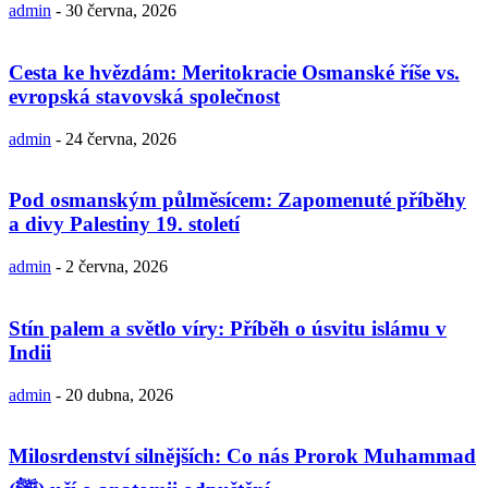
admin
-
30 června, 2026
Cesta ke hvězdám: Meritokracie Osmanské říše vs.
evropská stavovská společnost
admin
-
24 června, 2026
Pod osmanským půlměsícem: Zapomenuté příběhy
a divy Palestiny 19. století
admin
-
2 června, 2026
Stín palem a světlo víry: Příběh o úsvitu islámu v
Indii
admin
-
20 dubna, 2026
Milosrdenství silnějších: Co nás Prorok Muhammad