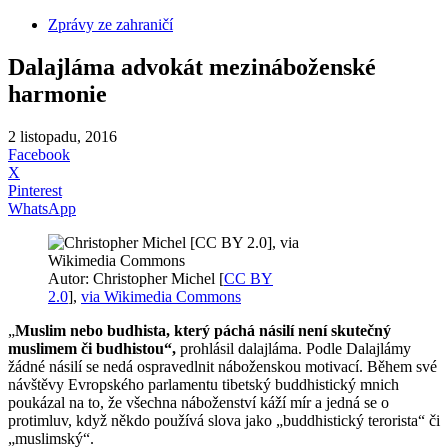
Zprávy ze zahraničí
Dalajláma advokát mezináboženské
harmonie
2 listopadu, 2016
Facebook
X
Pinterest
WhatsApp
Autor: Christopher Michel [
CC BY
2.0
],
via Wikimedia Commons
„
Muslim nebo budhista, který páchá násilí není skutečný
muslimem či budhistou“,
prohlásil dalajláma. Podle Dalajlámy
žádné násilí se nedá ospravedlnit náboženskou motivací. Během své
návštěvy Evropského parlamentu tibetský buddhistický mnich
poukázal na to, že všechna náboženství káží mír a jedná se o
protimluv, když někdo používá slova jako „buddhistický terorista“ či
„muslimský“.