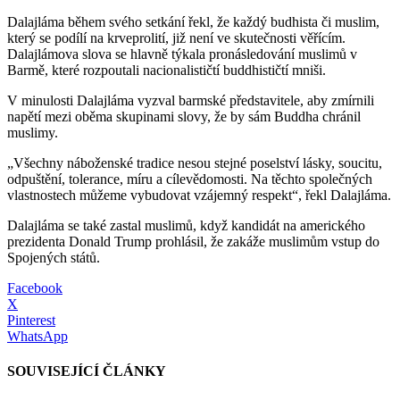
Dalajláma během svého setkání řekl, že každý budhista či muslim,
který se podílí na krveprolití, již není ve skutečnosti věřícím.
Dalajlámova slova se hlavně týkala pronásledování muslimů v
Barmě, které rozpoutali nacionalističtí buddhističtí mniši.
V minulosti Dalajláma vyzval barmské představitele, aby zmírnili
napětí mezi oběma skupinami slovy, že by sám Buddha chránil
muslimy.
„Všechny náboženské tradice nesou stejné poselství lásky, soucitu,
odpuštění, tolerance, míru a cílevědomosti. Na těchto společných
vlastnostech můžeme vybudovat vzájemný respekt“, řekl Dalajláma.
Dalajláma se také zastal muslimů, když kandidát na amerického
prezidenta Donald Trump prohlásil, že zakáže muslimům vstup do
Spojených států.
Facebook
X
Pinterest
WhatsApp
SOUVISEJÍCÍ ČLÁNKY