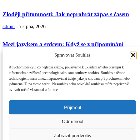
Zloději přítomnosti: Jak neprohrát zápas s časem
admin
-
5 srpna, 2026
Mezi jazykem a srdcem: Když se z připomínání
Boha stává jen...
Spravovat Souhlas
admin
-
29 července, 2026
Abychom poskytli co nejlepší služby, používáme k ukládání a/nebo přístupu k
informacím o zařízení, technologie jako jsou soubory cookies. Souhlas s těmito
technologiemi nám umožní zpracovávat údaje, jako je chování při procházení nebo
V tichu k srdci: Proč je duchovní ústraní nezbytnou
jedinečná ID na tomto webu. Nesouhlas nebo odvolání souhlasu může nepříznivě
součástí naší...
ovlivnit určité vlastnosti a funkce.
admin
-
19 července, 2026
Příjmout
O NÁS
Provozovatel webu Islámská nadace v Praze. Blatská 1491 198 00
Odmítnout
Praha 9 - Kyje
Kontaktujte nás:
info@islam.cz
NÁSLEDUJ NÁS
Zobrazit předvolby
© IslámDnes 2014 - 2025 Publikované názory se nemusí shodovat s