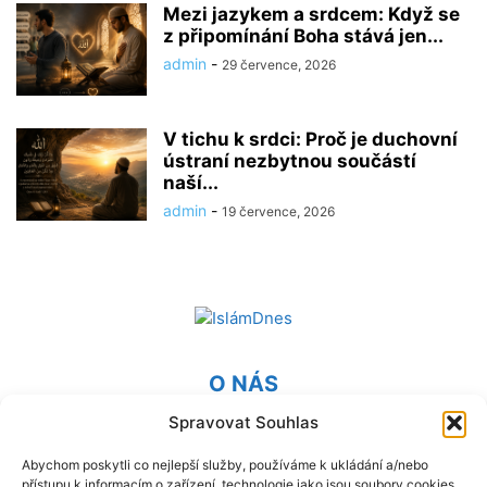
Mezi jazykem a srdcem: Když se
z připomínání Boha stává jen...
admin
-
29 července, 2026
V tichu k srdci: Proč je duchovní
ústraní nezbytnou součástí
naší...
admin
-
19 července, 2026
O NÁS
Spravovat Souhlas
Provozovatel webu Islámská nadace v Praze. Blatská 1491
198 00 Praha 9 - Kyje
Abychom poskytli co nejlepší služby, používáme k ukládání a/nebo
přístupu k informacím o zařízení, technologie jako jsou soubory cookies.