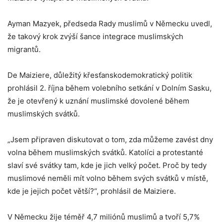
Ayman Mazyek, předseda Rady muslimů v Německu uvedl,
že takový krok zvýší šance integrace muslimských
migrantů.
De Maiziere, důležitý křesťanskodemokratický politik
prohlásil 2. října během volebního setkání v Dolním Sasku,
že je otevřený k uznání muslimské dovolené během
muslimských svátků.
„Jsem připraven diskutovat o tom, zda můžeme zavést dny
volna během muslimských svátků. Katolíci a protestanté
slaví své svátky tam, kde je jich velký počet. Proč by tedy
muslimové neměli mít volno během svých svátků v místě,
kde je jejich počet větší?“, prohlásil de Maiziere.
V Německu žije téměř 4,7 miliónů muslimů a tvoří 5,7%