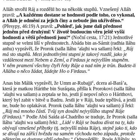
Alláh stvořil Ráj a rozdělil ho na několik stupňů. Vznešený Alláh
pravil:
„A každému dostane se hodnosti podle toho, co vykonal,
a Alláh je odmění za jejich činy a nebude jim ukřivděno.“
(Přesypy, 46:19) A pravil:
„Pohleď, jak jsme dali přednost
jedněm před druhými! V životě budoucím věru ještě vyšší
hodnosti a větší přednosti jsou!“
(Noční cesta, 17:21) Jednotlivé
stupně se velmi liší v přednostech. Abáda bin as-Sámit (radhia lláhu
anhu) vyprávěl, že Prorok (salla lláhu ʻalajhi wa sallam) řekl:
„Ráj
má sto stupňů. Mezi jednotlivými stupni je takový rozdíl, jako je
vzdálenost mezi Nebem a Zemí, a Firdaus je nejvyšším stupněm.
V něm pramení všechny čtyři řeky Ráje a nad ním je trůn. Budete-li
Alláha o něco žádat, žádejte Ho o Firdaus.“
c
Anas bin Málik vyprávěl, že Umm ar-Rubajji
, dcera al-Bará’a,
která je matkou Hárithe bin Suráqata, přišla k Prorokovi (salla lláhu
ʻalajhi wa sallam) a zeptala se ho, jestli jí nepoví něco o Hárithovi,
který byl zabit v bitvě u Badru. Jestli je v Ráji, bude trpělivá, a jestli
ne, bude ho oplakávat. Prorok (salla lláhu ʻalajhi wa sallam) jí řekl:
„Ráj má mnoho částí. Tvůj syn dosáhl nejvyššího stupně Ráje
(Firdaus).“
Podle Abú Saída al-Chadrího se traduje, že Prorok (salla
lláhu ʻalajhi wa sallam) řekl:
„Lidé v Ráji se budou dívat na ty, kdo
obývají vznešené příbytky
(tj. nejvyšší místa Ráje),
stejně jako ti, kdo
se dívají na zářící hvězdu na samém východu nebo západu, protože
některým se dostane větší odměny.“
Odpověděli: „Posle Alláhův, to