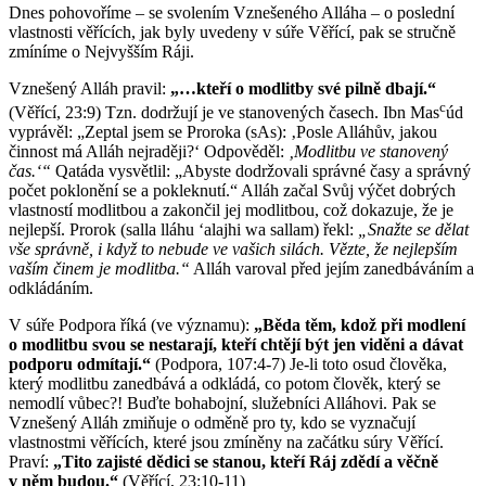
Dnes pohovoříme – se svolením Vznešeného Alláha – o poslední
vlastnosti věřících, jak byly uvedeny v súře Věřící, pak se stručně
zmíníme o Nejvyšším Ráji.
Vznešený Alláh pravil:
„…kteří o modlitby své pilně dbají.“
c
(Věřící, 23:9) Tzn. dodržují je ve stanovených časech. Ibn Mas
úd
vyprávěl: „Zeptal jsem se Proroka (sAs): ‚Posle Alláhův, jakou
činnost má Alláh nejraději?‘ Odpověděl:
‚Modlitbu ve stanovený
čas.‘“
Qatáda vysvětlil: „Abyste dodržovali správné časy a správný
počet poklonění se a pokleknutí.“ Alláh začal Svůj výčet dobrých
vlastností modlitbou a zakončil jej modlitbou, což dokazuje, že je
nejlepší. Prorok (salla lláhu ʻalajhi wa sallam) řekl:
„Snažte se dělat
vše správně, i když to nebude ve vašich silách. Vězte, že nejlepším
vaším činem je modlitba.“
Alláh varoval před jejím zanedbáváním a
odkládáním.
V súře Podpora říká (ve významu):
„Běda těm, kdož při modlení
o modlitbu svou se nestarají, kteří chtějí být jen viděni a dávat
podporu odmítají.“
(Podpora, 107:4-7) Je-li toto osud člověka,
který modlitbu zanedbává a odkládá, co potom člověk, který se
nemodlí vůbec?! Buďte bohabojní, služebníci Alláhovi. Pak se
Vznešený Alláh zmiňuje o odměně pro ty, kdo se vyznačují
vlastnostmi věřících, které jsou zmíněny na začátku súry Věřící.
Praví:
„Tito zajisté dědici se stanou, kteří Ráj zdědí a věčně
v něm budou.“
(Věřící, 23:10-11)