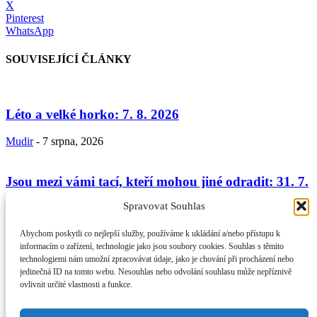
X
Pinterest
WhatsApp
SOUVISEJÍCÍ ČLÁNKY
Léto a velké horko: 7. 8. 2026
Mudir
-
7 srpna, 2026
Jsou mezi vámi tací, kteří mohou jiné odradit: 31. 7.
2026
Spravovat Souhlas
Mudir
-
31 července, 2026
Abychom poskytli co nejlepší služby, používáme k ukládání a/nebo přístupu k
informacím o zařízení, technologie jako jsou soubory cookies. Souhlas s těmito
technologiemi nám umožní zpracovávat údaje, jako je chování při procházení nebo
Umění jednat s lidmi II. – přiznání chyby – morálka
jedinečná ID na tomto webu. Nesouhlas nebo odvolání souhlasu může nepříznivě
věřícího a...
ovlivnit určité vlastnosti a funkce.
Mudir
-
24 července, 2026