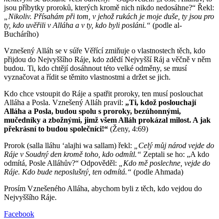
jsou příbytky proroků, kterých kromě nich nikdo nedosáhne?“ Řekl:
„Nikoliv. Přísahám při tom, v jehož rukách je moje duše, ty jsou pro
ty, kdo uvěřili v Alláha a v ty, kdo byli posláni.“
(podle al-
Buchárího)
Vznešený Alláh se v súře Věřící zmiňuje o vlastnostech těch, kdo
přijdou do Nejvyššího Ráje, kdo zdědí Nejvyšší Ráj a věčně v něm
budou. Ti, kdo chtějí dosáhnout této velké odměny, se musí
vyznačovat a řídit se těmito vlastnostmi a držet se jich.
Kdo chce vstoupit do Ráje a spatřit proroky, ten musí poslouchat
Alláha a Posla. Vznešený Alláh pravil:
„Ti, kdož poslouchají
Alláha a Posla, budou spolu s proroky, bezúhonnými,
mučedníky a zbožnými, jimž všem Alláh prokázal milost. A jak
překrásní to budou společníci!“
(Ženy, 4:69)
Prorok (salla lláhu ʻalajhi wa sallam) řekl:
„Celý můj národ vejde do
Ráje v Soudný den kromě toho, kdo odmítl.“
Zeptali se ho: „A kdo
odmítá, Posle Alláhův?“ Odpověděl:
„Kdo mě poslechne, vejde do
Ráje. Kdo bude neposlušný, ten odmítá.“
(podle Ahmada)
Prosím Vznešeného Alláha, abychom byli z těch, kdo vejdou do
Nejvyššího Ráje.
Facebook