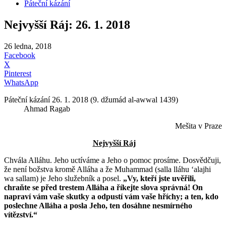
Páteční kázání
Nejvyšší Ráj: 26. 1. 2018
26 ledna, 2018
Facebook
X
Pinterest
WhatsApp
Páteční kázání 26. 1. 2018 (9. džumád al-awwal 1439)
Ahmad Ragab
Mešita v Praze
Nejvyšší Ráj
Chvála Alláhu. Jeho uctíváme a Jeho o pomoc prosíme. Dosvědčuji,
že není božstva kromě Alláha a že Muhammad (salla lláhu ʻalajhi
wa sallam) je Jeho služebník a posel.
„Vy, kteří jste uvěřili,
chraňte se před trestem Alláha a říkejte slova správná! On
napraví vám vaše skutky a odpustí vám vaše hříchy; a ten, kdo
poslechne Alláha a posla Jeho, ten dosáhne nesmírného
vítězství.“