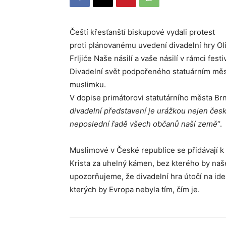
Čeští křesťanští biskupové vydali protest
proti plánovanému uvedení divadelní hry Ol
Frljiće Naše násilí a vaše násilí v rámci festi
Divadelní svět podpořeného statuárním měs
muslimku.
V dopise primátorovi statutárního města Brn
divadelní představení je urážkou nejen čes
neposlední řadě všech občanů naší země
“.
Muslimové v České republice se přidávají k
Krista za uhelný kámen, bez kterého by na
upozorňujeme, že divadelní hra útočí na ide
kterých by Evropa nebyla tím, čím je.