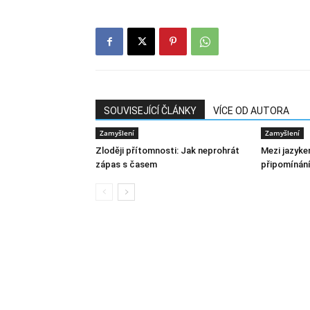
SOUVISEJÍCÍ ČLÁNKY
VÍCE OD AUTORA
Zamyšlení
Zamyšlení
Zloději přítomnosti: Jak neprohrát
Mezi jazyke
zápas s časem
připomínání