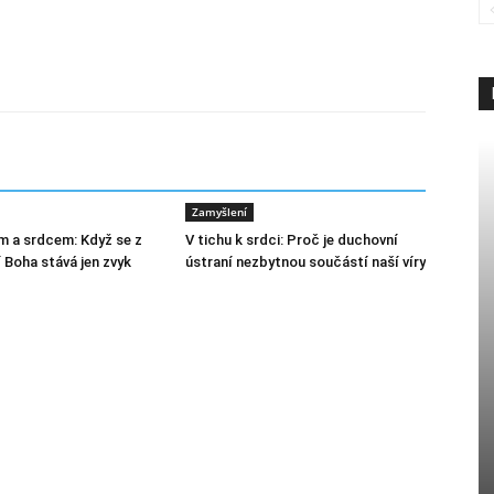
Zamyšlení
m a srdcem: Když se z
V tichu k srdci: Proč je duchovní
 Boha stává jen zvyk
ústraní nezbytnou součástí naší víry