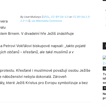
By User:Mufunyo [
GFDL
,
CC-BY-SA-3.0
or
CC BY-SA 2.5-
ivera
2.0-1.0
],
via Wikimedia Commons
valu
tem Brnem. V divadelní hře Ježíš znásilňuje
a Petrovi Vokřálovi biskupové napsali: „
takto pojaté
kých občanů – křesťanů, ale také muslimů a v
I
 protestu. Křesťané i muslimové považují osobu Ježíše
Tu
še náboženství nebyla dokonalá. Zároveň
is
ály, které Ježíš Kristus pro Evropu symbolizuje a bez
sv
P
Na
pr