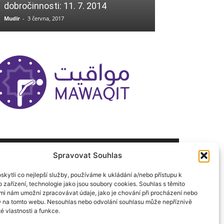
dobročinnosti: 11. 7. 2014
11.5.2018
Mudir
-
3 června, 2017
Mudir
-
11 května, 2
Spravovat Souhlas
ÁSLEDUJ NÁS
kytli co nejlepší služby, používáme k ukládání a/nebo přístupu k
 zařízení, technologie jako jsou soubory cookies. Souhlas s těmito
mi nám umožní zpracovávat údaje, jako je chování při procházení nebo
D na tomto webu. Nesouhlas nebo odvolání souhlasu může nepříznivě
té vlastnosti a funkce.