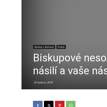
Zprávy z domova
Praha
Biskupové nesou
násilí a vaše ná
20 dubna, 2018