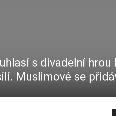
hlasí s divadelní hrou
silí. Muslimové se přidáv