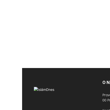
O 
Prov
00 P