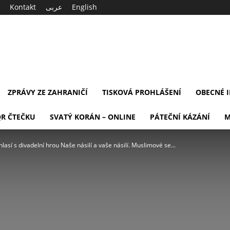
Kontakt
عربى
English
ZPRÁVY ZE ZAHRANIČÍ
TISKOVÁ PROHLÁŠENÍ
OBECNÉ 
QR ČTEČKU
SVATÝ KORÁN – ONLINE
PÁTEČNÍ KÁZÁNÍ
M
así s divadelní hrou Naše násilí a vaše násilí. Muslimové se...