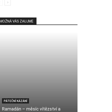
MOŽNÁ VÁS ZAUJME
PÁTEČNÍ KÁZÁNÍ
PÁTEČNÍ KÁZÁNÍ
Ramadán – měsíc vítězství a
Přivítejme mě