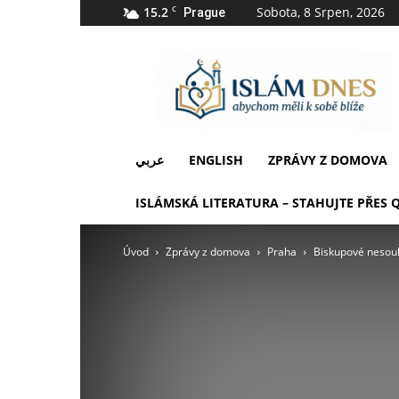
15.2
C
Sobota, 8 Srpen, 2026
Prague
IslámDnes
عربي
ENGLISH
ZPRÁVY Z DOMOVA
ISLÁMSKÁ LITERATURA – STAHUJTE PŘES 
Úvod
Zprávy z domova
Praha
Biskupové nesouhl