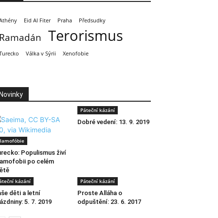
Athény
Eid Al Fiter
Praha
Předsudky
Terorismus
Ramadán
Turecko
Válka v Sýrii
Xenofobie
Novinky
Páteční kázání
Dobré vedení: 13. 9. 2019
slamofóbie
recko: Populismus živí
lamofobii po celém
ětě
áteční kázání
Páteční kázání
še děti a letní
Proste Alláha o
ázdniny: 5. 7. 2019
odpuštění: 23. 6. 2017