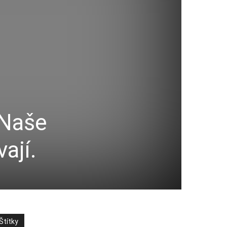
 Naše
ají.
Štítky