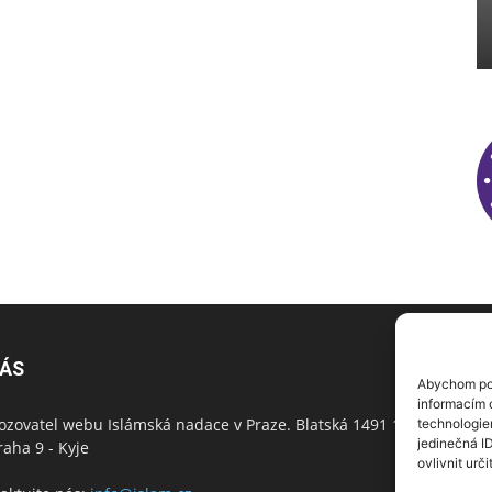
NÁS
N
Abychom pos
informacím o
ozovatel webu Islámská nadace v Praze. Blatská 1491 198
technologie
jedinečná I
raha 9 - Kyje
ovlivnit urči