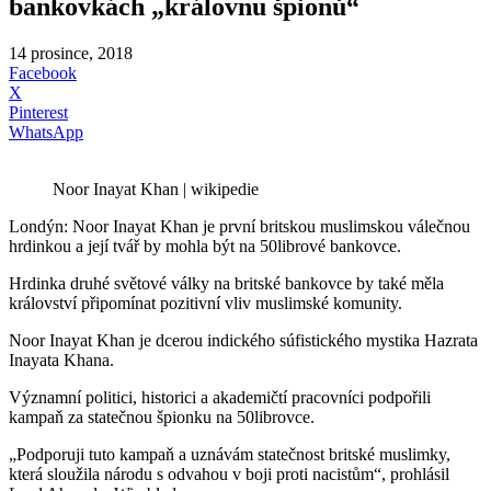
bankovkách „královnu špionů“
14 prosince, 2018
Facebook
X
Pinterest
WhatsApp
Noor Inayat Khan | wikipedie
Londýn: Noor Inayat Khan je první britskou muslimskou válečnou
hrdinkou a její tvář by mohla být na 50librové bankovce.
Hrdinka druhé světové války na britské bankovce by také měla
království připomínat pozitivní vliv muslimské komunity.
Noor Inayat Khan je dcerou indického súfistického mystika Hazrata
Inayata Khana.
Významní politici, historici a akademičtí pracovníci podpořili
kampaň za statečnou špionku na 50librovce.
„Podporuji tuto kampaň a uznávám statečnost britské muslimky,
která sloužila národu s odvahou v boji proti nacistům“, prohlásil