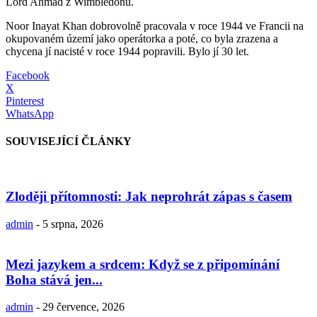
Lord Ahmad z Wimbledonu.
Noor Inayat Khan dobrovolně pracovala v roce 1944 ve Francii na
okupovaném území jako operátorka a poté, co byla zrazena a
chycena jí nacisté v roce 1944 popravili. Bylo jí 30 let.
Facebook
X
Pinterest
WhatsApp
SOUVISEJÍCÍ ČLÁNKY
Zloději přítomnosti: Jak neprohrát zápas s časem
admin
-
5 srpna, 2026
Mezi jazykem a srdcem: Když se z připomínání
Boha stává jen...
admin
-
29 července, 2026