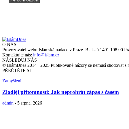
PÁTEČNÍ KÁZÁNÍ
Askeze na tomto světě: 12. 9. 2025
Mudir
-
12 září, 2025
O NÁS
Provozovatel webu Islámská nadace v Praze. Blatská 1491 198 00 Pr
Kontaktujte nás:
info@islam.cz
NÁSLEDUJ NÁS
© IslámDnes 2014 - 2025 Publikované názory se nemusí shodovat s 
PŘEČTĚTE SI
Zamyšlení
Zloději přítomnosti: Jak neprohrát zápas s časem
admin
-
5 srpna, 2026