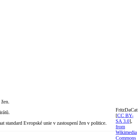
 žen.
FritzDaCat
rátů.
[
CC BY-
SA 3.0
],
t standard Evropské unie v zastoupení žen v politice.
from
Wikimedia
Commons