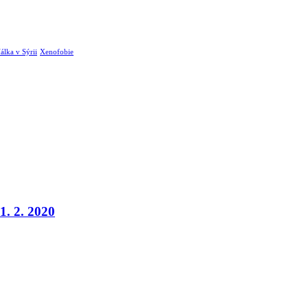
álka v Sýrii
Xenofobie
1. 2. 2020