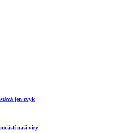
stává jen zvyk
učástí naší víry