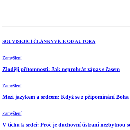
SOUVISEJÍCÍ ČLÁNKY
VÍCE OD AUTORA
Zamyšlení
Zloději přítomnosti: Jak neprohrát zápas s časem
Zamyšlení
Mezi jazykem a srdcem: Když se z připomínání Boha 
Zamyšlení
V tichu k srdci: Proč je duchovní ústraní nezbytnou so