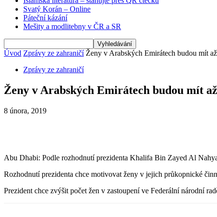
Islámská literatura – stahujte přes QR čtečku
Svatý Korán – Online
Páteční kázání
Mešity a modlitebny v ČR a SR
Úvod
Zprávy ze zahraničí
Ženy v Arabských Emirátech budou mít až 
Zprávy ze zahraničí
Ženy v Arabských Emirátech budou mít až
8 února, 2019
Abu Dhabi: Podle rozhodnutí prezidenta Khalifa Bin Zayed Al Nahyan
Rozhodnutí prezidenta chce motivovat ženy v jejich průkopnické činn
Prezident chce zvýšit počet žen v zastoupení ve Federální národní r