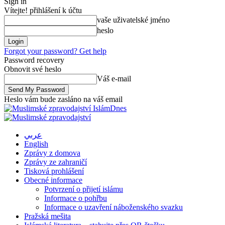
Sign in
Vítejte! přihlášení k účtu
vaše uživatelské jméno
heslo
Forgot your password? Get help
Password recovery
Obnovit své heslo
Váš e-mail
Heslo vám bude zasláno na váš email
IslámDnes
عربي
English
Zprávy z domova
Zprávy ze zahraničí
Tisková prohlášení
Obecné informace
Potvrzení o přijetí islámu
Informace o pohřbu
Informace o uzavření náboženského svazku
Pražská mešita