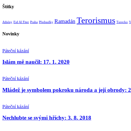
Štítky
Terorismus
Ramadán
Athény
Eid Al Fiter
Praha
Předsudky
Turecko
V
Novinky
Páteční kázání
Islám mě naučil: 17. 1. 2020
Páteční kázání
Mládež je symbolem pokroku národa a její obrody: 2
Páteční kázání
Nechlubte se svými hříchy: 3. 8. 2018