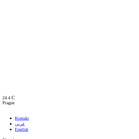
C
24.4
Prague
Kontakt
عربى
English