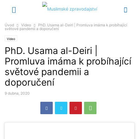
Úvod
Video
PhD. Usama al-Deiri | Promluva imáma k probíhající
světové pandemii a doporučení
Video
PhD. Usama al-Deiri |
Promluva imáma k probíhající
světové pandemii a
doporučení
9 dubna, 2020