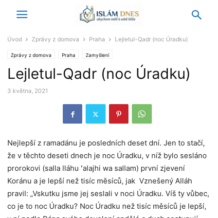
Úvod
Zprávy z domova
Praha
Lejletul-Qadr (noc Úradku)
Zprávy z domova
Praha
Zamyšlení
Lejletul-Qadr (noc Úradku)
3 května, 2021
Nejlepší z ramadánu je posledních deset dní. Jen to stačí,
že v těchto deseti dnech je noc Úradku, v níž bylo sesláno
prorokovi (salla lláhu ʻalajhi wa sallam) první zjevení
Koránu a je lepší než tisíc měsíců, jak Vznešený Alláh
pravil: „Vskutku jsme jej seslali v noci Úradku. Víš ty vůbec,
co je to noc Úradku? Noc Úradku než tisíc měsíců je lepší,