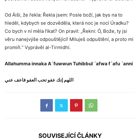
Od Áiši, že řekla: Řekla jsem: Posle boží, jak bys na to
hleděl, kdybych se dozvěděla, která noc je nocí Úradku?
Co bych v ní měla říkat? On pravil: „Řekni: Ó, Bože, ty jsi
věru nanejvýše odpouštějící! Miluješ odpuštění, a proto mi
promiň.“ Vyprávěl al-Tirmidhí.
Allahumma innaka A´fuwwun Tuhibbul ´afwa f´afu ´anní
اللهم إنك عفو تحب العفو فاعف عني
SOUVISEJÍCÍ ČLÁNKY