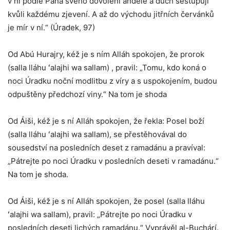
v ní podle Pána svého dovolení andělé a duch sestupují
kvůli každému zjevení. A až do východu jitřních červánků
je mír v ní.“ (Úradek, 97)
Od Abú Hurajry, kéž je s ním Alláh spokojen, že prorok
(salla lláhu ʻalajhi wa sallam) , pravil: „Tomu, kdo koná o
noci Úradku noční modlitbu z víry a s uspokojením, budou
odpuštěny předchozí viny.“ Na tom je shoda
Od Áiši, kéž je s ní Alláh spokojen, že řekla: Posel boží
(salla lláhu ʻalajhi wa sallam), se přestěhovával do
sousedství na posledních deset z ramadánu a pravíval:
„Pátrejte po noci Úradku v posledních deseti v ramadánu.“
Na tom je shoda.
Od Áiši, kéž je s ní Alláh spokojen, že posel (salla lláhu
ʻalajhi wa sallam), pravil: „Pátrejte po noci Úradku v
posledních deseti lichých ramadánu.“ Vyprávěl al-Buchárí.