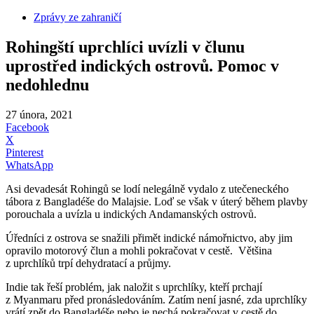
Zprávy ze zahraničí
Rohingští uprchlíci uvízli v člunu
uprostřed indických ostrovů. Pomoc v
nedohlednu
27 února, 2021
Facebook
X
Pinterest
WhatsApp
Asi devadesát Rohingů se lodí nelegálně vydalo z utečeneckého
tábora z Bangladéše do Malajsie. Loď se však v úterý během plavby
porouchala a uvízla u indických Andamanských ostrovů.
Úředníci z ostrova se snažili přimět indické námořnictvo, aby jim
opravilo motorový člun a mohli pokračovat v cestě. Většina
z uprchlíků trpí dehydratací a průjmy.
Indie tak řeší problém, jak naložit s uprchlíky, kteří prchají
z Myanmaru před pronásledováním. Zatím není jasné, zda uprchlíky
vrátí zpět do Bangladéše nebo je nechá pokračovat v cestě do