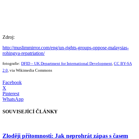
Zdroj:
http://muslimmirror.com/eng/un-rights-groups-oppose-malaysias-
rohingya-repatriation/
fotografie:
DFID – UK Department for International Development
,
CC BY-SA
2.0
, via Wikimedia Commons
Facebook
X
Pinterest
WhatsApp
SOUVISEJÍCÍ ČLÁNKY
Zloději přítomnosti: Jak neprohrát zápas s časem