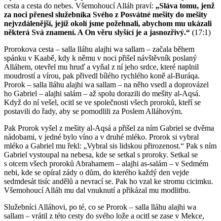
cesta a cesta do nebes. Všemohoucí Alláh praví:
„Sláva tomu, jenž
za noci přenesl služebníka Svého z Posvátné mešity do mešity
nejvzdálenější, jejíž okolí jsme požehnali, abychom mu ukázali
některá Svá znamení. A On věru slyšící je a jasnozřivý.“
(17:1)
Prorokova cesta – salla lláhu alajhi wa sallam – začala během
spánku v Kaabě, kdy k němu v noci přišel návštěvník poslaný
Alláhem, otevřel mu hruď a vyňal z ní jeho srdce, které naplnil
moudrostí a vírou, pak přivedl bílého rychlého koně al-Buráqa.
Prorok – salla lláhu alajhi wa sallam – na něho vsedl a doprovázel
ho Gabriel – alajhi salám – až spolu dorazili do mešity al-Aqsá.
Když do ní vešel, ocitl se ve společnosti všech proroků, kteří se
postavili do řady, aby se pomodlili za Poslem Alláhovým.
Pak Prorok vyšel z mešity al-Aqsá a přišel za ním Gabriel se dvěma
nádobami, v jedné bylo víno a v druhé mléko. Prorok si vybral
mléko a Gabriel mu řekl: „Vybral sis lidskou přirozenost.“ Pak s ním
Gabriel vystoupal na nebesa, kde se setkal s proroky. Setkal se
s otcem všech proroků Abrahamem – alajhi as-salám – v Sedmém
nebi, kde se opíral zády o dům, do kterého každý den vejde
sedmdesát tisíc andělů a nevrací se. Pak ho vzal ke stromu cicimku.
Všemohoucí Alláh mu dal vnuknutí a přikázal mu modlitbu.
Služebníci Alláhovi, po té, co se Prorok – salla lláhu alajhi wa
sallam – vrátil z této cesty do svého lože a ocitl se zase v Mekce,