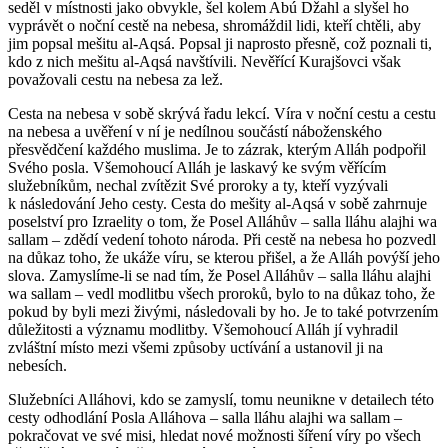
seděl v místnosti jako obvykle, šel kolem Abú Džahl a slyšel ho
vyprávět o noční cestě na nebesa, shromáždil lidi, kteří chtěli, aby
jim popsal mešitu al-Aqsá. Popsal ji naprosto přesně, což poznali ti,
kdo z nich mešitu al-Aqsá navštívili. Nevěřící Kurajšovci však
považovali cestu na nebesa za lež.
Cesta na nebesa v sobě skrývá řadu lekcí. Víra v noční cestu a cestu
na nebesa a uvěření v ní je nedílnou součástí náboženského
přesvědčení každého muslima. Je to zázrak, kterým Alláh podpořil
Svého posla. Všemohoucí Alláh je laskavý ke svým věřícím
služebníkům, nechal zvítězit Své proroky a ty, kteří vyzývali
k následování Jeho cesty. Cesta do mešity al-Aqsá v sobě zahrnuje
poselství pro Izraelity o tom, že Posel Alláhův – salla lláhu alajhi wa
sallam – zdědí vedení tohoto národa. Při cestě na nebesa ho pozvedl
na důkaz toho, že ukáže víru, se kterou přišel, a že Alláh povýší jeho
slova. Zamyslíme-li se nad tím, že Posel Alláhův – salla lláhu alajhi
wa sallam – vedl modlitbu všech proroků, bylo to na důkaz toho, že
pokud by byli mezi živými, následovali by ho. Je to také potvrzením
důležitosti a významu modlitby. Všemohoucí Alláh jí vyhradil
zvláštní místo mezi všemi způsoby uctívání a ustanovil ji na
nebesích.
Služebníci Alláhovi, kdo se zamyslí, tomu neunikne v detailech této
cesty odhodlání Posla Alláhova – salla lláhu alajhi wa sallam –
pokračovat ve své misi, hledat nové možnosti šíření víry po všech