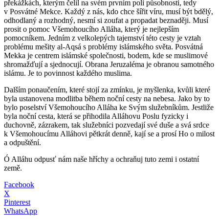
překážkách, kterým čelil na svém prvním poli působnosti, tedy
v Posvátné Mekce. Každý z nás, kdo chce šířit víru, musí být bdělý,
odhodlaný a rozhodný, nesmí si zoufat a propadat beznaději. Musí
prosit o pomoc Všemohoucího Alláha, který je nejlepším
pomocníkem. Jedním z velkolepých tajemství této cesty je vztah
problému mešity al-Aqsá s problémy islámského světa. Posvátná
Mekka je centrem islámské společnosti, bodem, kde se muslimové
shromažďují a sjednocují. Obrana Jeruzaléma je obranou samotného
islámu. Je to povinnost každého muslima.
Dalším ponaučením, které stojí za zmínku, je myšlenka, kvůli které
byla ustanovena modlitba během noční cesty na nebesa. Jako by to
bylo poselství Všemohoucího Alláha ke Svým služebníkům. Jestliže
byla noční cesta, která se přihodila Alláhovu Poslu fyzicky i
duchovně, zázrakem, tak služebníci pozvedají své duše a svá srdce
k Všemohoucímu Alláhovi pětkrát denně, kají se a prosí Ho o milost
a odpuštění.
Ó Alláhu odpusť nám naše hříchy a ochraňuj tuto zemi i ostatní
země.
Facebook
X
Pinterest
WhatsApp