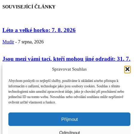
SOUVISEJÍCÍ ČLÁNKY
Léto a velké horko: 7. 8. 2026
Mudir
-
7 srpna, 2026
Jsou mezi vámi tací, kteří mohou jiné odradit: 31. 7.
2026
Spravovat Souhlas
Mudir
-
31 července, 2026
Abychom poskytli co nejlepší služby, používáme k ukládání a/nebo přístupu k
informacím o zařízení, technologie jako jsou soubory cookies. Souhlas s těmito
technologiemi nám umožní zpracovávat údaje, jako je chování při procházení nebo
Umění jednat s lidmi II. – přiznání chyby – morálka
jedinečná ID na tomto webu. Nesouhlas nebo odvolání souhlasu může nepříznivě
věřícího a...
ovlivnit určité vlastnosti a funkce.
Mudir
-
24 července, 2026
Příjmout
O NÁS
Provozovatel webu Islámská nadace v Praze. Blatská 1491 198 00
Odmítnout
Praha 9 - Kyje