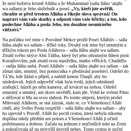
že není božstva kromě Alláha a že Muhammad (salla lláhu ʻalajhi
wa sallam) je Jeho služebník a posel.
„Vy, kteří jste uvěřili,
chraňte se před trestem Alláha a říkejte slova správná! On
napraví vám vaše skutky a odpustí vám vaše hříchy; a ten, kdo
poslechne Alláha a posla Jeho, ten dosáhne nesmírného
vítězství.“
Na počátku své mise v Posvátné Mekce prožil Posel Alláhův – salla
lláhu alajhi wa sallam – těžké roky. Desátý rok mise byl smutným a
těžkým rokem pro Posla Alláhova – salla lláhu alajhi wa sallam.
Ztratil svého strýce Abú Táliba, který byl jeho obranným štítem proti
Kurajšovcům, pak ztratil svou manželku, matku věřících, Chadídžu
– radija lláhu anhá. Posel Alláhův – salla lláhu alajhi wa sallam – tak
zůstal sám, smutný, bez pomocníka v předávání poselství. Odešel do
Tá’ifu, kde žádal o přijetí, a nabídl kmeni Thaqíf, aby ho
následovali. Jejich odpověď však byla tvrdá, jejich odmítnutí
zraňující, házeli po něm kameny, až krvácel na nohou. Odešel
ustaraný a smutný, ani skoro nevěděl, kam jde. Volal ke svému Pánu
a stěžoval si Mu na svou slabost. Po tomto utrpení, kterým prošel
Milovaný Alláhem, se stal zázrak, stalo se, co Všemohoucí Alláh
chtěl, aby Svého Posla rozptýlil – salla lláhu alajhi wa sallam – aby
ho upevnil v Pravdě. Alláh ho poctil cestou, která nebyla nikomu
dopřána nikdy předtím ani potom a Všemohoucí Alláh ji učinil
požehnanou a dobrou. Začala na jednom z nejčistších míst na Zemi
a pokračovala až na nejvyšší úroveň nebes. Touto cestou je noční