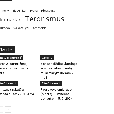
Athény
Eid Al Fiter
Praha
Předsudky
Terorismus
Ramadán
Turecko
Válka v Sýrii
Xenofobie
Novinky
právy ze zahraničí
Covid-19
rah Al Amiri: žena,
Zákaz hidžábu ukončuje
erá stojí za misí na
sny o vzdělání mnohým
ars
muslimským dívkám v
Indii
áteční kázání
Páteční kázání
mužna (zakát) a
Prorokova emigrace
stota duše: 22. 3. 2024
(hidžra) – Užitečná
ponaučení: 5. 7. 2024