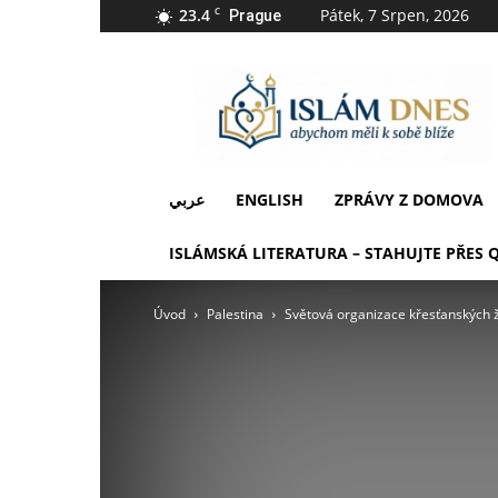
23.4
C
Pátek, 7 Srpen, 2026
Prague
IslámDnes
عربي
ENGLISH
ZPRÁVY Z DOMOVA
ISLÁMSKÁ LITERATURA – STAHUJTE PŘES 
Úvod
Palestina
Světová organizace křesťanských ž