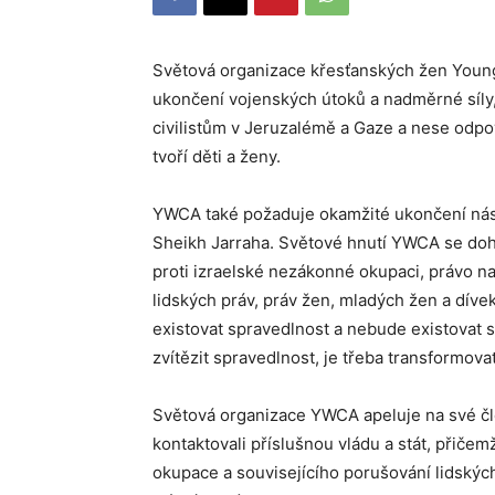
Světová organizace křesťanských žen Youn
ukončení vojenských útoků a nadměrné síly,
civilistům v Jeruzalémě a Gaze a nese odpo
tvoří děti a ženy.
YWCA také požaduje okamžité ukončení nási
Sheikh Jarraha. Světové hnutí YWCA se doh
proti izraelské nezákonné okupaci, právo na
lidských práv, práv žen, mladých žen a dív
existovat spravedlnost a nebude existovat 
zvítězit spravedlnost, je třeba transformov
Světová organizace YWCA apeluje na své čle
kontaktovali příslušnou vládu a stát, přičem
okupace a souvisejícího porušování lidských