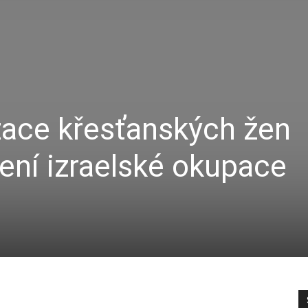
zace křesťanských žen
ení izraelské okupace