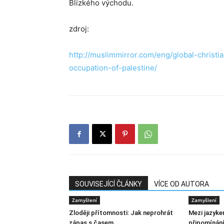
Blízkého východu.
zdroj:
http://muslimmirror.com/eng/global-chris
occupation-of-palestine/
SOUVISEJÍCÍ ČLÁNKY
VÍCE OD AUTORA
Zamyšlení
Zamyšlení
Zloději přítomnosti: Jak neprohrát
Mezi jazyke
zápas s časem
připomínání