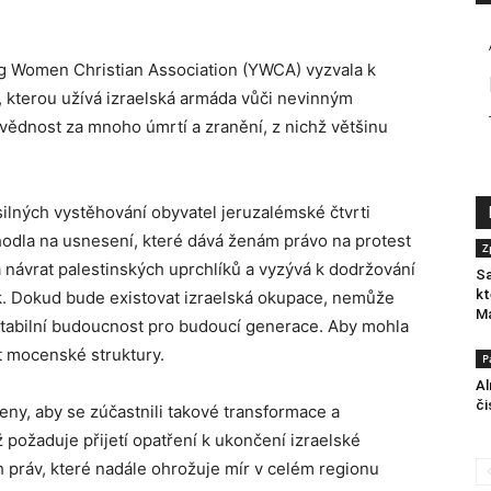
g Women Christian Association (YWCA) vyzvala k
 kterou užívá izraelská armáda vůči nevinným
vědnost za mnoho úmrtí a zranění, z nichž většinu
lných vystěhování obyvatel jeruzalémské čtvrti
odla na usnesení, které dává ženám právo na protest
Z
 návrat palestinských uprchlíků a vyzývá k dodržování
Sa
kt
ek. Dokud bude existovat izraelská okupace, nemůže
M
stabilní budoucnost pro budoucí generace. Aby mohla
at mocenské struktury.
P
Al
či
ny, aby se zúčastnili takové transformace a
ž požaduje přijetí opatření k ukončení izraelské
 práv, které nadále ohrožuje mír v celém regionu