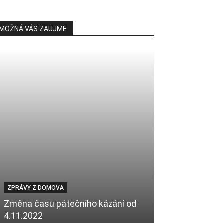
MOŽNÁ VÁS ZAUJME
ZPRÁVY Z DOMOVA
ISLAMOFÓBIE
Změna času pátečního kázání od
Islám jako nás
4.11.2022
volebního úsp