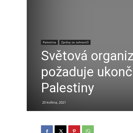
Palestina
Zprávy ze zahraničí
Světová organi
požaduje ukonč
Palestiny
20 května, 2021