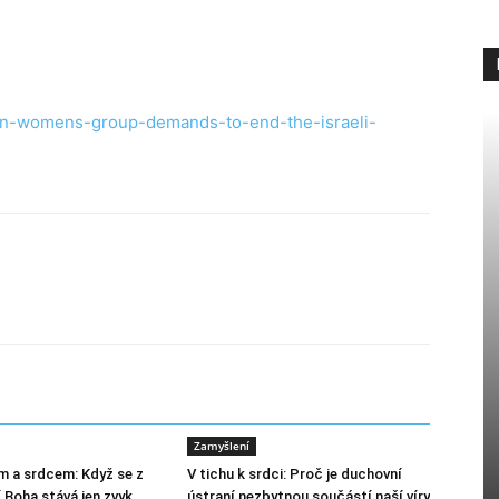
tian-womens-group-demands-to-end-the-israeli-
Zamyšlení
m a srdcem: Když se z
V tichu k srdci: Proč je duchovní
 Boha stává jen zvyk
ústraní nezbytnou součástí naší víry