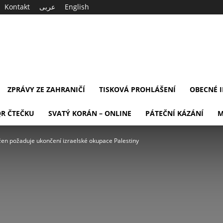
Kontakt
عربى
English
ZPRÁVY ZE ZAHRANIČÍ
TISKOVÁ PROHLÁŠENÍ
OBECNÉ 
QR ČTEČKU
SVATÝ KORÁN – ONLINE
PÁTEČNÍ KÁZÁNÍ
M
en požaduje ukončení izraelské okupace Palestiny