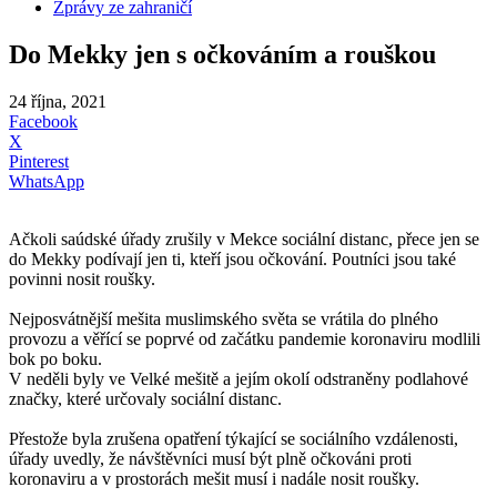
Zprávy ze zahraničí
Do Mekky jen s očkováním a rouškou
24 října, 2021
Facebook
X
Pinterest
WhatsApp
Ačkoli saúdské úřady zrušily v Mekce sociální distanc, přece jen se
do Mekky podívají jen ti, kteří jsou očkování. Poutníci jsou také
povinni nosit roušky.
Nejposvátnější mešita muslimského světa se vrátila do plného
provozu a věřící se poprvé od začátku pandemie koronaviru modlili
bok po boku.
V neděli byly ve Velké mešitě a jejím okolí odstraněny podlahové
značky, které určovaly sociální distanc.
Přestože byla zrušena opatření týkající se sociálního vzdálenosti,
úřady uvedly, že návštěvníci musí být plně očkováni proti
koronaviru a v prostorách mešit musí i nadále nosit roušky.