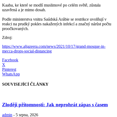
Kaaba, ke které se modlí muslimové po celém světě, zůstala
uzavřená a je mimo dosah.
Podle ministerstva vnitra Saúdská Arábie se restrikce uvolňují v
reakci na prudký pokles nakažených infekcí a značný nárůst počtu
proočkovaných.
Zdroj:
https://www.aljazeera.com/news/2021/10/17/grand-mosque-in-
mecca-drops-social-distancing
Facebook
X
Pinterest
WhatsApp
SOUVISEJÍCÍ ČLÁNKY
Zloději přítomnosti: Jak neprohrát zápas s časem
admin
-
5 srpna, 2026