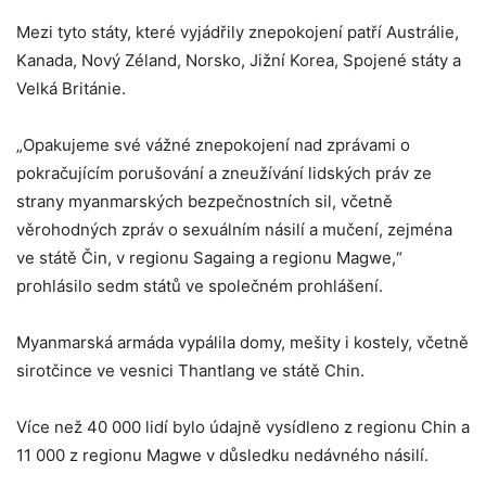
Mezi tyto státy, které vyjádřily znepokojení patří Austrálie,
Kanada, Nový Zéland, Norsko, Jižní Korea, Spojené státy a
Velká Británie.
„Opakujeme své vážné znepokojení nad zprávami o
pokračujícím porušování a zneužívání lidských práv ze
strany myanmarských bezpečnostních sil, včetně
věrohodných zpráv o sexuálním násilí a mučení, zejména
ve státě Čin, v regionu Sagaing a regionu Magwe,“
prohlásilo sedm států ve společném prohlášení.
Myanmarská armáda vypálila domy, mešity i kostely, včetně
sirotčince ve vesnici Thantlang ve státě Chin.
Více než 40 000 lidí bylo údajně vysídleno z regionu Chin a
11 000 z regionu Magwe v důsledku nedávného násilí.