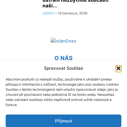
ústraní nezbytnou součástí
naší...
admin
-
19 července, 2026
O NÁS
Spravovat Souhlas
Provozovatel webu Islámská nadace v Praze. Blatská 1491
198 00 Praha 9 - Kyje
Abychom poskytli co nejlepší služby, používáme k ukládání a/nebo
přístupu k informacím o zařízení, technologie jako jsou soubory cookies.
Kontaktujte nás:
info@islam.cz
Souhlas s těmito technologiemi nám umožní zpracovávat údaje, jako je
chování při procházení nebo jedinečná ID na tomto webu. Nesouhlas
nebo odvolání souhlasu může nepříznivě ovlivnit určité vlastnosti a
NÁSLEDUJ NÁS
funkce.
Příjmout