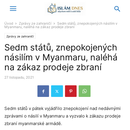
Úvod
Zprávy ze zahraničí
Sedm států, znepokojených násilím v
Myanmaru, naléhá na zákaz prodeje zbraní
Zprávy ze zahraničí
Sedm států, znepokojených
násilím v Myanmaru, naléhá
na zákaz prodeje zbraní
27 listopadu, 2021
Sedm států v pátek vyjádřilo znepokojení nad nedávnými
zprávami o násilí v Myanmaru a vyzvalo k zákazu prodeje
zbraní myanmarské armádě.