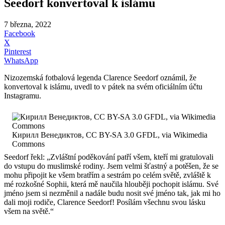
Seedorf konvertoval k islámu
7 března, 2022
Facebook
X
Pinterest
WhatsApp
Nizozemská fotbalová legenda Clarence Seedorf oznámil, že
konvertoval k islámu, uvedl to v pátek na svém oficiálním účtu
Instagramu.
Кирилл Венедиктов, CC BY-SA 3.0 GFDL, via Wikimedia
Commons
Seedorf řekl: „Zvláštní poděkování patří všem, kteří mi gratulovali
do vstupu do muslimské rodiny. Jsem velmi šťastný a potěšen, že se
mohu připojit ke všem bratřím a sestrám po celém světě, zvláště k
mé rozkošné Sophii, která mě naučila hlouběji pochopit islámu. Své
jméno jsem si nezměnil a nadále budu nosit své jméno tak, jak mi ho
dali moji rodiče, Clarence Seedorf! Posílám všechnu svou lásku
všem na světě.“