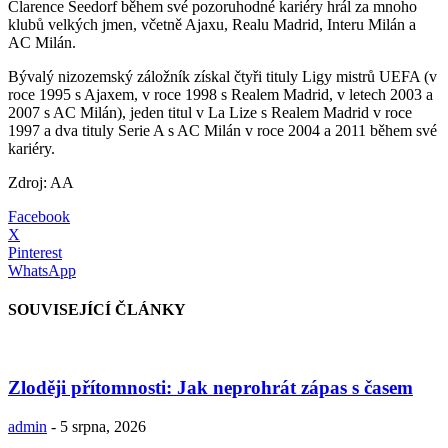
Clarence Seedorf během své pozoruhodné kariéry hrál za mnoho
klubů velkých jmen, včetně Ajaxu, Realu Madrid, Interu Milán a
AC Milán.
Bývalý nizozemský záložník získal čtyři tituly Ligy mistrů UEFA (v
roce 1995 s Ajaxem, v roce 1998 s Realem Madrid, v letech 2003 a
2007 s AC Milán), jeden titul v La Lize s Realem Madrid v roce
1997 a dva tituly Serie A s AC Milán v roce 2004 a 2011 během své
kariéry.
Zdroj: AA
Facebook
X
Pinterest
WhatsApp
SOUVISEJÍCÍ ČLÁNKY
Zloději přítomnosti: Jak neprohrát zápas s časem
admin
-
5 srpna, 2026