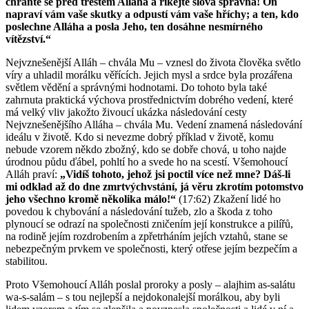
chraňte se před trestem Alláha a říkejte slova správná! On
napraví vám vaše skutky a odpustí vám vaše hříchy; a ten, kdo
poslechne Alláha a posla Jeho, ten dosáhne nesmírného
vítězství.“
Nejvznešenější Alláh – chvála Mu – vznesl do života člověka světlo
víry a uhladil morálku věřících. Jejich mysl a srdce byla prozářena
světlem vědění a správnými hodnotami. Do tohoto byla také
zahrnuta praktická výchova prostřednictvím dobrého vedení, které
má velký vliv jakožto živoucí ukázka následování cesty
Nejvznešenějšího Alláha – chvála Mu. Vedení znamená následování
ideálu v životě. Kdo si nevezme dobrý příklad v životě, komu
nebude vzorem někdo zbožný, kdo se dobře chová, u toho najde
úrodnou půdu ďábel, pohltí ho a svede ho na scestí. Všemohoucí
Alláh praví:
„Vidíš tohoto, jehož jsi poctil více než mne? Dáš-li
mi odklad až do dne zmrtvýchvstání, já věru zkrotím potomstvo
jeho všechno kromě několika málo!“
(17:62) Zkažení lidé ho
povedou k chybování a následování tužeb, zlo a škoda z toho
plynoucí se odrazí na společnosti zničením její konstrukce a pilířů,
na rodině jejím rozdrobením a zpřetrháním jejích vztahů, stane se
nebezpečným prvkem ve společnosti, který otřese jejím bezpečím a
stabilitou.
Proto Všemohoucí Alláh poslal proroky a posly – alajhim as-salátu
wa-s-salám – s tou nejlepší a nejdokonalejší morálkou, aby byli