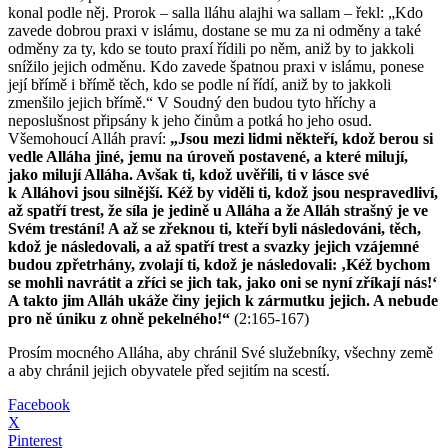
konal podle něj. Prorok – salla lláhu alajhi wa sallam – řekl: „Kdo
zavede dobrou praxi v islámu, dostane se mu za ni odměny a také
odměny za ty, kdo se touto praxí řídili po něm, aniž by to jakkoli
snížilo jejich odměnu. Kdo zavede špatnou praxi v islámu, ponese
její břímě i břímě těch, kdo se podle ní řídí, aniž by to jakkoli
zmenšilo jejich břímě.“ V Soudný den budou tyto hříchy a
neposlušnost připsány k jeho činům a potká ho jeho osud.
Všemohoucí Alláh praví:
„Jsou mezi lidmi někteří, kdož berou si
vedle Alláha jiné, jemu na úroveň postavené, a které milují,
jako milují Alláha. Avšak ti, kdož uvěřili, ti v lásce své
k Alláhovi jsou silnější. Kéž by viděli ti, kdož jsou nespravedliví,
až spatří trest, že síla je jedině u Alláha a že Alláh strašný je ve
Svém trestání! A až se zřeknou ti, kteří byli následováni, těch,
kdož je následovali, a až spatří trest a svazky jejich vzájemné
budou zpřetrhány, zvolají ti, kdož je následovali: ‚Kéž bychom
se mohli navrátit a zříci se jich tak, jako oni se nyní zříkají nás!‘
A takto jim Alláh ukáže činy jejich k zármutku jejich. A nebude
pro ně úniku z ohně pekelného!“
(2:165-167)
Prosím mocného Alláha, aby chránil Své služebníky, všechny země
a aby chránil jejich obyvatele před sejitím na scestí.
Facebook
X
Pinterest