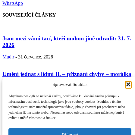
WhatsApp
SOUVISEJÍCÍ ČLÁNKY
Jsou mezi vámi tací, kteří mohou jiné odradit: 31. 7.
2026
Mudir
-
31 července, 2026
Umění jednat s lidmi II. – přiznání chyby – morálka
věřícího a...
Spravovat Souhlas
Mudir
-
24 července, 2026
Abychom poskytli co nejlepší služby, používáme k ukládání a/nebo přístupu k
informacím o zařízení, technologie jako jsou soubory cookies. Souhlas s těmito
technologiemi nám umožní zpracovávat údaje, jako je chování při procházení nebo
Umění jednání s lidmi podle Koránu a sunny: 17. 7.
jedinečná ID na tomto webu. Nesouhlas nebo odvolání souhlasu může nepříznivě
2026
ovlivnit určité vlastnosti a funkce.
Mudir
-
17 července, 2026
Příjmout