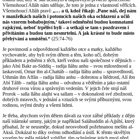
Všemohoucí Alláh nám sděluje, že toto je jedna z vlastností věřících.
Všemohoucí Alláh praví:
„… a ti, kdož říkají: ‚Pane náš, dej nám
v manželkách našich i potomcích našich oka ochlazení a učiň
nás vzorem bohabojným,‘ takoví odměněni budou komnatami
rajskými, neboť trpěliví byli – a setkají se tam s pozdravem i
přivítáním a budou tam nesmrtelní. A jak krásné to bude místo
přebývání a umístění.“
(25:74-76)
Je povinností a odpovědností každého otce a matky, každého
vychovatele, aby byli svým dětem a těm, koho učí, dobrým
příkladem a jedněmi z těch, kteří vedou naši společnost v dějinách –
jako Abú Bakr as-Siddíq – radija lláhu anhu – svou milosrdností a
laskavostí, Omar ibn al-Chattáb – radija lláhu anhu – spravedlností,
Uthmán ibn Affán – radija lláhu anhu – dobrotou a štědrostí, Alí ibn
Abí Tálib – radija lláhu anhu – odvahou a věděním a jako ostatní
druhové svou vírou a správným vedením. V jejich čele stojí náš
Prorok – salla lláhu alajhi wa sallam – v dokonalosti své zbožnosti,
dobrých mravech, v jednání a vztazích se svými příbuznými, svou
rodinou, svými druhy a všemi lidmi.
Je třeba, abychom svým dětem dávali za vzor zářné příklady z dějin
naší islámské ummy, jakým je například Saláhuddín al-Ajjúbí, který
přísahal, že se neusměje, dokud neosvobodí požehnanou mešitu al-
Aksá. Dokázal to díky svému odhodlání a úsilí. K těmto skvělým
vzorům by měla mládež vzhlížet, tím ochráníme jejich mysl před