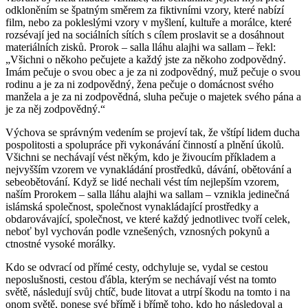
odkloněním se špatným směrem za fiktivními vzory, které nabízí
film, nebo za pokleslými vzory v myšlení, kultuře a morálce, které
rozsévají jed na sociálních sítích s cílem proslavit se a dosáhnout
materiálních zisků. Prorok – salla lláhu alajhi wa sallam – řekl:
„Všichni o někoho pečujete a každý jste za někoho zodpovědný.
Imám pečuje o svou obec a je za ni zodpovědný, muž pečuje o svou
rodinu a je za ni zodpovědný, žena pečuje o domácnost svého
manžela a je za ni zodpovědná, sluha pečuje o majetek svého pána a
je za něj zodpovědný.“
Výchova se správným vedením se projeví tak, že vštípí lidem ducha
pospolitosti a spolupráce při vykonávání činností a plnění úkolů.
Všichni se nechávají vést někým, kdo je živoucím příkladem a
nejvyšším vzorem ve vynakládání prostředků, dávání, obětování a
sebeobětování. Když se lidé nechali vést tím nejlepším vzorem,
naším Prorokem – salla lláhu alajhi wa sallam – vznikla jedinečná
islámská společnost, společnost vynakládající prostředky a
obdarovávající, společnost, ve které každý jednotlivec tvoří celek,
neboť byl vychován podle vznešených, vznosných pokynů a
ctnostné vysoké morálky.
Kdo se odvrací od přímé cesty, odchyluje se, vydal se cestou
neposlušnosti, cestou ďábla, kterým se nechávají vést na tomto
světě, následují svůj chtíč, bude litovat a utrpí škodu na tomto i na
onom světě, ponese své břímě i břímě toho, kdo ho následoval a