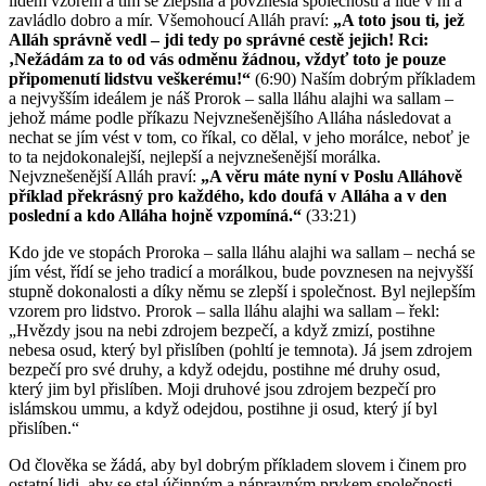
lidem vzorem a tím se zlepšila a povznesla společnosti a lidé v ní a
zavládlo dobro a mír. Všemohoucí Alláh praví:
„A toto jsou ti, jež
Alláh správně vedl – jdi tedy po správné cestě jejich! Rci:
‚Nežádám za to od vás odměnu žádnou, vždyť toto je pouze
připomenutí lidstvu veškerému!“
(6:90) Naším dobrým příkladem
a nejvyšším ideálem je náš Prorok – salla lláhu alajhi wa sallam –
jehož máme podle příkazu Nejvznešenějšího Alláha následovat a
nechat se jím vést v tom, co říkal, co dělal, v jeho morálce, neboť je
to ta nejdokonalejší, nejlepší a nejvznešenější morálka.
Nejvznešenější Alláh praví:
„A věru máte nyní v Poslu Alláhově
příklad překrásný pro každého, kdo doufá v Alláha a v den
poslední a kdo Alláha hojně vzpomíná.“
(33:21)
Kdo jde ve stopách Proroka – salla lláhu alajhi wa sallam – nechá se
jím vést, řídí se jeho tradicí a morálkou, bude povznesen na nejvyšší
stupně dokonalosti a díky němu se zlepší i společnost. Byl nejlepším
vzorem pro lidstvo. Prorok – salla lláhu alajhi wa sallam – řekl:
„Hvězdy jsou na nebi zdrojem bezpečí, a když zmizí, postihne
nebesa osud, který byl přislíben (pohltí je temnota). Já jsem zdrojem
bezpečí pro své druhy, a když odejdu, postihne mé druhy osud,
který jim byl přislíben. Moji druhové jsou zdrojem bezpečí pro
islámskou ummu, a když odejdou, postihne ji osud, který jí byl
přislíben.“
Od člověka se žádá, aby byl dobrým příkladem slovem i činem pro
ostatní lidi, aby se stal účinným a nápravným prvkem společnosti.