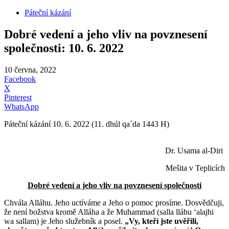
Páteční kázání
Dobré vedení a jeho vliv na povznesení
společnosti: 10. 6. 2022
10 června, 2022
Facebook
X
Pinterest
WhatsApp
Páteční kázání 10. 6. 2022 (11. dhúl qa´da 1443 H)
Dr. Usama al-Diri
Mešita v Teplicích
Dobré vedení a jeho vliv na povznesení společnosti
Chvála Alláhu. Jeho uctíváme a Jeho o pomoc prosíme. Dosvědčuji,
že není božstva kromě Alláha a že Muhammad (salla lláhu ʻalajhi
wa sallam) je Jeho služebník a posel.
„Vy, kteří jste uvěřili,