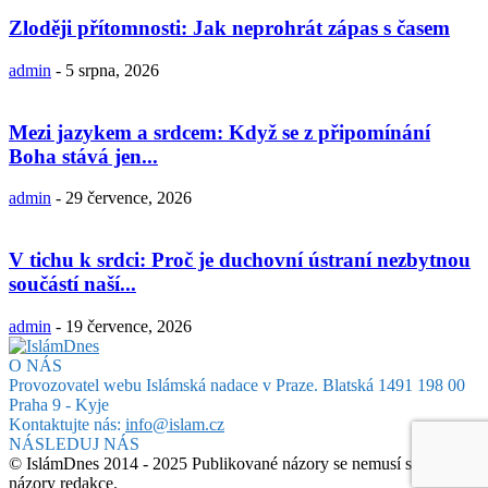
Zloději přítomnosti: Jak neprohrát zápas s časem
admin
-
5 srpna, 2026
Mezi jazykem a srdcem: Když se z připomínání
Boha stává jen...
admin
-
29 července, 2026
V tichu k srdci: Proč je duchovní ústraní nezbytnou
součástí naší...
admin
-
19 července, 2026
O NÁS
Provozovatel webu Islámská nadace v Praze. Blatská 1491 198 00
Praha 9 - Kyje
Kontaktujte nás:
info@islam.cz
NÁSLEDUJ NÁS
© IslámDnes 2014 - 2025 Publikované názory se nemusí shodovat s
názory redakce.