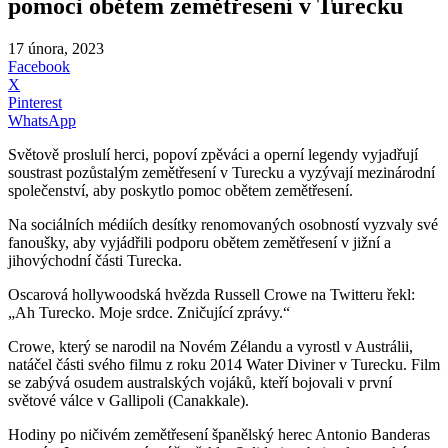
pomoci obětem zemětřesení v Turecku
17 února, 2023
Facebook
X
Pinterest
WhatsApp
Světově proslulí herci, popoví zpěváci a operní legendy vyjadřují
soustrast pozůstalým zemětřesení v Turecku a vyzývají mezinárodní
společenství, aby poskytlo pomoc obětem zemětřesení.
Na sociálních médiích desítky renomovaných osobností vyzvaly své
fanoušky, aby vyjádřili podporu obětem zemětřesení v jižní a
jihovýchodní části Turecka.
Oscarová hollywoodská hvězda Russell Crowe na Twitteru řekl:
„Ah Turecko. Moje srdce. Zničující zprávy.“
Crowe, který se narodil na Novém Zélandu a vyrostl v Austrálii,
natáčel části svého filmu z roku 2014 Water Diviner v Turecku. Film
se zabývá osudem australských vojáků, kteří bojovali v první
světové válce v Gallipoli (Canakkale).
Hodiny po ničivém zemětřesení španělský herec Antonio Banderas