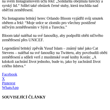
na svém Instagramovém účtu řekl: „Solidarita obejmula turecký a
syrský lid.“ Sdílel také obrázek černé stuhy, která truchlila nad
oběťmi zemětřesení.
Na Instagramu britský herec Orlando Bloom vyjádřil svůj smutek
obětem a řekl: “Moje srdce se zlomilo pro všechny postižené
ničivým zemětřesením v Sýrii a Turecku.”
Bloom také naléhal na své fanoušky, aby podpořili oběti ničivého
zemětřesení přes UNICEF.
Legendární britský zpěvák Yusuf Islam – známý také jako Cat
Stevens – naléhal na své fanoušky na Twitteru, aby povzbudili oběti
zemětřesení a sdíleli verš z muslimské svaté knihy Korán: „A
kdokoli zachrání život jednoho, bude to, jako by zachránil život
celého lidstva.“
Facebook
X
Pinterest
WhatsApp
SOUVISEJÍCÍ ČLÁNKY