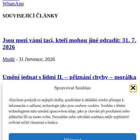
WhatsApp
SOUVISEJÍCÍ ČLÁNKY
Jsou mezi vámi tací, kteří mohou jiné odradit: 31. 7.
2026
Mudir
-
31 července, 2026
Umění jednat s lidmi II. – přiznání chyby – morálka
věřícího a...
Spravovat Souhlas
Mudir
-
24 července, 2026
Abychom poskytli co nejlepší služby, používáme k ukládání a/nebo přístupu k
informacím o zařízení, technologie jako jsou soubory cookies. Souhlas s těmito
technologiemi nám umožní zpracovávat údaje, jako je chování při procházení nebo
Umění jednání s lidmi podle Koránu a sunny: 17. 7.
jedinečná ID na tomto webu. Nesouhlas nebo odvolání souhlasu může nepříznivě
2026
ovlivnit určité vlastnosti a funkce.
Mudir
-
17 července, 2026