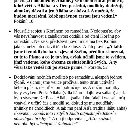
pravil:
„O modlitebny Alláhovy se mohou starat jedině ti,
kdož věří v Alláha a v Den poslední, modlitby dodržují,
almužny dávají a jen Alláha se obávají. A možná, že
budou mezi těmi, kdož správnou cestou jsou vedení.“
Pokání, 18
Neustálé sepjetí s Koránem po ramadánu. Nedopusťte, aby
vás nevšímavost a zahálčivost oddálila od čtení Koránu po
ramadánu. Nelze si představit život muslima bez Koránu,
jako si nelze představit tělo bez duše. Alláh pravil:
„A takto
jsme ti vnukli ducha ze zjevení Svého, předtím jsi neznal,
co je to Písmo a co je to víra, avšak učinili jsme to světlem,
jímž vedeme, koho chceme ze služebníků Svých. A ty
věru také vedeš lidi po stezce přímé.“
Porada, 52
Dodržování nočních modliteb po ramadánu, alespoň jednou
týdně. Všichni jsme velice prožívali tento druh uctívání
během půstu, nechť v tom pokračujeme. A noční modlitby
byly zvykem Posla Alláha (salla lláhu ʻalajhi wa sallam) a jak
bylo stvrzeno, že Posel Alláha (salla lláhu ʻalajhi wa sallam))
vstával v určitý čas a modlil se, dokud se mu neudělaly
trhlinky na chodidlech. A tak mu paní Áiša (radhia lláhu anha)
říkávala:
„Konáš toto i když ti Alláh odpustil předchozí i
následující hříchy?“
A on jí odpovídal:
„Áišo, cožpak
nemohu být vděčným služebníkem?“