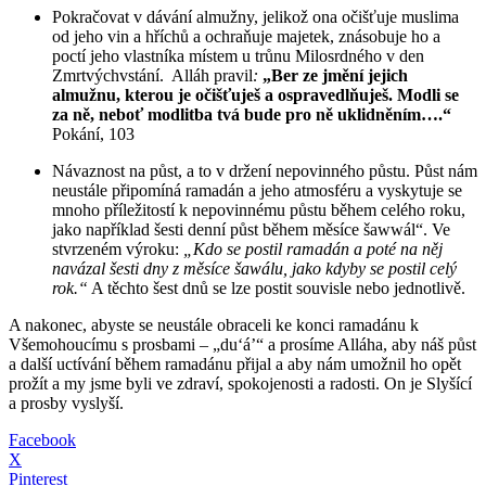
Pokračovat v dávání almužny, jelikož ona očišťuje muslima
od jeho vin a hříchů a ochraňuje majetek, znásobuje ho a
poctí jeho vlastníka místem u trůnu Milosrdného v den
Zmrtvýchvstání. Alláh pravil
:
„Ber ze jmění jejich
almužnu, kterou je očišťuješ a ospravedlňuješ. Modli se
za ně, neboť modlitba tvá bude pro ně uklidněním….“
Pokání, 103
Návaznost na půst, a to v držení nepovinného půstu. Půst nám
neustále připomíná ramadán a jeho atmosféru a vyskytuje se
mnoho příležitostí k nepovinnému půstu během celého roku,
jako například šesti denní půst během měsíce šawwál“. Ve
stvrzeném výroku:
„Kdo se postil ramadán a poté na něj
navázal šesti dny z měsíce šawálu, jako kdyby se postil celý
rok.“
A těchto šest dnů se lze postit souvisle nebo jednotlivě.
A nakonec, abyste se neustále obraceli ke konci ramadánu k
Všemohoucímu s prosbami – „du‘á’“ a prosíme Alláha, aby náš půst
a další uctívání během ramadánu přijal a aby nám umožnil ho opět
prožít a my jsme byli ve zdraví, spokojenosti a radosti. On je Slyšící
a prosby vyslyší.
Facebook
X
Pinterest