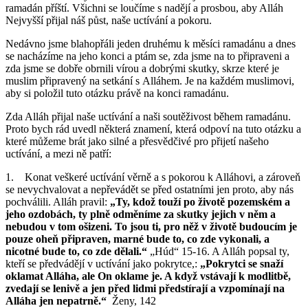
ramadán příští. Všichni se loučíme s nadějí a prosbou, aby Alláh
Nejvyšší přijal náš půst, naše uctívání a pokoru.
Nedávno jsme blahopřáli jeden druhému k měsíci ramadánu a dnes
se nacházíme na jeho konci a ptám se, zda jsme na to připraveni a
zda jsme se dobře obrnili vírou a dobrými skutky, skrze které je
muslim připravený na setkání s Alláhem. Je na každém muslimovi,
aby si položil tuto otázku právě na konci ramadánu.
Zda Alláh přijal naše uctívání a naši soutěživost během ramadánu.
Proto bych rád uvedl některá znamení, která odpoví na tuto otázku a
které můžeme brát jako silné a přesvědčivé pro přijetí našeho
uctívání, a mezi ně patří:
1. Konat veškeré uctívání věrně a s pokorou k Alláhovi, a zároveň
se nevychvalovat a nepřevádět se před ostatními jen proto, aby nás
pochválili. Alláh pravil:
„Ty, kdož touží po životě pozemském a
jeho ozdobách, ty plně odměníme za skutky jejich v něm a
nebudou v tom ošizeni. To jsou ti, pro něž v životě budoucím je
pouze oheň připraven, marné bude to, co zde vykonali, a
nicotné bude to, co zde dělali.“
„Húd“ 15-16. A Alláh popsal ty,
kteří se předvádějí v uctívání jako pokrytce,:
„Pokrytci se snaží
oklamat Alláha, ale On oklame je. A když vstávají k modlitbě,
zvedají se lenivě a jen před lidmi předstírají a vzpomínají na
Alláha jen nepatrně.“
Ženy, 142