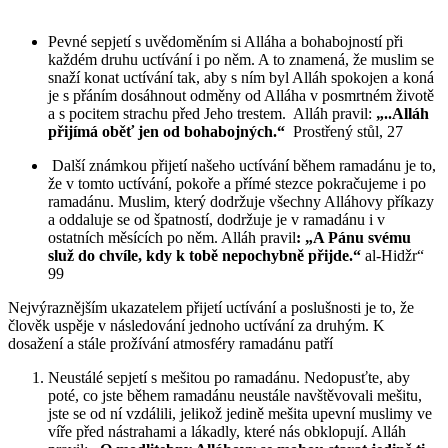
Pevné sepjetí s uvědoměním si Alláha a bohabojností při
každém druhu uctívání i po něm. A to znamená, že muslim se
snaží konat uctívání tak, aby s ním byl Alláh spokojen a koná
je s přáním dosáhnout odměny od Alláha v posmrtném životě
a s pocitem strachu před Jeho trestem. Alláh pravil:
„..Alláh
přijímá oběť jen od bohabojných.“
Prostřený stůl, 27
Další známkou přijetí našeho uctívání během ramadánu je to,
že v tomto uctívání, pokoře a přímé stezce pokračujeme i po
ramadánu. Muslim, který dodržuje všechny Alláhovy příkazy
a oddaluje se od špatností, dodržuje je v ramadánu i v
ostatních měsících po něm. Alláh pravil
: „A Pánu svému
služ do chvíle, kdy k tobě nepochybně přijde.“
al-Hidžr“
99
Nejvýraznějším ukazatelem přijetí uctívání a poslušnosti je to, že
člověk uspěje v následování jednoho uctívání za druhým. K
dosažení a stále prožívání atmosféry ramadánu patří
Neustálé sepjetí s mešitou po ramadánu. Nedopusťte, aby
poté, co jste během ramadánu neustále navštěvovali mešitu,
jste se od ní vzdálili, jelikož jedině mešita upevní muslimy ve
víře před nástrahami a lákadly, které nás obklopují. Alláh