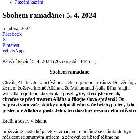
Páteční kázání
Sbohem ramadáne: 5. 4. 2024
5 dubna, 2024
Facebook
X
Pinterest
WhatsApp
Páteční kázání 5. 4. 2024 (26. ramadán 1445 H)
Sbohem ramadáne
Chvála Alláhu. Jeho uctíváme a Jeho o pomoc prosíme. Dosvědčuji,
že není božstva kromě Alláha a že Muhammad (salla lláhu ʻalajhi
wa sallam) je Jeho služebník a posel.
„Vy, kteří jste uvěřili,
chraňte se před trestem Alláha a říkejte slova správná! On
napraví vám vaše skutky a odpustí vám vaše hříchy; a ten, kdo
poslechne Alláha a posla Jeho, ten dosáhne nesmírného vítězství
Bratři a sestry v Islámu,
prožíváme poslední pátek v ramadánu a loučíme se s tímto drahým
měsícem se smutným srdcem, a zároveň se již teď těšíme na