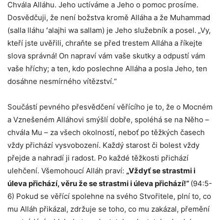
Chvála Alláhu. Jeho uctíváme a Jeho o pomoc prosíme.
Dosvědčuji, že není božstva kromě Alláha a že Muhammad
(salla lláhu ʻalajhi wa sallam) je Jeho služebník a posel.
„Vy,
kteří jste uvěřili, chraňte se před trestem Alláha a říkejte
slova správná! On napraví vám vaše skutky a odpustí vám
vaše hříchy; a ten, kdo poslechne Alláha a posla Jeho, ten
dosáhne nesmírného vítězství.“
Součástí pevného přesvědčení věřícího je to, že o Mocném
a Vznešeném Alláhovi smýšlí dobře, spoléhá se na Něho –
chvála Mu – za všech okolností, neboť po těžkých časech
vždy přichází vysvobození. Každý starost či bolest vždy
přejde a nahradí ji radost. Po každé těžkosti přichází
ulehčení. Všemohoucí Alláh praví:
„Vždyť se strastmi i
úleva přichází, věru že se strastmi i úleva přichází!“
(94:5-
6) Pokud se věřící spolehne na svého Stvořitele, plní to, co
mu Alláh přikázal, zdržuje se toho, co mu zakázal, přemění