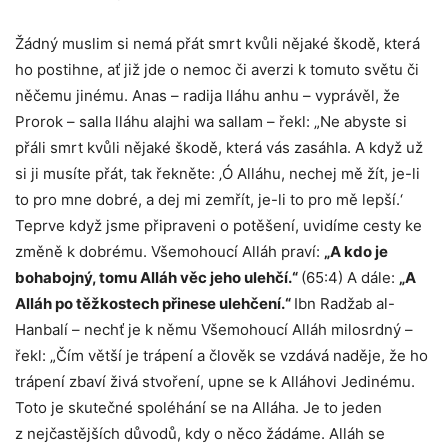
Žádný muslim si nemá přát smrt kvůli nějaké škodě, která
ho postihne, ať již jde o nemoc či averzi k tomuto světu či
něčemu jinému. Anas – radija lláhu anhu – vyprávěl, že
Prorok – salla lláhu alajhi wa sallam – řekl: „Ne abyste si
přáli smrt kvůli nějaké škodě, která vás zasáhla. A když už
si ji musíte přát, tak řekněte: ‚Ó Alláhu, nechej mě žít, je-li
to pro mne dobré, a dej mi zemřít, je-li to pro mě lepší.‘
Teprve když jsme připraveni o potěšení, uvidíme cesty ke
změně k dobrému. Všemohoucí Alláh praví:
„A kdo je
bohabojný, tomu Alláh věc jeho ulehčí.“
(65:4) A dále:
„A
Alláh po těžkostech přinese ulehčení.“
Ibn Radžab al-
Hanbalí – nechť je k němu Všemohoucí Alláh milosrdný –
řekl: „Čím větší je trápení a člověk se vzdává naděje, že ho
trápení zbaví živá stvoření, upne se k Alláhovi Jedinému.
Toto je skutečné spoléhání se na Alláha. Je to jeden
z nejčastějších důvodů, kdy o něco žádáme. Alláh se