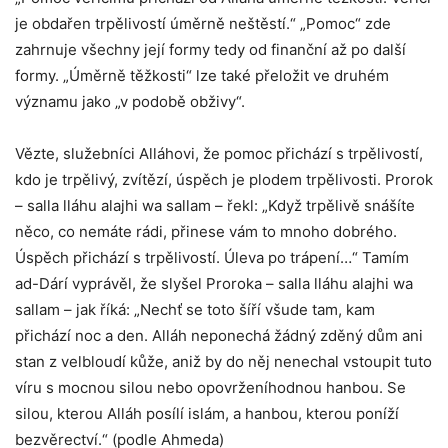
je obdařen trpělivostí úměrně neštěstí.“ „Pomoc“ zde
zahrnuje všechny její formy tedy od finanční až po další
formy. „Úměrně těžkosti“ lze také přeložit ve druhém
významu jako „v podobě obživy“.
Vězte, služebníci Alláhovi, že pomoc přichází s trpělivostí,
kdo je trpělivý, zvítězí, úspěch je plodem trpělivosti. Prorok
– salla lláhu alajhi wa sallam – řekl: „Když trpělivě snášíte
něco, co nemáte rádi, přinese vám to mnoho dobrého.
Úspěch přichází s trpělivostí. Úleva po trápení…“ Tamím
ad-Dárí vyprávěl, že slyšel Proroka – salla lláhu alajhi wa
sallam – jak říká: „Nechť se toto šíří všude tam, kam
přichází noc a den. Alláh neponechá žádný zděný dům ani
stan z velbloudí kůže, aniž by do něj nenechal vstoupit tuto
víru s mocnou silou nebo opovrženíhodnou hanbou. Se
silou, kterou Alláh posílí islám, a hanbou, kterou poníží
bezvěrectví.“ (podle Ahmeda)