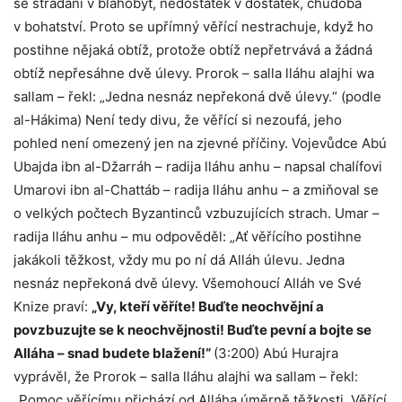
se strádání v blahobyt, nedostatek v dostatek, chudoba
v bohatství. Proto se upřímný věřící nestrachuje, když ho
postihne nějaká obtíž, protože obtíž nepřetrvává a žádná
obtíž nepřesáhne dvě úlevy. Prorok – salla lláhu alajhi wa
sallam – řekl: „Jedna nesnáz nepřekoná dvě úlevy.“ (podle
al-Hákima) Není tedy divu, že věřící si nezoufá, jeho
pohled není omezený jen na zjevné příčiny. Vojevůdce Abú
Ubajda ibn al-Džarráh – radija lláhu anhu – napsal chalífovi
Umarovi ibn al-Chattáb – radija lláhu anhu – a zmiňoval se
o velkých počtech Byzantinců vzbuzujících strach. Umar –
radija lláhu anhu – mu odpověděl: „Ať věřícího postihne
jakákoli těžkost, vždy mu po ní dá Alláh úlevu. Jedna
nesnáz nepřekoná dvě úlevy. Všemohoucí Alláh ve Své
Knize praví:
„Vy, kteří věříte! Buďte neochvějní a
povzbuzujte se k neochvějnosti! Buďte pevní a bojte se
Alláha – snad budete blažení!“
(3:200) Abú Hurajra
vyprávěl, že Prorok – salla lláhu alajhi wa sallam – řekl:
„Pomoc věřícímu přichází od Alláha úměrně těžkosti. Věřící