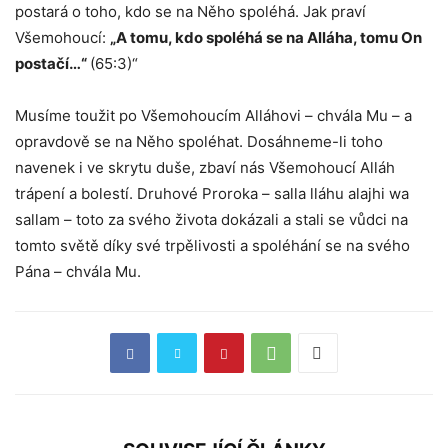
postará o toho, kdo se na Něho spoléhá. Jak praví
Všemohoucí:
„A tomu, kdo spoléhá se na Alláha, tomu On
postačí…“
(65:3)“
Musíme toužit po Všemohoucím Alláhovi – chvála Mu – a
opravdově se na Něho spoléhat. Dosáhneme-li toho
navenek i ve skrytu duše, zbaví nás Všemohoucí Alláh
trápení a bolestí. Druhové Proroka – salla lláhu alajhi wa
sallam – toto za svého života dokázali a stali se vůdci na
tomto světě díky své trpělivosti a spoléhání se na svého
Pána – chvála Mu.