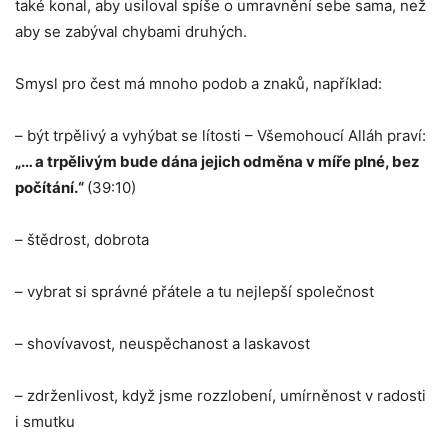
také konal, aby usiloval spíše o umravnění sebe sama, než
aby se zabýval chybami druhých.
Smysl pro čest má mnoho podob a znaků, například:
– být trpělivý a vyhýbat se lítosti – Všemohoucí Alláh praví:
„… a trpělivým bude dána jejich odměna v míře plné, bez
počítání.“
(39:10)
– štědrost, dobrota
– vybrat si správné přátele a tu nejlepší společnost
– shovívavost, neuspěchanost a laskavost
– zdrženlivost, když jsme rozzlobení, umírněnost v radosti
i smutku