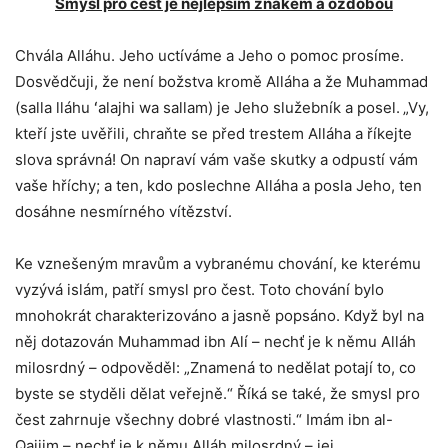
Smysl pro čest je nejlepším znakem a ozdobou
Chvála Alláhu. Jeho uctíváme a Jeho o pomoc prosíme.
Dosvědčuji, že není božstva kromě Alláha a že Muhammad
(salla lláhu ʻalajhi wa sallam) je Jeho služebník a posel.
„Vy,
kteří jste uvěřili, chraňte se před trestem Alláha a říkejte
slova správná! On napraví vám vaše skutky a odpustí vám
vaše hříchy; a ten, kdo poslechne Alláha a posla Jeho, ten
dosáhne nesmírného vítězství.
Ke vznešeným mravům a vybranému chování, ke kterému
vyzývá islám, patří smysl pro čest. Toto chování bylo
mnohokrát charakterizováno a jasně popsáno. Když byl na
něj dotazován Muhammad ibn Alí – nechť je k němu Alláh
milosrdný – odpověděl: „Znamená to nedělat potají to, co
byste se styděli dělat veřejně.“ Říká se také, že smysl pro
čest zahrnuje všechny dobré vlastnosti.“ Imám ibn al-
Qajjim – nechť je k němu Alláh milosrdný – jej