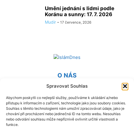
Umění jednání s lidmi podle
Koránu a sunny: 17. 7. 2026
Mudir
-
17 července, 2026
O NÁS
Spravovat Souhlas
Provozovatel webu Islámská nadace v Praze. Blatská 1491
198 00 Praha 9 - Kyje
Abychom poskytli co nejlepší služby, používáme k ukládání a/nebo
přístupu k informacím o zařízení, technologie jako jsou soubory cookies.
Kontaktujte nás:
info@islam.cz
Souhlas s těmito technologiemi nám umožní zpracovávat údaje, jako je
chování při procházení nebo jedinečná ID na tomto webu. Nesouhlas
nebo odvolání souhlasu může nepříznivě ovlivnit určité vlastnosti a
NÁSLEDUJ NÁS
funkce.