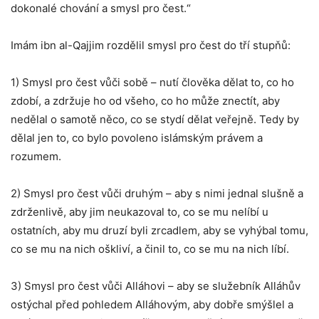
dokonalé chování a smysl pro čest.“
Imám ibn al-Qajjim rozdělil smysl pro čest do tří stupňů:
1) Smysl pro čest vůči sobě – nutí člověka dělat to, co ho
zdobí, a zdržuje ho od všeho, co ho může znectít, aby
nedělal o samotě něco, co se stydí dělat veřejně. Tedy by
dělal jen to, co bylo povoleno islámským právem a
rozumem.
2) Smysl pro čest vůči druhým – aby s nimi jednal slušně a
zdrženlivě, aby jim neukazoval to, co se mu nelíbí u
ostatních, aby mu druzí byli zrcadlem, aby se vyhýbal tomu,
co se mu na nich oškliví, a činil to, co se mu na nich líbí.
3) Smysl pro čest vůči Alláhovi – aby se služebník Alláhův
ostýchal před pohledem Alláhovým, aby dobře smýšlel a