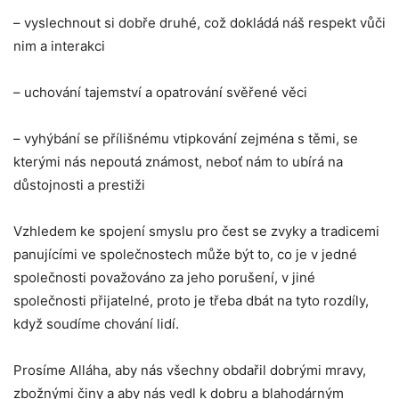
– vyslechnout si dobře druhé, což dokládá náš respekt vůči
nim a interakci
– uchování tajemství a opatrování svěřené věci
– vyhýbání se přílišnému vtipkování zejména s těmi, se
kterými nás nepoutá známost, neboť nám to ubírá na
důstojnosti a prestiži
Vzhledem ke spojení smyslu pro čest se zvyky a tradicemi
panujícími ve společnostech může být to, co je v jedné
společnosti považováno za jeho porušení, v jiné
společnosti přijatelné, proto je třeba dbát na tyto rozdíly,
když soudíme chování lidí.
Prosíme Alláha, aby nás všechny obdařil dobrými mravy,
zbožnými činy a aby nás vedl k dobru a blahodárným