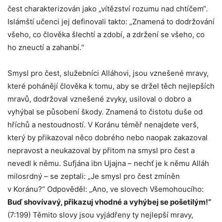
čest charakterizován jako „vítězství rozumu nad chtíčem“.
Islámští učenci jej definovali takto: „Znamená to dodržování
všeho, co člověka šlechtí a zdobí, a zdržení se všeho, co
ho zneuctí a zahanbí.“
Smysl pro čest, služebníci Alláhovi, jsou vznešené mravy,
které pohánějí člověka k tomu, aby se držel těch nejlepších
mravů, dodržoval vznešené zvyky, usiloval o dobro a
vyhýbal se působení škody. Znamená to čistotu duše od
hříchů a nestoudností. V Koránu téměř nenajdete verš,
který by přikazoval něco dobrého nebo naopak zakazoval
nepravost a neukazoval by přitom na smysl pro čest a
nevedl k němu. Sufjána ibn Ujajna – nechť je k němu Alláh
milosrdný – se zeptali: „Je smysl pro čest zmíněn
v Koránu?“ Odpověděl: „Ano, ve slovech Všemohoucího:
Buď shovívavý, přikazuj vhodné a vyhýbej se pošetilým!“
(7:199) Těmito slovy jsou vyjádřeny ty nejlepší mravy,