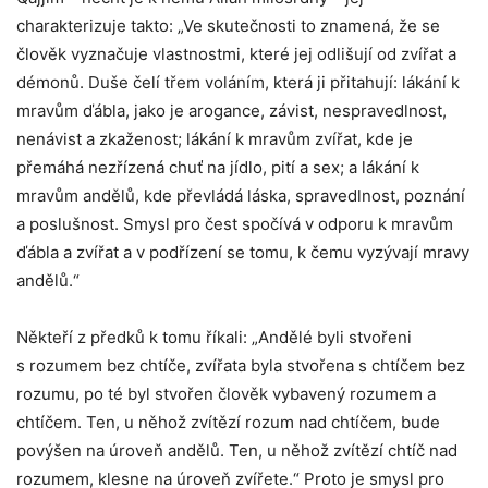
charakterizuje takto: „Ve skutečnosti to znamená, že se
člověk vyznačuje vlastnostmi, které jej odlišují od zvířat a
démonů. Duše čelí třem voláním, která ji přitahují: lákání k
mravům ďábla, jako je arogance, závist, nespravedlnost,
nenávist a zkaženost; lákání k mravům zvířat, kde je
přemáhá nezřízená chuť na jídlo, pití a sex; a lákání k
mravům andělů, kde převládá láska, spravedlnost, poznání
a poslušnost. Smysl pro čest spočívá v odporu k mravům
ďábla a zvířat a v podřízení se tomu, k čemu vyzývají mravy
andělů.“
Někteří z předků k tomu říkali: „Andělé byli stvořeni
s rozumem bez chtíče, zvířata byla stvořena s chtíčem bez
rozumu, po té byl stvořen člověk vybavený rozumem a
chtíčem. Ten, u něhož zvítězí rozum nad chtíčem, bude
povýšen na úroveň andělů. Ten, u něhož zvítězí chtíč nad
rozumem, klesne na úroveň zvířete.“ Proto je smysl pro