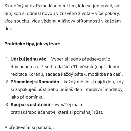
Skutečný vítěz Ramadánu není ten, kdo se jen postil, ale
ten, kdo si odnesl novou vizi svého života – více pokory,
více soucitu, více vědomí Alláhovy přítomnosti v každém
dni.
Praktické tipy, jak vytrvat:
Udržuj jednu věc
– Vyber si jedno předsevzetí z
Ramadánu a drž se ho dalších 11 měsíců (např. denní
recitace Koránu, sadaqa každý pátek, modlitba na čas).
Připomínej si Ramadán
– každý měsíc si najdi den, kdy
si zopakuješ půst nebo uděláš den intenzivní modlitby,
jako připomínku.
Spoj se s ostatními
– vytvářej malá
bratrská/společenství, která si pomáhají růst.
A především si pamatuj: