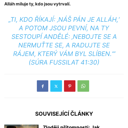
Alláh miluje ty, kdo jsou vytrvalí.
„TI, KDO ŘÍKAJÍ: ‚NÁŠ PÁN JE ALLÁH,‘
A POTOM JSOU PEVNÍ, NA TY
SESTOUPÍ ANDĚLÉ: ‚NEBOJTE SE A
NERMUŤTE SE, A RADUJTE SE
RÁJEM, KTERÝ VÁM BYL SLÍBEN.‘“
(SÚRA FUSSILAT 41:30)
SOUVISEJÍCÍ ČLÁNKY
Zloději přítomnosti: Jak