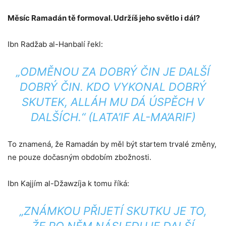
Měsíc Ramadán tě formoval. Udržíš jeho světlo i dál?
Ibn Radžab al-Hanbalí řekl:
„ODMĚNOU ZA DOBRÝ ČIN JE DALŠÍ
DOBRÝ ČIN. KDO VYKONAL DOBRÝ
SKUTEK, ALLÁH MU DÁ ÚSPĚCH V
DALŠÍCH.“ (
LATA’IF AL-MA’ARIF
)
To znamená, že Ramadán by měl být startem trvalé změny,
ne pouze dočasným obdobím zbožnosti.
Ibn Kajjím al-Džawzíja k tomu říká:
„ZNÁMKOU PŘIJETÍ SKUTKU JE TO,