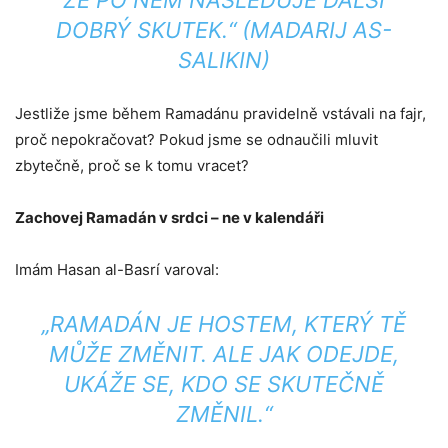
ŽE PO NĚM NÁSLEDUJE DALŠÍ
DOBRÝ SKUTEK.“ (
MADARIJ AS-
SALIKIN
)
Jestliže jsme během Ramadánu pravidelně vstávali na fajr,
proč nepokračovat? Pokud jsme se odnaučili mluvit
zbytečně, proč se k tomu vracet?
Zachovej Ramadán v srdci – ne v kalendáři
Imám Hasan al-Basrí varoval:
„RAMADÁN JE HOSTEM, KTERÝ TĚ
MŮŽE ZMĚNIT. ALE JAK ODEJDE,
UKÁŽE SE, KDO SE SKUTEČNĚ
ZMĚNIL.“