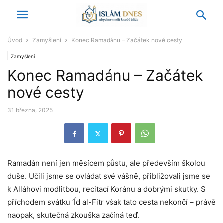
Úvod
Zamyšlení
Konec Ramadánu – Začátek nové cesty
Zamyšlení
Konec Ramadánu – Začátek
nové cesty
31 března, 2025
Ramadán není jen měsícem půstu, ale především školou
duše. Učili jsme se ovládat své vášně, přibližovali jsme se
k Alláhovi modlitbou, recitací Koránu a dobrými skutky. S
příchodem svátku ‘Íd al-Fitr však tato cesta nekončí – právě
naopak, skutečná zkouška začíná teď.