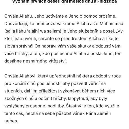
Význam prvních deseti dní měsíce dhú al-hidždža
Chvála Alláhu. Jeho uctíváme a Jeho o pomoc prosíme.
Dosvědčuji, že není božstva kromě Alláha a že Muhammad
(salla lláhu ʻalajhi wa sallam) je Jeho služebník a posel.
„Vy,
kteří jste uvěřili, chraňte se před trestem Alláha a říkejte
slova správná! On napraví vám vaše skutky a odpustí vám
vaše hříchy; a ten, kdo poslechne Alláha a posla Jeho, ten
dosáhne nesmírného vítězství.
Chvála Alláhovi, který upřednostnil některá období v roce
pro konání činů poslušnosti, aby pozvedl věřící na
stupních, dal jim příležitost vykonávat během nich více
zbožných činů a odčinit hříchy, klopýtnutí, aby byly
vyslyšeny prosebné modlitby. Šťastný je ten, kdo využije
tento čas, nechá na sebe působit vánek Pána Země i
nebes.