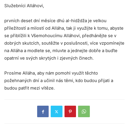
Služebníci Alláhovi,
prvních deset dní měsíce dhú al-hidždža je velkou
příležitostí a milostí od Alláha, tak ji využijte k tomu, abyste
se přiblížili k Všemohoucímu Alláhovi, předhánějte se v
dobrých skutcích, soutěžte v poslušnosti, více vzpomínejte
na Alláha a modlete se, mluvte a jednejte dobře a buďte
opatrní ve svých skrytých i zjevných činech.
Prosíme Alláha, aby nám pomohl využít těchto
požehnaných dní a učinil nás těmi, kdo budou přijati a
budou patřit mezi vítěze.