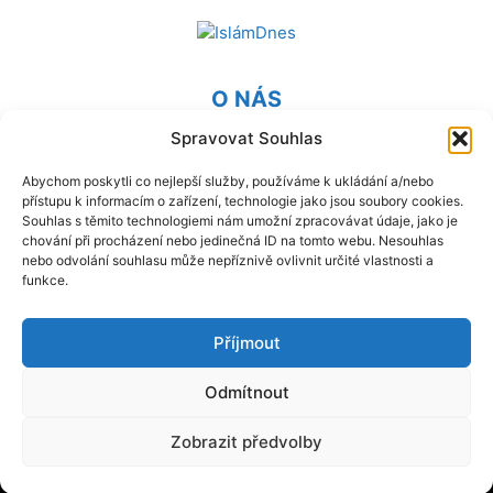
O NÁS
Spravovat Souhlas
Provozovatel webu Islámská nadace v Praze. Blatská 1491
198 00 Praha 9 - Kyje
Abychom poskytli co nejlepší služby, používáme k ukládání a/nebo
přístupu k informacím o zařízení, technologie jako jsou soubory cookies.
Kontaktujte nás:
info@islam.cz
Souhlas s těmito technologiemi nám umožní zpracovávat údaje, jako je
chování při procházení nebo jedinečná ID na tomto webu. Nesouhlas
nebo odvolání souhlasu může nepříznivě ovlivnit určité vlastnosti a
NÁSLEDUJ NÁS
funkce.
Příjmout
Odmítnout
© IslámDnes 2014 - 2025 Publikované názory se nemusí
Zobrazit předvolby
shodovat s názory redakce.