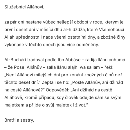
Služebníci Alláhovi,
za pár dní nastane vůbec nejlepší období v roce, kterým je
první deset dní v měsíci dhú al-hidždža, které Všemohoucí
Alláh upřednostnil nade všemi ostatními dny, a zbožné činy
vykonané v těchto dnech jsou více odměněny.
Al-Buchárí tradoval podle Ibn Abbáse – radija lláhu anhumá
– že Posel Alláhův – salla lláhu alajhi wa sallam – řekl:
„Není Alláhovi milejších dní pro konání zbožných činů než
těchto deset dní.“ Zeptali se ho: „Posle Alláhův, ani džihád
na cestě Alláhově?“ Odpověděl: „Ani džihád na cestě
Alláhově, kromě případu, kdy člověk odejde sám se svým
majetkem a přijde o svůj majetek i život.“
Bratři a sestry,