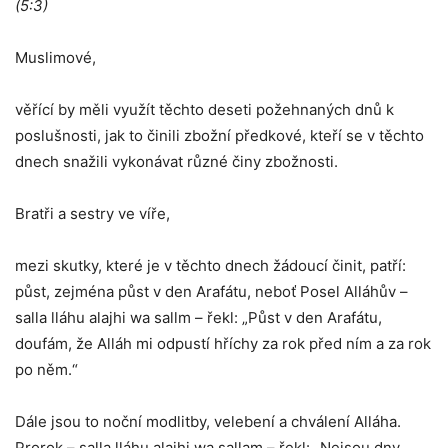
(5:3)
Muslimové,
věřící by měli využít těchto deseti požehnaných dnů k
poslušnosti, jak to činili zbožní předkové, kteří se v těchto
dnech snažili vykonávat různé činy zbožnosti.
Bratři a sestry ve víře,
mezi skutky, které je v těchto dnech žádoucí činit, patří:
půst, zejména půst v den Arafátu, neboť Posel Alláhův –
salla lláhu alajhi wa sallm – řekl: „Půst v den Arafátu,
doufám, že Alláh mi odpustí hříchy za rok před ním a za rok
po něm.“
Dále jsou to noční modlitby, velebení a chválení Alláha.
Prorok – salla lláhu alajhi wa sallam – řekl: „Nejsou dny,