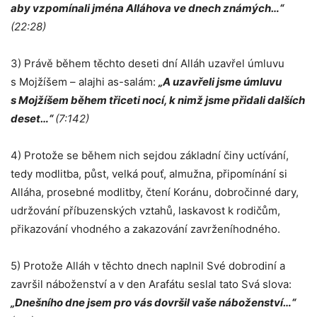
aby vzpomínali jména Alláhova ve dnech známých…“
(22:28)
3) Právě během těchto deseti dní Alláh uzavřel úmluvu
s Mojžíšem – alajhi as-salám:
„A uzavřeli jsme úmluvu
s Mojžíšem během třiceti nocí, k nimž jsme přidali dalších
deset…“
(7:142)
4) Protože se během nich sejdou základní činy uctívání,
tedy modlitba, půst, velká pouť, almužna, připomínání si
Alláha, prosebné modlitby, čtení Koránu, dobročinné dary,
udržování příbuzenských vztahů, laskavost k rodičům,
přikazování vhodného a zakazování zavrženíhodného.
5) Protože Alláh v těchto dnech naplnil Své dobrodiní a
završil náboženství a v den Arafátu seslal tato Svá slova:
„Dnešního dne jsem pro vás dovršil vaše náboženství…“