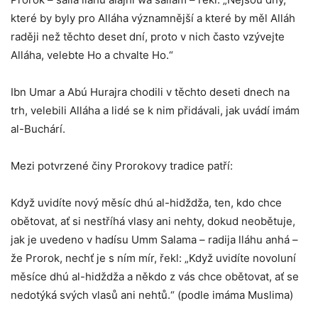
které by byly pro Alláha významnější a které by měl Alláh
raději než těchto deset dní, proto v nich často vzývejte
Alláha, velebte Ho a chvalte Ho.“
Ibn Umar a Abú Hurajra chodili v těchto deseti dnech na
trh, velebili Alláha a lidé se k nim přidávali, jak uvádí imám
al-Buchárí.
Mezi potvrzené činy Prorokovy tradice patří:
Když uvidíte nový měsíc dhú al-hidždža, ten, kdo chce
obětovat, ať si nestříhá vlasy ani nehty, dokud neobětuje,
jak je uvedeno v hadísu Umm Salama – radija lláhu anhá –
že Prorok, nechť je s ním mír, řekl: „Když uvidíte novoluní
měsíce dhú al-hidždža a někdo z vás chce obětovat, ať se
nedotýká svých vlasů ani nehtů.“ (podle imáma Muslima)