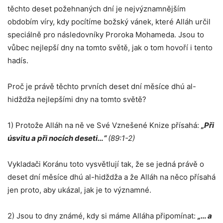
těchto deset požehnaných dní je nejvýznamnějším
obdobím víry, kdy pocítíme božský vánek, které Alláh určil
speciálně pro následovníky Proroka Mohameda. Jsou to
vůbec nejlepší dny na tomto světě, jak o tom hovoří i tento
hadís.
Proč je právě těchto prvních deset dní měsíce dhú al-
hidždža nejlepšími dny na tomto světě?
1) Protože Alláh na ně ve Své Vznešené Knize přísahá:
„Při
úsvitu a při nocích deseti…“
(89:1-2)
Vykladači Koránu toto vysvětlují tak, že se jedná právě o
deset dní měsíce dhú al-hidždža a že Alláh na něco přísahá
jen proto, aby ukázal, jak je to významné.
2) Jsou to dny známé, kdy si máme Alláha připomínat:
„… a