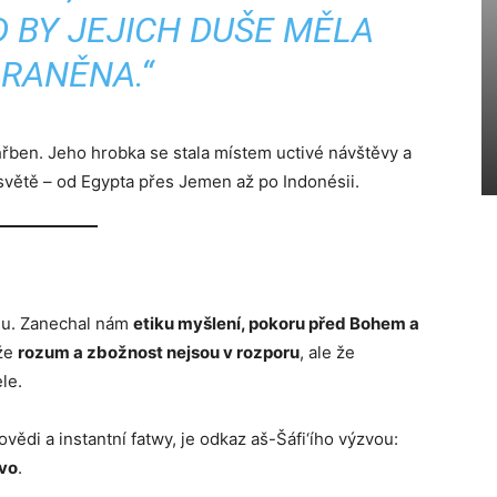
 BY JEJICH DUŠE MĚLA
 RANĚNA.“
hřben. Jeho hrobka se stala místem uctivé návštěvy a
světě – od Egypta přes Jemen až po Indonésii.
odu. Zanechal nám
etiku myšlení, pokoru před Bohem a
 že
rozum a zbožnost nejsou v rozporu
, ale že
le.
ědi a instantní fatwy, je odkaz aš-Šáfi‘ího výzvou:
ovo
.