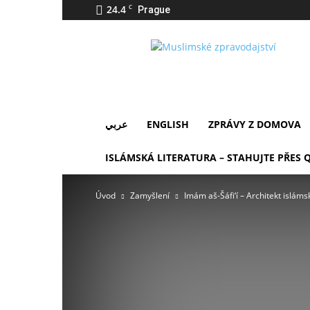
24.4
C
Prague
IslámDnes
عربي
ENGLISH
ZPRÁVY Z DOMOVA
ISLÁMSKÁ LITERATURA – STAHUJTE PŘES 
Úvod
Zamyšlení
Imám aš-Šáfi‘í – Architekt islám