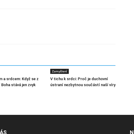
Zamyšlení
m a srdcem: Když se z
V tichu k srdci: Proč je duchovní
 Boha stává jen zvyk
ústraní nezbytnou součástí naší víry
NÁS
N