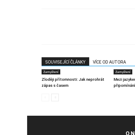
SOUVISEJÍCÍ ČLÁNKY
VÍCE OD AUTORA
Zamyšlení
Zamyšlení
Zloději přítomnosti: Jak neprohrát
Mezi jazyke
zápas s časem
připomínání
O 