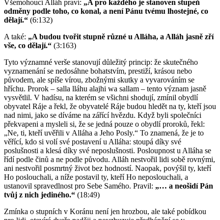
Všemohoucí Alláh praví:
„A pro každého je stanoven stupeň
odměny podle toho, co konal, a není Pánu tvému lhostejné, co
dělají.“
(6:132)
A také:
„A budou tvořit stupně různé u Alláha, a Alláh jasně zří
vše, co dělají.“
(3:163)
Tyto významné verše stanovují důležitý princip: že skutečného
vyznamenání se nedosáhne bohatstvím, prestiží, krásou nebo
původem, ale spíše vírou, zbožnými skutky a vyvarováním se
hříchu. Prorok – salla lláhu alajhi wa sallam – tento význam jasně
vysvětlil. V hadísu, na kterém se všichni shodují, zmínil obydlí
obyvatel Ráje a řekl, že obyvatelé Ráje budou hledět na ty, kteří jsou
nad nimi, jako se díváme na zářící hvězdu. Když byli společníci
překvapeni a mysleli si, že se jedná pouze o obydlí proroků, řekl:
„Ne, ti, kteří uvěřili v Alláha a Jeho Posly.“ To znamená, že je to
věřící, kdo si volí své postavení u Alláha: stoupá díky své
poslušnosti a klesá díky své neposlušnosti. Posloupnost u Alláha se
řídí podle činů a ne podle původu. Alláh nestvořil lidi sobě rovnými,
ani nestvořil posmrtný život bez hodností. Naopak, povýšil ty, kteří
Ho poslouchali, a níže postavil ty, kteří Ho neposlouchali, a
ustanovil spravedlnost pro Sebe Samého. Pravil:
„… a neošidí Pán
tvůj z nich jediného.“
(18:49)
Zmínka o stupních v Koránu není jen hrozbou, ale také pobídkou