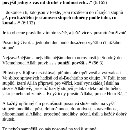
povýšil jedny z vás nd druhé v hodnostech…“
(6:165)
– dokonce i ti, kdo jsou v Pekle, jsou rozděleni do různých stupňů –
„A pro každého je stanoven stupeň odměny podle toho, co
konal…“
(6:132)
Je to obecné pravidlo v tomto světě, a ještě více v posmrtném životě.
Posmrtný život… jednoho dne bude dosaženo vyššího či nižšího
stupně.
Nejzávažnějším a nejviditelnějším dnem nerovnosti je Soudný den.
Všemohoucí Alláh praví:
„… poníží, povýší…“
(56:3)
Příbytky v Ráji se nezískávají přáním, ale trpělivostí a vytrvalostí.
Ve sbírce správných hadísů od al-Buchárího se cituje: „V Ráji je sto
stupňů, které Alláh připravil pro věřící, kteří vynakládají úsilí na
stezce Alláhově, přičemž každý stupeň je tak daleko od druhého,
jako je nebe od země… Když tedy prosíte Alláha, proste Ho o Ráj.“
A každý upřímný čin poslušnosti posouvá služebníka na vyšší
stupeň: modlitba, půst, dobročinnost, dobrotivost, spravedlnost,
připomínání si Alláha, prosebné modlitby, učení, úsilí a každý dobrý
skutek.
To nejvýznamnější, co nás posouvá na vyšší stupně: