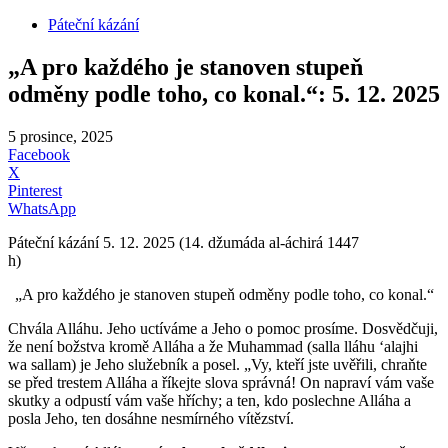
Páteční kázání
„A pro každého je stanoven stupeň
odměny podle toho, co konal.“: 5. 12. 2025
5 prosince, 2025
Facebook
X
Pinterest
WhatsApp
Páteční kázání 5. 12. 2025 (14. džumáda al-áchirá 1447
h)
„A pro každého je stanoven stupeň odměny podle toho, co konal.“
Chvála Alláhu. Jeho uctíváme a Jeho o pomoc prosíme. Dosvědčuji,
že není božstva kromě Alláha a že Muhammad (salla lláhu ʻalajhi
wa sallam) je Jeho služebník a posel.
„Vy, kteří jste uvěřili, chraňte
se před trestem Alláha a říkejte slova správná! On napraví vám vaše
skutky a odpustí vám vaše hříchy; a ten, kdo poslechne Alláha a
posla Jeho, ten dosáhne nesmírného vítězství.