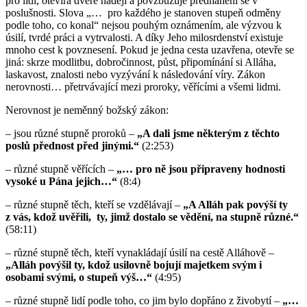
pro lidi, otevírá dveře naději a povzbuzuje předhánění se v
poslušnosti. Slova „… pro každého je stanoven stupeň odměny
podle toho, co konal“ nejsou pouhým oznámením, ale výzvou k
úsilí, tvrdé práci a vytrvalosti. A díky Jeho milosrdenství existuje
mnoho cest k povznesení. Pokud je jedna cesta uzavřena, otevře se
jiná: skrze modlitbu, dobročinnost, půst, připomínání si Alláha,
laskavost, znalosti nebo vyzývání k následování víry. Zákon
nerovnosti… přetrvávající mezi proroky, věřícími a všemi lidmi.
Nerovnost je neměnný božský zákon:
– jsou různé stupně proroků –
„A dali jsme některým z těchto
poslů přednost před jinými.“
(2:253)
– různé stupně věřících –
„… pro ně jsou připraveny hodnosti
vysoké u Pána jejich…“
(8:4)
– různé stupně těch, kteří se vzdělávají –
„A Alláh pak povýší ty
z vás, kdož uvěřili, ty, jimž dostalo se vědění, na stupně různé.“
(58:11)
– různé stupně těch, kteří vynakládají úsilí na cestě Alláhově –
„Alláh povýšil ty, kdož usilovně bojují majetkem svým i
osobami svými, o stupeň výš…“
(4:95)
– různé stupně lidí podle toho, co jim bylo dopřáno z živobytí –
„…