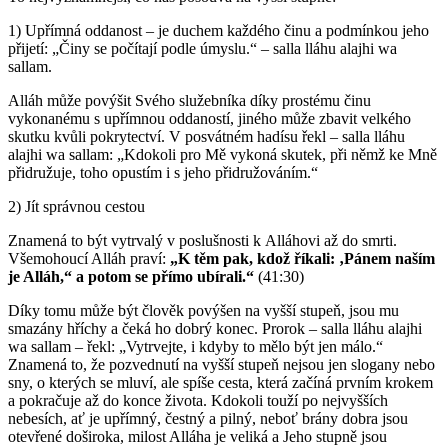
1) Upřímná oddanost – je duchem každého činu a podmínkou jeho
přijetí: „Činy se počítají podle úmyslu.“ – salla lláhu alajhi wa
sallam.
Alláh může povýšit Svého služebníka díky prostému činu
vykonanému s upřímnou oddaností, jiného může zbavit velkého
skutku kvůli pokrytectví. V posvátném hadísu řekl – salla lláhu
alajhi wa sallam: „Kdokoli pro Mě vykoná skutek, při němž ke Mně
přidružuje, toho opustím i s jeho přidružováním.“
2) Jít správnou cestou
Znamená to být vytrvalý v poslušnosti k Alláhovi až do smrti.
Všemohoucí Alláh praví:
„K těm pak, kdož říkali: ‚Pánem naším
je Alláh,“ a potom se přímo ubírali.“
(41:30)
Díky tomu může být člověk povýšen na vyšší stupeň, jsou mu
smazány hříchy a čeká ho dobrý konec. Prorok – salla lláhu alajhi
wa sallam – řekl: „Vytrvejte, i kdyby to mělo být jen málo.“
Znamená to, že pozvednutí na vyšší stupeň nejsou jen slogany nebo
sny, o kterých se mluví, ale spíše cesta, která začíná prvním krokem
a pokračuje až do konce života. Kdokoli touží po nejvyšších
nebesích, ať je upřímný, čestný a pilný, neboť brány dobra jsou
otevřené doširoka, milost Alláha je veliká a Jeho stupně jsou