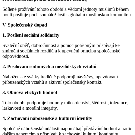
Sdílené prožívání tohoto období a vědomí jednoty muslimů během
pouti posiluje pocit sounáležitosti s globální muslimskou komunitou.
V. Společenský dopad
1. Posílení sociální solidarity
Sváteční oběť, dobročinnost a pomoc potřebným přispívají ke
zmírnění sociálních rozdílů a k upevnění principu společenské
odpovědnosti.
2. Posilování rodinných a mezilidských vztahů
Náboženské svátky tradičně podporují návštěvy, upevňování
příbuzenských vztahů a aktivní společenský kontakt.
3. Obnova etických hodnot
Toto období podporuje hodnoty milosrdenství, štědrosti, tolerance,
laskavosti a morální integrity.
4. Zachování náboženské a kulturní identity
Společné náboženské události napomáhají předávání hodnot a tradic
dalším generacím a přispívají k zachování kulturní kontinuity