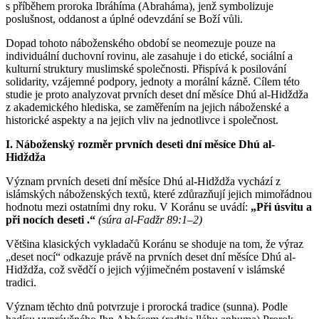
s příběhem proroka Ibráhíma (Abraháma), jenž symbolizuje
poslušnost, oddanost a úplné odevzdání se Boží vůli.
Dopad tohoto náboženského období se neomezuje pouze na
individuální duchovní rovinu, ale zasahuje i do etické, sociální a
kulturní struktury muslimské společnosti. Přispívá k posilování
solidarity, vzájemné podpory, jednoty a morální kázně. Cílem této
studie je proto analyzovat prvních deset dní měsíce Dhú al-Hidždža
z akademického hlediska, se zaměřením na jejich náboženské a
historické aspekty a na jejich vliv na jednotlivce i společnost.
I. Náboženský rozměr prvních deseti dní měsíce Dhú al-
Hidždža
Význam prvních deseti dní měsíce Dhú al-Hidždža vychází z
islámských náboženských textů, které zdůrazňují jejich mimořádnou
hodnotu mezi ostatními dny roku. V Koránu se uvádí:
„Při úsvitu a
při nocích deseti .“
(súra al-Fadžr 89:1–2)
Většina klasických vykladačů Koránu se shoduje na tom, že výraz
„deset nocí“ odkazuje právě na prvních deset dní měsíce Dhú al-
Hidždža, což svědčí o jejich výjimečném postavení v islámské
tradici.
Význam těchto dnů potvrzuje i prorocká tradice (sunna). Podle