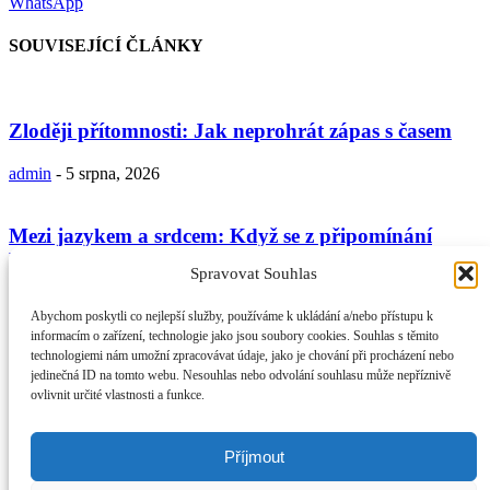
WhatsApp
SOUVISEJÍCÍ ČLÁNKY
Zloději přítomnosti: Jak neprohrát zápas s časem
admin
-
5 srpna, 2026
Mezi jazykem a srdcem: Když se z připomínání
Boha stává jen...
Spravovat Souhlas
admin
-
29 července, 2026
Abychom poskytli co nejlepší služby, používáme k ukládání a/nebo přístupu k
informacím o zařízení, technologie jako jsou soubory cookies. Souhlas s těmito
technologiemi nám umožní zpracovávat údaje, jako je chování při procházení nebo
V tichu k srdci: Proč je duchovní ústraní nezbytnou
jedinečná ID na tomto webu. Nesouhlas nebo odvolání souhlasu může nepříznivě
součástí naší...
ovlivnit určité vlastnosti a funkce.
admin
-
19 července, 2026
Příjmout
O NÁS
Provozovatel webu Islámská nadace v Praze. Blatská 1491 198 00