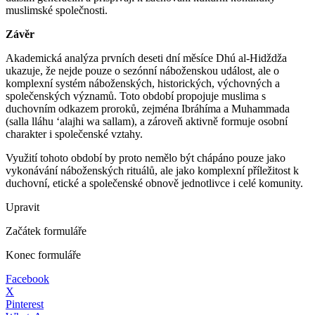
muslimské společnosti.
Závěr
Akademická analýza prvních deseti dní měsíce Dhú al-Hidždža
ukazuje, že nejde pouze o sezónní náboženskou událost, ale o
komplexní systém náboženských, historických, výchovných a
společenských významů. Toto období propojuje muslima s
duchovním odkazem proroků, zejména Ibráhíma a Muhammada
(salla lláhu ʻalajhi wa sallam), a zároveň aktivně formuje osobní
charakter i společenské vztahy.
Využití tohoto období by proto nemělo být chápáno pouze jako
vykonávání náboženských rituálů, ale jako komplexní příležitost k
duchovní, etické a společenské obnově jednotlivce i celé komunity.
Upravit
Začátek formuláře
Konec formuláře
Facebook
X
Pinterest