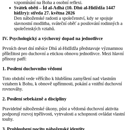
vzpomínání na Boha a osobní reflexi.
Svátek oběti – Íd al-Adhá (10. Dhú al-Hidždža 1447
hidžry): středa 27. května 2026
Den náboženské radosti a společenství, kdy se spojuje
slavnostní modlitba, sváteční oběť a posilování rodinných a
společenských vztahů.
IV. Psychologický a výchovný dopad na jednotlivce
Prvních deset dní měsíce Dhú al-Hidždža představuje významnou
příležitost pro duchovní a etickou obnovu jednotlivce. Mezi hlavní
přínosy patří:
1. Posílení duchovního vědomí
Toto období vede věřícího k hlubšímu zamyšlení nad vlastním
vztahem k Bohu, k obnově upřímnosti, pokání a vnitřní duchovní
rovnováhy.
2. Posílení sebekázně a discipliny
Pravidelné náboženské úkony, půst a vědomá duchovní aktivita
podporují rozvoj trpělivosti, vytrvalosti a schopnosti ovládat vlastní
touhy.
3. Prohloubení pocitu náboženské identity