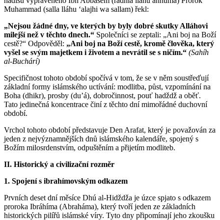
hadísu vyprávěného Ibn Abbásem (radhia lláhu anhuma) Prorok
Muhammad (salla lláhu ʻalajhi wa sallam) řekl:
„Nejsou žádné dny, ve kterých by byly dobré skutky Alláhovi
milejší než v těchto dnech.“
Společníci se zeptali: „Ani boj na Boží
cestě?“ Odpověděl:
„Ani boj na Boží cestě, kromě člověka, který
vyšel se svým majetkem i životem a nevrátil se s ničím.“
(Sahíh
al-Buchárí)
Specifičnost tohoto období spočívá v tom, že se v něm soustřeďují
základní formy islámského uctívání: modlitba, půst, vzpomínání na
Boha (dhikr), prosby (du’á), dobročinnost, pouť hadždž a oběť.
Tato jedinečná koncentrace činí z těchto dní mimořádné duchovní
období.
Vrchol tohoto období představuje Den Arafat, který je považován za
jeden z nejvýznamnějších dnů islámského kalendáře, spojený s
Božím milosrdenstvím, odpuštěním a přijetím modliteb.
II. Historický a civilizační rozměr
1. Spojení s ibrahímovským odkazem
Prvních deset dní měsíce Dhú al-Hidždža je úzce spjato s odkazem
proroka Ibráhíma (Abraháma), který tvoří jeden ze základních
historických pilířů islámské víry. Tyto dny připomínají jeho zkoušku