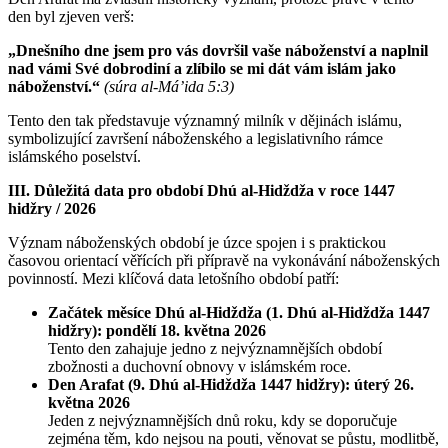
den byl zjeven verš:
„Dnešního dne jsem pro vás dovršil vaše náboženství a naplnil
nad vámi Své dobrodiní a zlíbilo se mi dát vám islám jako
náboženství.“
(súra al-Má’ida 5:3)
Tento den tak představuje významný milník v dějinách islámu,
symbolizující završení náboženského a legislativního rámce
islámského poselství.
III. Důležitá data pro období Dhú al-Hidždža v roce 1447
hidžry / 2026
Význam náboženských období je úzce spojen i s praktickou
časovou orientací věřících při přípravě na vykonávání náboženských
povinností. Mezi klíčová data letošního období patří:
Začátek měsíce Dhú al-Hidždža (1. Dhú al-Hidždža 1447
hidžry): pondělí 18. května 2026
Tento den zahajuje jedno z nejvýznamnějších období
zbožnosti a duchovní obnovy v islámském roce.
Den Arafat (9. Dhú al-Hidždža 1447 hidžry): úterý 26.
května 2026
Jeden z nejvýznamnějších dnů roku, kdy se doporučuje
zejména těm, kdo nejsou na pouti, věnovat se půstu, modlitbě,