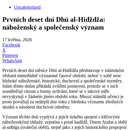
Uncategorized
Prvních deset dní Dhú al-Hidždža:
náboženský a společenský význam
17 května, 2026
Facebook
X
Pinterest
WhatsApp
Prvních deset dní měsíce Dhú al-Hidždža představuje v islámském
vědomí mimořádně významné časové období, neboť v sobě nese
hluboké náboženské, historické, duchovní a společenské rozměry.
Islám těmto dnům přikládá zvláštní postavení, protože se v nich
soustřeďují ctnosti a formy uctívání, které se v takové míře
nevyskytují v žádném jiném období roku. Mnozí islámští učenci je
proto považují za nejlepší dny roku z hlediska významu zbožných
skutků a násobení duchovní odměny.
Význam těchto dnů vyplývá z jejich úzkého spojení s klíčovými
náboženskými obřady, zejména s poutí hadždž, Dnem Arafat a obětí
al-udhijja (sváteční obětí), stejně jako z jejich historického propojení