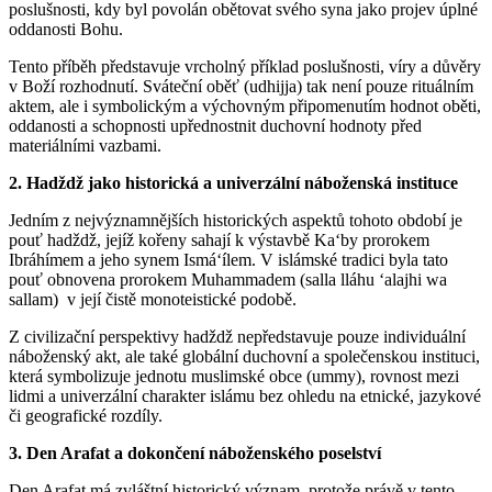
poslušnosti, kdy byl povolán obětovat svého syna jako projev úplné
oddanosti Bohu.
Tento příběh představuje vrcholný příklad poslušnosti, víry a důvěry
v Boží rozhodnutí. Sváteční oběť (udhijja) tak není pouze rituálním
aktem, ale i symbolickým a výchovným připomenutím hodnot oběti,
oddanosti a schopnosti upřednostnit duchovní hodnoty před
materiálními vazbami.
2. Hadždž jako historická a univerzální náboženská instituce
Jedním z nejvýznamnějších historických aspektů tohoto období je
pouť hadždž, jejíž kořeny sahají k výstavbě Ka‘by prorokem
Ibráhímem a jeho synem Ismá‘ílem. V islámské tradici byla tato
pouť obnovena prorokem Muhammadem (salla lláhu ʻalajhi wa
sallam) v její čistě monoteistické podobě.
Z civilizační perspektivy hadždž nepředstavuje pouze individuální
náboženský akt, ale také globální duchovní a společenskou instituci,
která symbolizuje jednotu muslimské obce (ummy), rovnost mezi
lidmi a univerzální charakter islámu bez ohledu na etnické, jazykové
či geografické rozdíly.
3. Den Arafat a dokončení náboženského poselství
Den Arafat má zvláštní historický význam, protože právě v tento