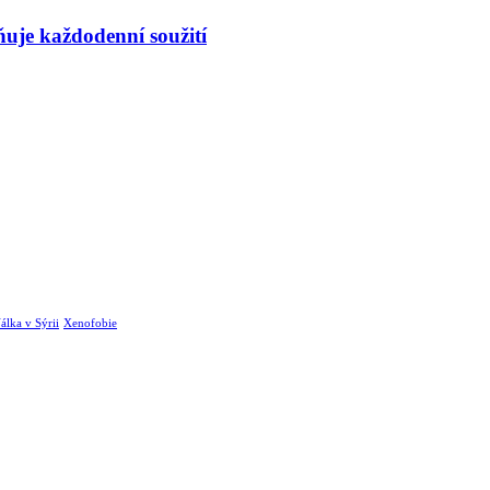
uje každodenní soužití
álka v Sýrii
Xenofobie