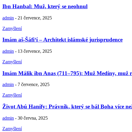
Ibn Hanbal: Muž, který se neohnul
admin
-
21 července, 2025
Zamyšlení
Imám aš-Šáfi‘í – Architekt islámské jurisprudence
admin
-
13 července, 2025
Zamyšlení
Imám Málik ibn Anas (711–795): Muž Medíny, muž 
admin
-
7 července, 2025
Zamyšlení
Život Abú Hanífy: Právník, který se bál Boha více ne
admin
-
30 června, 2025
Zamyšlení