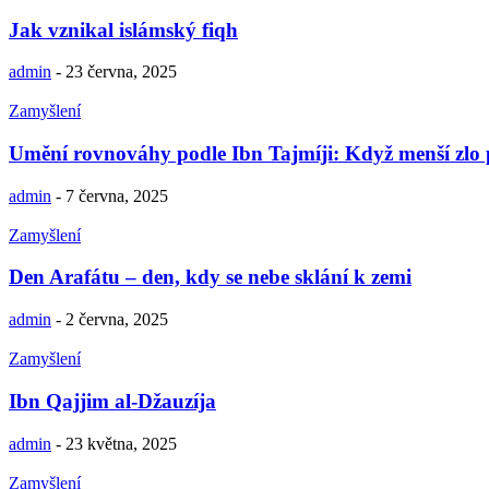
Jak vznikal islámský fiqh
admin
-
23 června, 2025
Zamyšlení
Umění rovnováhy podle Ibn Tajmíji: Když menší zlo p
admin
-
7 června, 2025
Zamyšlení
Den Arafátu – den, kdy se nebe sklání k zemi
admin
-
2 června, 2025
Zamyšlení
Ibn Qajjim al-Džauzíja
admin
-
23 května, 2025
Zamyšlení