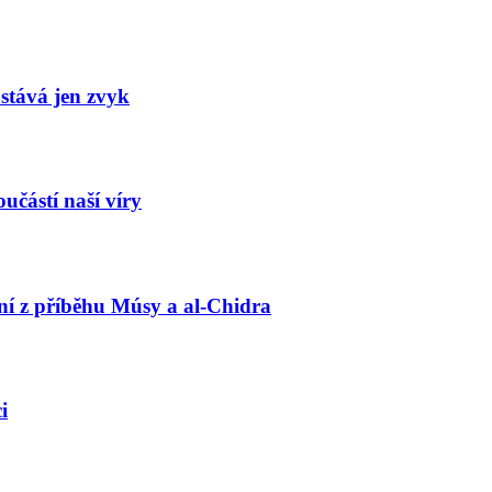
stává jen zvyk
učástí naší víry
ní z příběhu Músy a al-Chidra
i