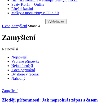
Islámská literatura – stahujte přes QR čtečku
Svatý Korán – Online
Páteční kázání
Mešity a modlitebny v ČR a SR
Úvod
Zamyšlení
Strana 4
Zamyšlení
Nejnovější
Nejnovější
Vybrané příspěvky
Nejoblíbenější
7 den populární
By skóre v recenzi
Náhodný
Zamyšlení
Zloději přítomnosti: Jak neprohrát zápas s časem