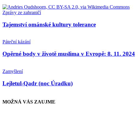
Zprávy ze zahraničí
Tajemství ománské kultury tolerance
Páteční kázání
Opěrné body v životě muslima v Evropě: 8. 11. 2024
Zamyšlení
Lejletul-Qadr (noc Úradku)
MOŽNÁ VÁS ZAUJME