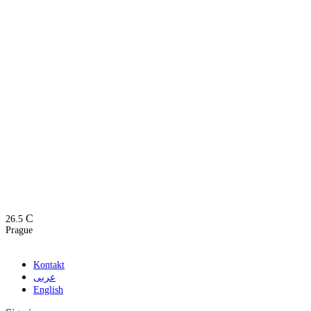
C
26.5
Prague
Kontakt
عربى
English