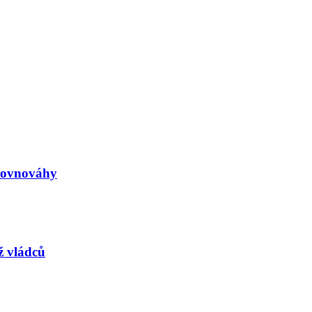
rovnováhy
ž vládců