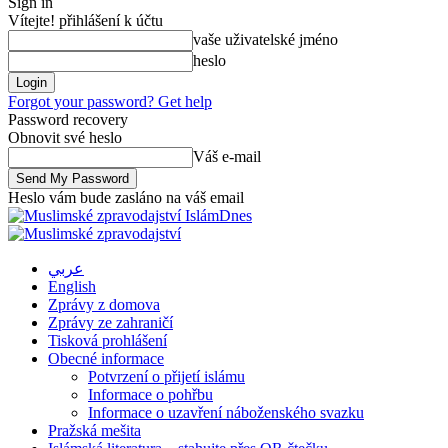
Sign in
Vítejte! přihlášení k účtu
vaše uživatelské jméno
heslo
Forgot your password? Get help
Password recovery
Obnovit své heslo
Váš e-mail
Heslo vám bude zasláno na váš email
IslámDnes
عربي
English
Zprávy z domova
Zprávy ze zahraničí
Tisková prohlášení
Obecné informace
Potvrzení o přijetí islámu
Informace o pohřbu
Informace o uzavření náboženského svazku
Pražská mešita