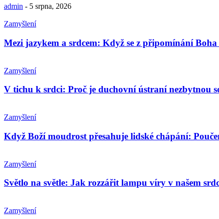
admin
-
5 srpna, 2026
Zamyšlení
Mezi jazykem a srdcem: Když se z připomínání Boha 
Zamyšlení
V tichu k srdci: Proč je duchovní ústraní nezbytnou so
Zamyšlení
Když Boží moudrost přesahuje lidské chápání: Pouče
Zamyšlení
Světlo na světle: Jak rozzářit lampu víry v našem srdc
Zamyšlení