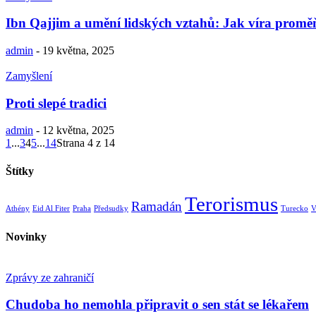
Ibn Qajjim a umění lidských vztahů: Jak víra proměň
admin
-
19 května, 2025
Zamyšlení
Proti slepé tradici
admin
-
12 května, 2025
1
...
3
4
5
...
14
Strana 4 z 14
Štítky
Terorismus
Ramadán
Athény
Eid Al Fiter
Praha
Předsudky
Turecko
V
Novinky
Zprávy ze zahraničí
Chudoba ho nemohla připravit o sen stát se lékařem