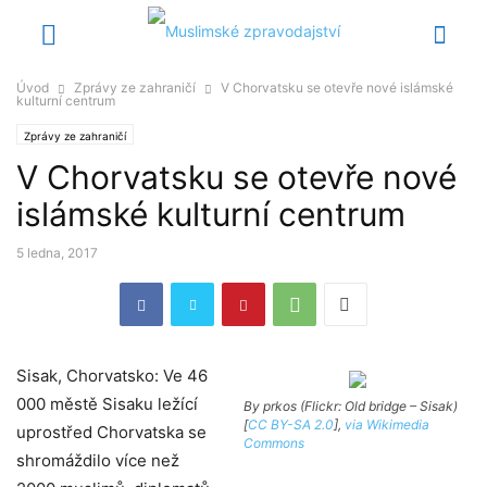
Úvod
Zprávy ze zahraničí
V Chorvatsku se otevře nové islámské
kulturní centrum
Zprávy ze zahraničí
V Chorvatsku se otevře nové
islámské kulturní centrum
5 ledna, 2017
Sisak, Chorvatsko: Ve 46
000 městě Sisaku ležící
By prkos (Flickr: Old bridge – Sisak)
[
CC BY-SA 2.0
],
via Wikimedia
uprostřed Chorvatska se
Commons
shromáždilo více než