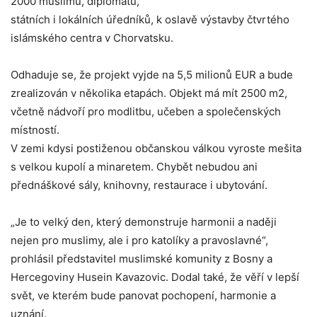
2000 muslimů, diplomatů,
státních i lokálních úředníků, k oslavě výstavby čtvrtého
islámského centra v Chorvatsku.
Odhaduje se, že projekt vyjde na 5,5 milionů EUR a bude
zrealizován v několika etapách. Objekt má mít 2500 m2,
včetně nádvoří pro modlitbu, učeben a společenských
místností.
V zemi kdysi postiženou občanskou válkou vyroste mešita
s velkou kupolí a minaretem. Chybět nebudou ani
přednáškové sály, knihovny, restaurace i ubytování.
„Je to velký den, který demonstruje harmonii a naději
nejen pro muslimy, ale i pro katolíky a pravoslavné“,
prohlásil představitel muslimské komunity z Bosny a
Hercegoviny Husein Kavazovic. Dodal také, že věří v lepší
svět, ve kterém bude panovat pochopení, harmonie a
uznání.