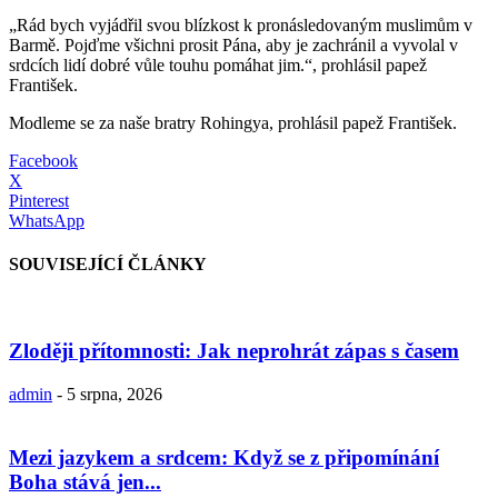
„Rád bych vyjádřil svou blízkost k pronásledovaným muslimům v
Barmě. Pojďme všichni prosit Pána, aby je zachránil a vyvolal v
srdcích lidí dobré vůle touhu pomáhat jim.“, prohlásil papež
František.
Modleme se za naše bratry Rohingya, prohlásil papež František.
Facebook
X
Pinterest
WhatsApp
SOUVISEJÍCÍ ČLÁNKY
Zloději přítomnosti: Jak neprohrát zápas s časem
admin
-
5 srpna, 2026
Mezi jazykem a srdcem: Když se z připomínání
Boha stává jen...