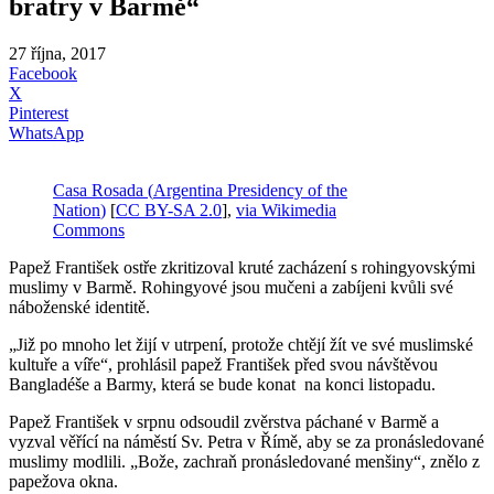
bratry v Barmě“
27 října, 2017
Facebook
X
Pinterest
WhatsApp
Casa Rosada (
Argentina Presidency of the
Nation
)
[
CC BY-SA 2.0
],
via Wikimedia
Commons
Papež František ostře zkritizoval kruté zacházení s rohingyovskými
muslimy v Barmě. Rohingyové jsou mučeni a zabíjeni kvůli své
náboženské identitě.
„Již po mnoho let žijí v utrpení, protože chtějí žít ve své muslimské
kultuře a víře“, prohlásil papež František před svou návštěvou
Bangladéše a Barmy, která se bude konat na konci listopadu.
Papež František v srpnu odsoudil zvěrstva páchané v Barmě a
vyzval věřící na náměstí Sv. Petra v Římě, aby se za pronásledované
muslimy modlili. „Bože, zachraň pronásledované menšiny“, znělo z
papežova okna.