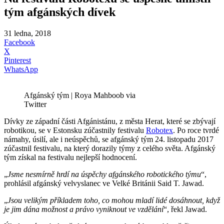
tým afgánských dívek
31 ledna, 2018
Facebook
X
Pinterest
WhatsApp
Afgánský tým | Roya Mahboob via
Twitter
Dívky ze západní části Afgánistánu, z města Herat, které se zbývají
robotikou, se v Estonsku zúčastnily festivalu
Robotex
. Po roce tvrdé
námahy, úsilí, ale i neúspěchů, se afgánský tým 24. listopadu 2017
zúčastnil festivalu, na který dorazily týmy z celého světa. Afgánský
tým získal na festivalu nejlepší hodnocení.
„
Jsme nesmírně hrdí na úspěchy afgánského robotického týmu
“,
prohlásil afgánský velvyslanec ve Velké Británii Said T. Jawad.
„
Jsou velikým příkladem toho, co mohou mladí lidé dosáhnout, když
je jim dána možnost a právo vyniknout ve vzdělání
“, řekl Jawad.