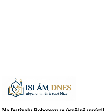
Na festivalu Robotexu se úspěšně umístil