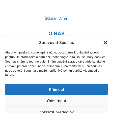
O NÁS
Spravovat Souhlas
Provozovatel webu Islámská nadace v Praze. Blatská 1491
198 00 Praha 9 - Kyje
Abychom poskytli co nejlepší služby, používáme k ukládání a/nebo
přístupu k informacím o zařízení, technologie jako jsou soubory cookies.
Kontaktujte nás:
info@islam.cz
Souhlas s těmito technologiemi nám umožní zpracovávat údaje, jako je
chování při procházení nebo jedinečná ID na tomto webu. Nesouhlas
nebo odvolání souhlasu může nepříznivě ovlivnit určité vlastnosti a
NÁSLEDUJ NÁS
funkce.
Příjmout
Odmítnout
© IslámDnes 2014 - 2025 Publikované názory se nemusí
Zobrazit předvolby