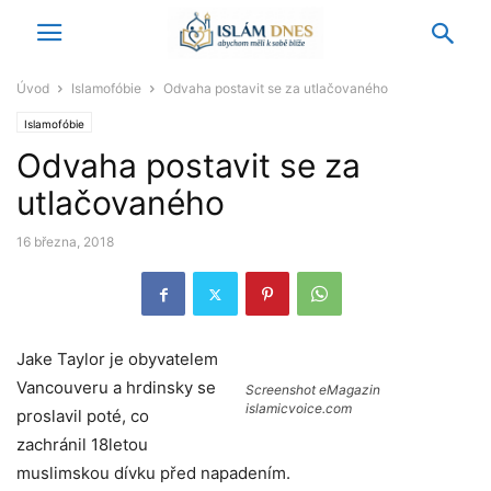
Úvod
Islamofóbie
Odvaha postavit se za utlačovaného
Islamofóbie
Odvaha postavit se za
utlačovaného
16 března, 2018
Jake Taylor je obyvatelem
Vancouveru a hrdinsky se
Screenshot eMagazin
islamicvoice.com
proslavil poté, co
zachránil 18letou
muslimskou dívku před napadením.