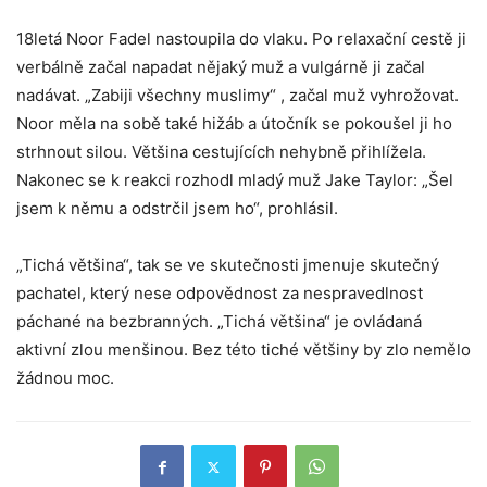
18letá Noor Fadel nastoupila do vlaku. Po relaxační cestě ji
verbálně začal napadat nějaký muž a vulgárně ji začal
nadávat. „Zabiji všechny muslimy“ , začal muž vyhrožovat.
Noor měla na sobě také hižáb a útočník se pokoušel ji ho
strhnout silou. Většina cestujících nehybně přihlížela.
Nakonec se k reakci rozhodl mladý muž Jake Taylor: „Šel
jsem k němu a odstrčil jsem ho“, prohlásil.
„Tichá většina“, tak se ve skutečnosti jmenuje skutečný
pachatel, který nese odpovědnost za nespravedlnost
páchané na bezbranných. „Tichá většina“ je ovládaná
aktivní zlou menšinou. Bez této tiché většiny by zlo nemělo
žádnou moc.