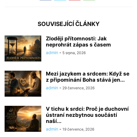
SOUVISEJÍCÍ ČLÁNKY
Zloději přítomnosti: Jak
neprohrát zápas s časem
admin
-
5 srpna, 2026
Mezi jazykem a srdcem: Když se
z připomínání Boha stává jen...
admin
-
29 července, 2026
V tichu k srdci: Proč je duchovní
ústraní nezbytnou součástí
naší...
admin
-
19 července, 2026